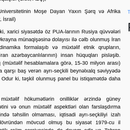
niversitetinin Moşe Dayan Yaxın Şərq və Afrika
T
 İsrail)
ki, xarici siyasətdə öz PUA-larının Rusiya qüvvələri
 Ukrayna münaqişəsinə dolayısı ilə cəlb olunmuş İran
dinamika formalaşıb və müxtəlif etnik qrupların,
İran azərbaycanlılarının) insan hüquqları pisləşib.
q (müxtəlif hesablamalara görə, 15-30 milyon arası)
 qarşı baş verən ayrı-seçkili beynəlxalq səviyyədə
. Odur ki, təşkil olunmuş panel bu istiqamətdə daha
xtəlif hökumətlərin onilliklər ərzində güney
ətini və onun müxtəlif aspektləri olan farslaşdırma
ində təhsilin olmaması, iqtisadi ayrı-seçkiliyi izah
h dövründən mövcud olmuş bu siyasət 1979-cu il