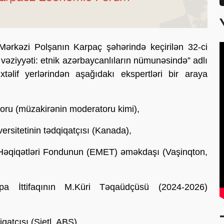
Mərkəzi Polşanın Karpaç şəhərində keçirilən 32-ci
vəziyyəti: etnik azərbaycanlıların nümunəsində” adlı
əlif yerlərindən aşağıdakı ekspertləri bir araya
oru (müzakirənin moderatoru kimi),
rsitetinin tədqiqatçısı (Kanada),
Həqiqətləri Fondunun (EMET) əməkdaşı (Vaşinqton,
pa İttifaqının M.Küri Təqaüdçüsü (2024-2026)
qatçısı (Sietl, ABŞ),