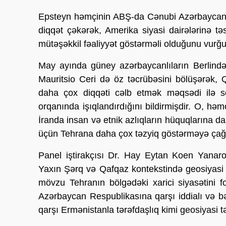
Epsteyn həmçinin ABŞ-da Cənubi Azərbaycan 
diqqət çəkərək, Amerika siyasi dairələrinə 
mütəşəkkil fəaliyyət göstərməli olduğunu vurğu
May ayında güney azərbaycanlıların Berlində t
Mauritsio Ceri də öz təcrübəsini bölüşərək
daha çox diqqəti cəlb etmək məqsədi ilə s
orqanında işıqlandırdığını bildirmişdir. O, həmçi
İranda insan və etnik azlıqların hüquqlarına d
üçün Tehrana daha çox təzyiq göstərməyə çağı
Panel iştirakçısı Dr. Hay Eytan Koen Yana
Yaxın Şərq və Qafqaz kontekstində geosiyasi 
mövzu Tehranın bölgədəki xarici siyasətini 
Azərbaycan Respublikasına qarşı iddialı və 
qarşı Ermənistanla tərəfdaşlıq kimi geosiyasi tə