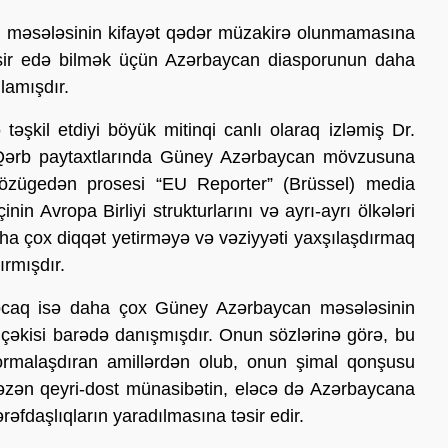
məsələsinin kifayət qədər müzakirə olunmamasına
təsir edə bilmək üçün Azərbaycan diasporunun daha
lamışdır.
əşkil etdiyi böyük mitinqi canlı olaraq izləmiş Dr.
, Qərb paytaxtlarında Güney Azərbaycan mövzusuna
özügedən prosesi “EU Reporter” (Brüssel) media
nin Avropa Birliyi strukturlarını və ayrı-ayrı ölkələri
aha çox diqqət yetirməyə və vəziyyəti yaxşılaşdırmaq
rmışdır.
rocaq isə daha çox Güney Azərbaycan məsələsinin
çəkisi barədə danışmışdır. Onun sözlərinə görə, bu
formalaşdıran amillərdən olub, onun şimal qonşusu
bəzən qeyri-dost münasibətin, eləcə də Azərbaycana
rəfdaşlıqların yaradılmasına təsir edir.