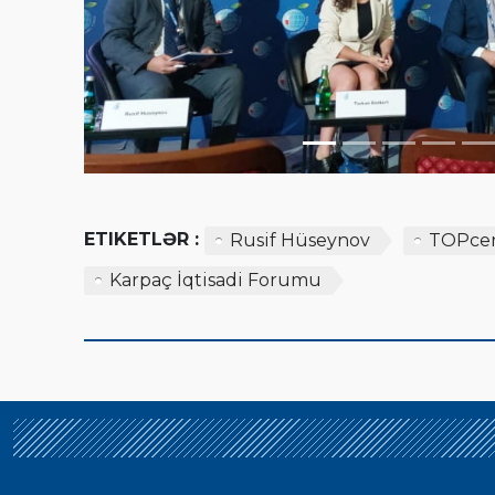
ETIKETLƏR :
Rusif Hüseynov
TOPce
Karpaç İqtisadi Forumu