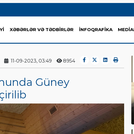
Yİ
XƏBƏRLƏR VƏ TƏDBİRLƏR
İNFOQRAFİKA
MEDİA
11-09-2023, 03:49
8954
umunda Güney
irilib