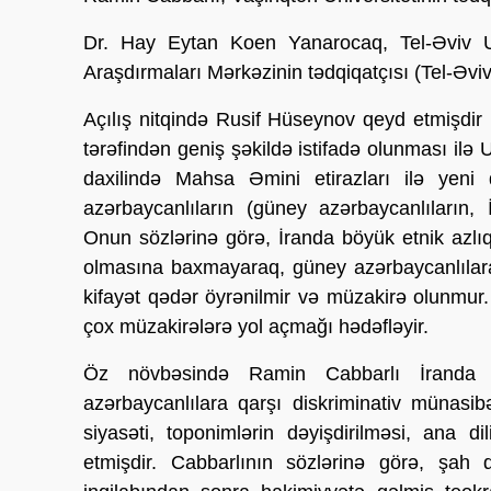
Dr. Hay Eytan Koen Yanarocaq, Tel-Əviv U
Araşdırmaları Mərkəzinin tədqiqatçısı (Tel-Əviv,
Açılış nitqində Rusif Hüseynov qeyd etmişdir 
tərəfindən geniş şəkildə istifadə olunması ilə
daxilində Mahsa Əmini etirazları ilə yeni 
azərbaycanlıların (güney azərbaycanlıların, 
Onun sözlərinə görə, İranda böyük etnik azlı
olmasına baxmayaraq, güney azərbaycanlılara
kifayət qədər öyrənilmir və müzakirə olunmur
çox müzakirələrə yol açmağı hədəfləyir.
Öz növbəsində Ramin Cabbarlı İranda mü
azərbaycanlılara qarşı diskriminativ münasib
siyasəti, toponimlərin dəyişdirilməsi, ana dil
etmişdir. Cabbarlının sözlərinə görə, şa