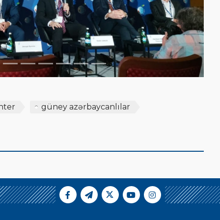
nter
güney azərbaycanlılar