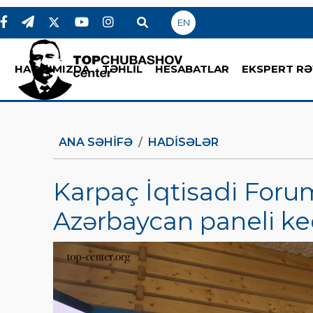
EN
HAQQIMIZDA
TƏHLİL
HESABATLAR
EKSPERT RƏ
ANA SƏHIFƏ
HADİSƏLƏR
Karpaç İqtisadi For
Azərbaycan paneli keç