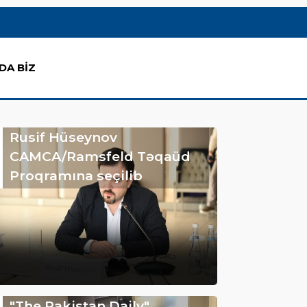
DA BİZ
Rusif Hüseynov
CAMCA/Ramsfeld Təqaüd
Proqramına seçilib
"The Pakistan Daily"