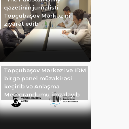
qəzetinin jurnalisti
Topçubaşov Mərkəzini
ziyarət edib
Topçubaşov Mərkəzi və IDM
birgə panel müzakirəsi
keçirib və Anlaşma
Memorandumu imzalayıb