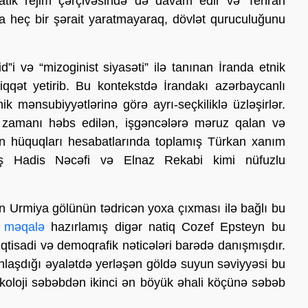
ratik rejim çərçivəsində də davam edir və Tehran
na heç bir şərait yaratmayaraq, dövlət quruculuğunu
”i və “mizoginist siyasəti” ilə tanınan İranda etnik
iqqət yetirib. Bu kontekstdə İrandakı azərbaycanlı
k mənsubiyyətlərinə görə ayrı-seçkiliklə üzləşirlər.
 zamanı həbs edilən, işgəncələrə məruz qalan və
san hüquqları hesabatlarında toplamış Türkan xanım
lmiş Hadis Nəcəfi və Elnaz Rekabi kimi nüfuzlu
lan Urmiya gölünün tədricən yoxa çıxması ilə bağlı bu
a məqalə
hazırlamış digər natiq Cozef Epsteyn bu
iqtisadi və demoqrafik nəticələri barədə danışmışdır.
nlaşdığı əyalətdə yerləşən göldə suyun səviyyəsi bu
koloji səbəbdən ikinci ən böyük əhali köçünə səbəb