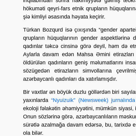
inqilabından sonra hakimiyyətə gəlmiş teok
hökuməti qeyri-fars etnik qrupların hüquqları
şiə kimliyi əsasında həyata keçirir.
Türkan Bozqurd isə çıxışında “gender aparteid
qrupların hüquqlarının gender aspektlərinə d
qadınlar təkcə cinsinə görə deyil, həm də etni
Aylarla davam edən Mahsa Əmini etirazları
öldürülən qadınların geniş məlumatlarını in
sözügedən etirazların simvollarına çevri
azərbaycanlı qadınları da xatırlamışdır.
Bir vaxtlar ən böyük duzlu göllərdən biri sayı
yaxınlarda
“Nyuizuik” (Newsweek) jurnalınd
ekoloji fəlakətin əhəmiyyətini, mümkün siyasi, 
Onun sözlərinə görə, azərbaycanlıların məsku
sürətlə azalmağa davam edərsə, bu, tarixdə e
ola bilər.