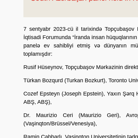
7 sentyabr 2023-cü il tarixində Topçubaşov 
İqtisadi Forumunda “İranda insan hüquqlarının 
panelə ev sahibliyi etmiş və dünyanın müxt
toplamışdır:
Rusif Hüseynov, Topçubaşov Mərkəzinin direkt
Türkan Bozqurd (Turkan Bozkurt), Toronto Unive
Cozef Epsteyn (Joseph Epstein), Yaxın Şərq 
ABŞ, ABŞ),
Dr. Maurizio Ceri (Maurizio Geri), Avro
(Vaşinqton/Brüssel/Venesiya),
Ramin Cabbarlı, Vaşinqton Universitetinin tədqi