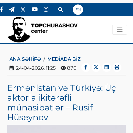
EN
ANA SƏHIFƏ
MEDİADA BİZ
24-04-2026, 11:25
870
Ermənistan və Türkiyə: Üç
aktorla ikitərəfli
münasibətlər – Rusif
Hüseynov