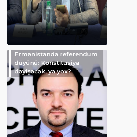
Ermənistanda referendum
düyünü: Konstitusiya
dəyişəcək, ya yox?