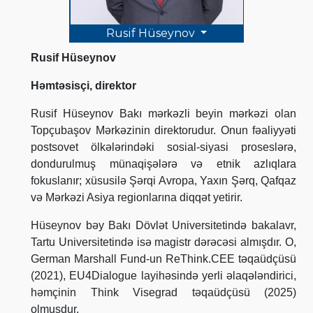
Rusif Hüseynov
Rusif Hüseynov
Həmtəsisçi, direktor
Rusif Hüseynov Bakı mərkəzli beyin mərkəzi olan
Topçubaşov Mərkəzinin direktorudur. Onun fəaliyyəti
postsovet ölkələrindəki sosial-siyasi proseslərə,
dondurulmuş münaqişələrə və etnik azlıqlara
fokuslanır; xüsusilə Şərqi Avropa, Yaxın Şərq, Qafqaz
və Mərkəzi Asiya regionlarına diqqət yetirir.
Hüseynov bəy Bakı Dövlət Universitetində bakalavr,
Tartu Universitetində isə magistr dərəcəsi almışdır. O,
German Marshall Fund-un ReThink.CEE təqaüdçüsü
(2021), EU4Dialogue layihəsində yerli əlaqələndirici,
həmçinin Think Visegrad təqaüdçüsü (2025)
olmuşdur.