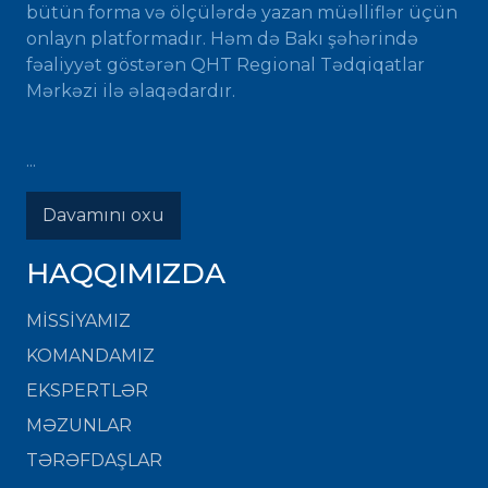
bütün forma və ölçülərdə yazan müəlliflər üçün
onlayn platformadır. Həm də Bakı şəhərində
fəaliyyət göstərən QHT Regional Tədqiqatlar
Mərkəzi ilə əlaqədardır.
...
Davamını oxu
HAQQIMIZDA
MISSIYAMIZ
KOMANDAMIZ
EKSPERTLƏR
MƏZUNLAR
TƏRƏFDAŞLAR