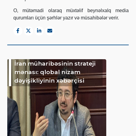
O, mütəmadi olaraq müxtəlif beynəlxalq media
qurumları üçün şərhlər yazır və müsahibələr verir.
İran müharibəsinin strateji
mənası: qlobal nizam
dəyişikliyinin xəbərçisi