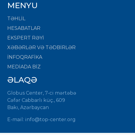
MENYU
TƏHLİL
HESABATLAR
EKSPERT RƏYİ
XƏBƏRLƏR VƏ TƏDBİRLƏR
İNFOQRAFİKA
MEDİADA BİZ
ƏLAQƏ
Globus Center, 7-ci mərtəbə
Cəfər Cabbarlı küç., 609
Bakı, Azərbaycan
E-mail: info@top-center.org