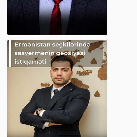
Ermənistan seçkilərində
səsvermənin geosiyasi
istiqaməti