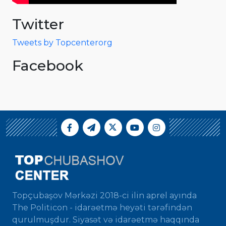
Twitter
Tweets by Topcenterorg
Facebook
Topçubaşov Mərkəzi 2018-ci ilin aprel ayında
The Politicon - idarəetmə heyəti tərəfindən
qurulmuşdur. Siyasət və idarəetmə haqqında