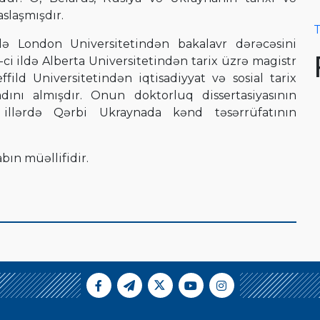
aslaşmışdır.
T
ldə London Universitetindən bakalavr dərəcəsini
-ci ildə Alberta Universitetindən tarix üzrə magistr
effild Universitetindən iqtisadiyyat və sosial tarix
dını almışdır. Onun doktorluq dissertasiyasının
 illərdə Qərbi Ukraynada kənd təsərrüfatının
bın müəllifidir.