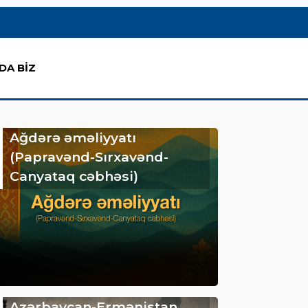
DA BİZ
Ağdərə əməliyyatı
(Papravənd-Sırxavənd-
Canyataq cəbhəsi)
Azərbaycan-Ermənistan