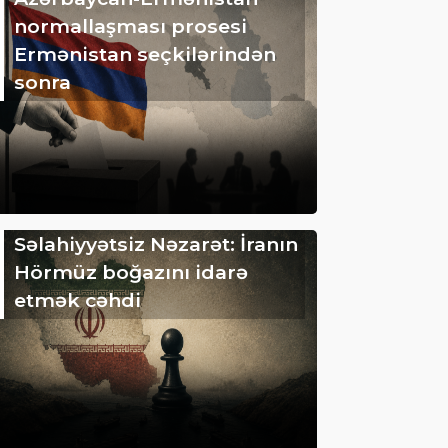
normallaşması prosesi
Ermənistan seçkilərindən
sonra
Səlahiyyətsiz Nəzarət: İranın
Hörmüz boğazını idarə
etmək cəhdi