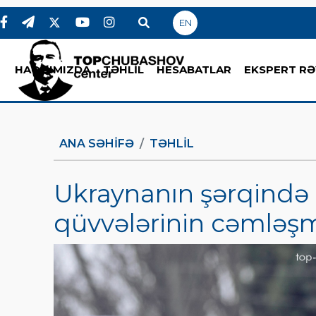
EN
HAQQIMIZDA
TƏHLİL
HESABATLAR
EKSPERT RƏ
ANA SƏHIFƏ
TƏHLİL
Ukraynanın şərqində 
qüvvələrinin cəmləşm