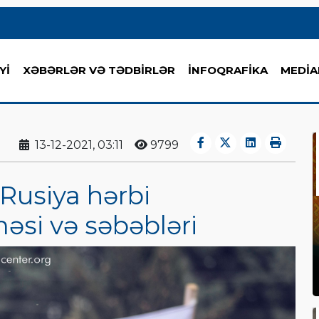
Yİ
XƏBƏRLƏR VƏ TƏDBİRLƏR
İNFOQRAFİKA
MEDİA
13-12-2021, 03:11
9799
Rusiya hərbi
əsi və səbəbləri