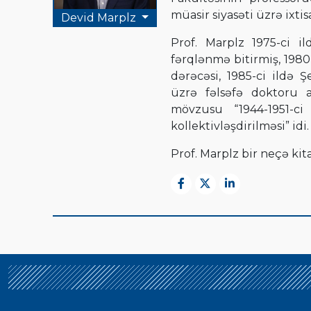
müasir siyasəti üzrə ixtis
Devid Marplz
Prof. Marplz 1975-ci i
fərqlənmə bitirmiş, 1980
dərəcəsi, 1985-ci ildə Ş
üzrə fəlsəfə doktoru a
mövzusu “1944-1951-ci
kollektivləşdirilməsi” idi.
Prof. Marplz bir neçə kita