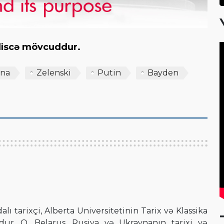
giliscə mövcuddur.
yna
Zelenski
Putin
Bayden
lı tarixçi, Alberta Universitetinin Tarix və Klassika
udur. O, Belarus, Rusiya və Ukraynanın tarixi və