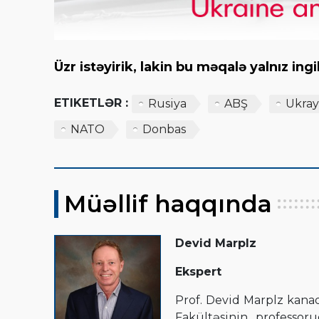
Üzr istəyirik, lakin bu məqalə yalnız in
ETIKETLƏR :
Rusiya
ABŞ
Ukra
NATO
Donbas
Müəllif haqqında
Devid Marplz
Ekspert
Prof. Devid Marplz kanada
Fakültəsinin professor