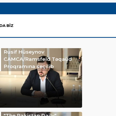
DA BİZ
Rusif Hüseynov
CAMCA/Ramsfeld Təqaüd
Proqramına seçilib
"The Pakistan Daily"