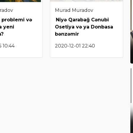
radov
Murad Muradov
 problemi və
Niyə Qarabağ Cənubi
a yeni
Osetiya və ya Donbasa
a?
bənzəmir
 10:44
2020-12-01 22:40