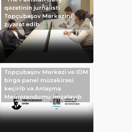
qəzetinin jurnalisti
Topçubaşov Mərkəzini
ziyarət edib
Topçubaşov Mərkəzi və IDM
birgə panel müzakirəsi
keçirib və Anlaşma
Memorandumu imzalayıb