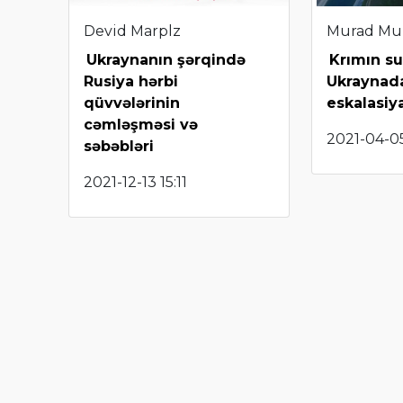
Devid Marplz
Murad Mu
Ukraynanın şərqində
Krımın su
Rusiya hərbi
Ukraynad
qüvvələrinin
eskalasiy
cəmləşməsi və
2021-04-05
səbəbləri
2021-12-13 15:11