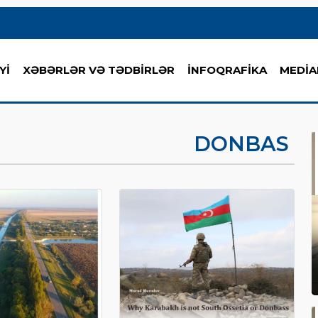
Yİ
XƏBƏRLƏR VƏ TƏDBİRLƏR
İNFOQRAFİKA
MEDİA
DONBAS