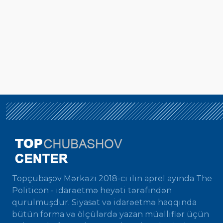
Topçubaşov Mərkəzi 2018-ci ilin aprel ayında The
Politicon - idarəetmə heyəti tərəfindən
qurulmuşdur. Siyasət və idarəetmə haqqında
bütün forma və ölçülərdə yazan müəlliflər üçün