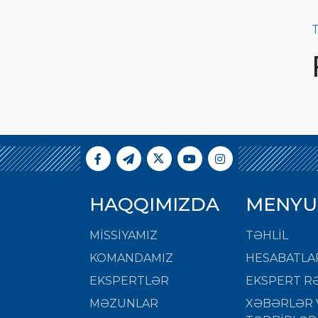
T
HAQQIMIZDA
MENYU
MISSIYAMIZ
TƏHLİL
KOMANDAMIZ
HESABATLA
EKSPERTLƏR
EKSPERT RƏ
MƏZUNLAR
XƏBƏRLƏR 