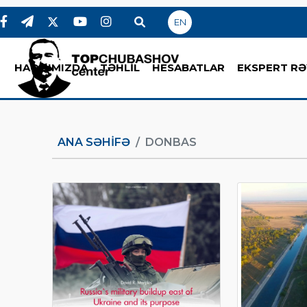
EN
HAQQIMIZDA
TƏHLİL
HESABATLAR
EKSPERT RƏ
ANA SƏHIFƏ
DONBAS