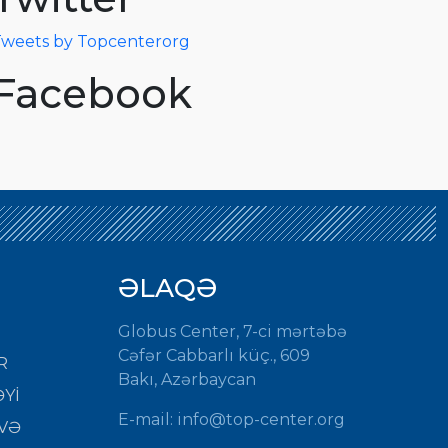
weets by Topcenterorg
Facebook
ƏLAQƏ
Globus Center, 7-ci mərtəbə
Cəfər Cabbarlı küç., 609
R
Bakı, Azərbaycan
Yİ
E-mail: info@top-center.org
VƏ