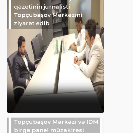
qəzetinin jurnalisti
Topçubaşov Mərkəzini
ziyarət edib
Topçubaşov Mərkəzi və IDM
birgə panel müzakirəsi