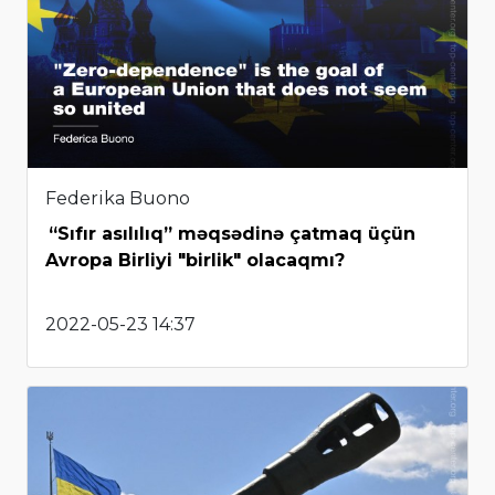
Federika Buono
“Sıfır asılılıq” məqsədinə çatmaq üçün
Avropa Birliyi "birlik" olacaqmı?
2022-05-23 14:37