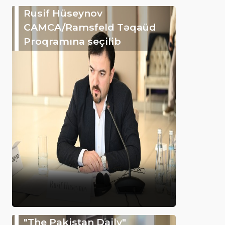
Rusif Hüseynov
CAMCA/Ramsfeld Təqaüd
Proqramına seçilib
"The Pakistan Daily"