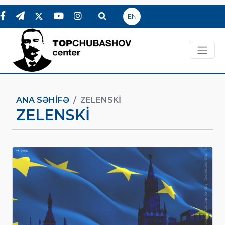
EN
ANA SƏHIFƏ
ZELENSKI
ZELENSKI