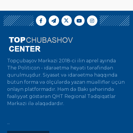
Topçubaşov Mərkəzi 2018-ci ilin aprel ayında
The Politicon - idarəetmə heyəti tərəfindən
qurulmuşdur. Siyasət və idarəetmə haqqında
bütün forma və ölçülərdə yazan müəlliflər üçün
onlayn platformadır. Həm də Bakı şəhərində
fəaliyyət göstərən QHT Regional Tədqiqatlar
Mərkəzi ilə əlaqədardır.
...