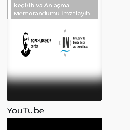
keçirib və Anlaşma
Memorandumu imzalayıb
YouTube