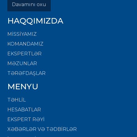
Davamını oxu
HAQQIMIZDA
MISSIYAMIZ
KOMANDAMIZ
EKSPERTLƏR
MƏZUNLAR
TƏRƏFDAŞLAR
MENYU
TƏHLİL
HESABATLAR
EKSPERT RƏYİ
XƏBƏRLƏR VƏ TƏDBİRLƏR