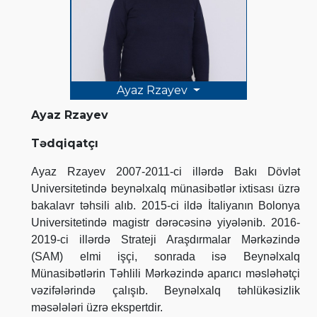
Ayaz Rzayev
Ayaz Rzayev
Tədqiqatçı
Ayaz Rzayev 2007-2011-ci illərdə Bakı Dövlət
Universitetində beynəlxalq münasibətlər ixtisası üzrə
bakalavr təhsili alıb. 2015-ci ildə İtaliyanın Bolonya
Universitetində magistr dərəcəsinə yiyələnib. 2016-
2019-ci illərdə Strateji Araşdırmalar Mərkəzində
(SAM) elmi işçi, sonrada isə Beynəlxalq
Münasibətlərin Təhlili Mərkəzində aparıcı məsləhətçi
vəzifələrində çalışıb. Beynəlxalq təhlükəsizlik
məsələləri üzrə ekspertdir.