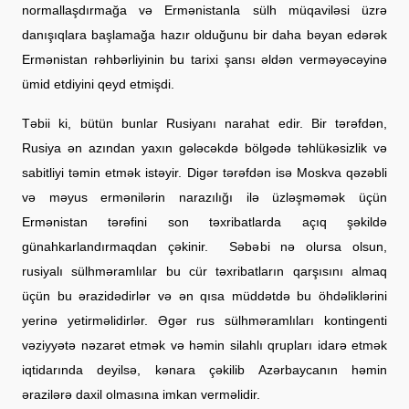
normallaşdırmağa və Ermənistanla sülh müqaviləsi üzrə
danışıqlara başlamağa hazır olduğunu bir daha bəyan edərək
Ermənistan rəhbərliyinin bu tarixi şansı əldən verməyəcəyinə
ümid etdiyini qeyd etmişdi.
Təbii ki, bütün bunlar Rusiyanı narahat edir. Bir tərəfdən,
Rusiya ən azından yaxın gələcəkdə bölgədə təhlükəsizlik və
sabitliyi təmin etmək istəyir. Digər tərəfdən isə Moskva qəzəbli
və məyus ermənilərin narazılığı ilə üzləşməmək üçün
Ermənistan tərəfini son təxribatlarda açıq şəkildə
günahkarlandırmaqdan çəkinir. Səbəbi nə olursa olsun,
rusiyalı sülhməramlılar bu cür təxribatların qarşısını almaq
üçün bu ərazidədirlər və ən qısa müddətdə bu öhdəliklərini
yerinə yetirməlidirlər. Əgər rus sülhməramlıları kontingenti
vəziyyətə nəzarət etmək və həmin silahlı qrupları idarə etmək
iqtidarında deyilsə, kənara çəkilib Azərbaycanın həmin
ərazilərə daxil olmasına imkan verməlidir.