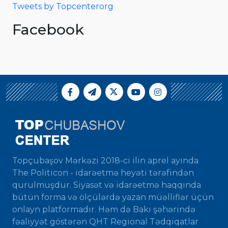
Tweets by Topcenterorg
Facebook
Topçubaşov Mərkəzi 2018-ci ilin aprel ayında
The Politicon - idarəetmə heyəti tərəfindən
qurulmuşdur. Siyasət və idarəetmə haqqında
bütün forma və ölçülərdə yazan müəlliflər üçün
onlayn platformadır. Həm də Bakı şəhərində
fəaliyyət göstərən QHT Regional Tədqiqatlar