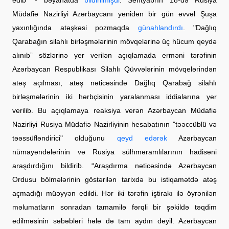
Müdafiə Nazirliyi Azərbaycanı yenidən bir gün əvvəl Şuşa
yaxınlığında atəşkəsi pozmaqda
günahlandırdı
. "Dağlıq
Qarabağın silahlı birləşmələrinin mövqelərinə üç hücum qeydə
alınıb” sözlərinə yer verilən açıqlamada erməni tərəfinin
Azərbaycan Respublikası Silahlı Qüvvələrinin mövqelərindən
atəş açılması, atəş nəticəsində Dağlıq Qarabağ silahlı
birləşmələrinin iki hərbçisinin yaralanması iddialarına yer
verilib. Bu açıqlamaya reaksiya verən Azərbaycan Müdafiə
Nazirliyi Rusiya Müdafiə Nazirliyinin hesabatının "təəccüblü və
təəssüfləndirici" olduğunu
qeyd edərək
Azərbaycan
nümayəndələrinin və Rusiya sülhməramlılarının hadisəni
araşdırdığını bildirib. “Araşdırma nəticəsində Azərbaycan
Ordusu bölmələrinin göstərilən tarixdə bu istiqamətdə atəş
açmadığı müəyyən edildi. Hər iki tərəfin iştirakı ilə öyrənilən
məlumatların sonradan tamamilə fərqli bir şəkildə təqdim
edilməsinin səbəbləri hələ də tam aydın deyil. Azərbaycan