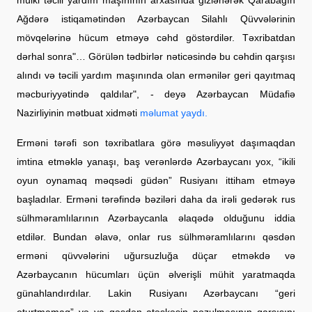
Ağdərə istiqamətindən Azərbaycan Silahlı Qüvvələrinin
mövqelərinə hücum etməyə cəhd göstərdilər. Təxribatdan
dərhal sonra"… Görülən tədbirlər nəticəsində bu cəhdin qarşısı
alındı və təcili yardım maşınında olan ermənilər geri qayıtmaq
məcburiyyətində qaldılar", - deyə Azərbaycan Müdafiə
Nazirliyinin mətbuat xidməti
məlumat yaydı.
Erməni tərəfi son təxribatlara görə məsuliyyət daşımaqdan
imtina etməklə yanaşı, baş verənlərdə Azərbaycanı yox, “ikili
oyun oynamaq məqsədi güdən” Rusiyanı ittiham etməyə
başladılar. Erməni tərəfində bəziləri daha da irəli gedərək rus
sülhməramlılarının Azərbaycanla əlaqədə olduğunu iddia
etdilər. Bundan əlavə, onlar rus sülhməramlılarını qəsdən
erməni qüvvələrini uğursuzluğa düçar etməkdə və
Azərbaycanın hücumları üçün əlverişli mühit yaratmaqda
günahlandırdılar. Lakin Rusiyanı Azərbaycanı “geri
oturtmamaq” və ya qəsdən atəşkəsin pozulmasının qarşısını