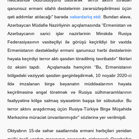
qanunsuz erməni silahlı dəstələrinin zərərsizləşdirilməsi üçün
qəti addımlar atılacağı" barədə
xəbərdarlıq etdi.
Bundan əlavə,
Azərbaycan Müdafiə Nazirliyinin açıqlamasında “Ermənistan və
Azərbaycanın xarici işlər nazirlərinin Minskdə Rusiya
Federasiyasının vasitəçiliyi ilə görüşü keçirildiyi bir vaxtda
Ermənistanın dəstəklədiyi erməni qanunsuz hərbi dəstələrinin
həyata keçirdiyi terror aktı qəsdən törədilmiş təxribatdır” fikirləri
öz əksini tapdı. Açıqlamada həmçinin “Bu, Ermənistanın
bölgədəki vəziyyəti qəsdən gərginləşdirmək, 10 noyabr 2020-ci
ildə imzalanan birgə bəyanatın müddəalarının həyata
keçirilməsinə əngəl törətmək və Rusiya sülhməramlılarının
fəaliyyətinə kölgə salmaq siyasətinin başqa bir sübutudur. Bu
terror aktını araşdırmaq üçün Rusiya-Türkiyə Birgə Müşahidə
Mərkəzinə müraciət ünvanlanmışdır" sözlərinə yer verilmişdi.
Oktyabrın 15-də səhər saatlarında erməni hərbçiləri yenidən
mülki təcili yardım maşınının arxasında gizlənərək Qarabağın