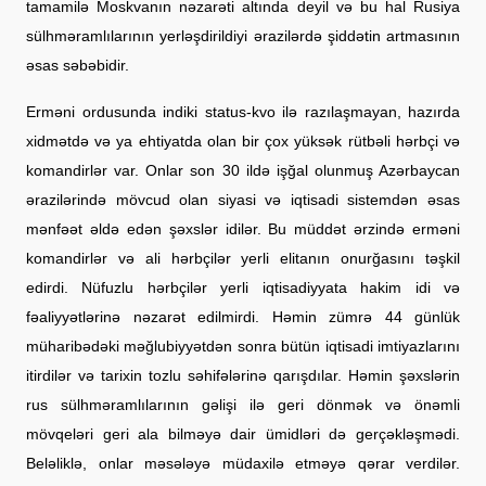
tamamilə Moskvanın nəzarəti altında deyil və bu hal Rusiya
sülhməramlılarının yerləşdirildiyi ərazilərdə şiddətin artmasının
əsas səbəbidir.
Erməni ordusunda indiki status-kvo ilə razılaşmayan, hazırda
xidmətdə və ya ehtiyatda olan bir çox yüksək rütbəli hərbçi və
komandirlər var. Onlar son 30 ildə işğal olunmuş Azərbaycan
ərazilərində mövcud olan siyasi və iqtisadi sistemdən əsas
mənfəət əldə edən şəxslər idilər. Bu müddət ərzində erməni
komandirlər və ali hərbçilər yerli elitanın onurğasını təşkil
edirdi. Nüfuzlu hərbçilər yerli iqtisadiyyata hakim idi və
fəaliyyətlərinə nəzarət edilmirdi. Həmin zümrə 44 günlük
müharibədəki məğlubiyyətdən sonra bütün iqtisadi imtiyazlarını
itirdilər və tarixin tozlu səhifələrinə qarışdılar. Həmin şəxslərin
rus sülhməramlılarının gəlişi ilə geri dönmək və önəmli
mövqeləri geri ala bilməyə dair ümidləri də gerçəkləşmədi.
Beləliklə, onlar məsələyə müdaxilə etməyə qərar verdilər.