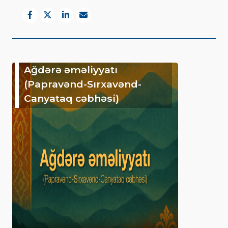
Ağdərə əməliyyatı
(Papravənd-Sırxavənd-
Canyataq cəbhəsi)