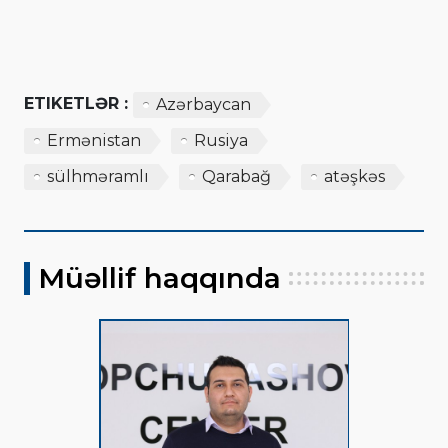
ETIKETLƏR :
Azərbaycan
Ermənistan
Rusiya
sülhməramlı
Qarabağ
atəşkəs
Müəllif haqqında