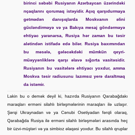
birinci səbəbi Rusiyanın Azərbaycan üzərindəki
rıçaqlarını qorumaq istəyidir. Açıq qarşıdurmaya
getmədən danışıqlarda Moskvanın əlini
gücləndirməyə və ya Bakıya mesaj göndərməyə
ehtiyac yaranarsa, Rusiya hər zaman bu təsir
alətindən istifadə edə bilər. Rusiya baxımından
bu məsələ, gələcəkdəki mümkün qeyri-
müəyyənliklərə qarşı əlavə sığorta vasitəsidir.
Rusiyanın bu vasitələrə ehtiyacı yoxdur, amma
Moskva təsir radiusunu lazımsız yerə daraltmaq
da istəmir.
Lakin bu o demək deyil ki, hazırda Rusiyanın Qarabağdakı
maraqları erməni silahlı birləşmələrinin maraqları ilə uzlaşır.
Şərqi Ukraynadan və ya Cənubi Osetiyadan fərqli olaraq,
Qarabağda Rusiya ilə erməni silahlı birləşmələri arasında heç
bir üzvi-müştəri və ya simbioz əlaqəsi yoxdur. Bu silahlı qruplar