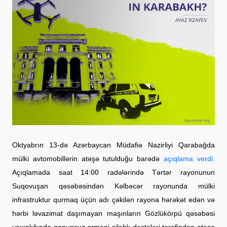
Oktyabrın 13-də Azərbaycan Müdafiə Nazirliyi Qarabağda
mülki avtomobillərin atəşə tutulduğu barədə
açıqlama verdi.
Açıqlamada saat 14:00 radələrində Tərtər rayonunun
Suqovuşan qəsəbəsindən Kəlbəcər rayonunda mülki
infrastruktur qurmaq üçün adı çəkilən rayona hərəkət edən və
hərbi ləvazimat daşımayan maşınların Gözlükörpü qəsəbəsi
yaxınlığında qanunsuz erməni silahlı dəstələri tərəfindən atəşə