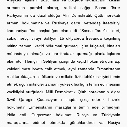
Atəşkəs rejiminin pozulması və bölgədə təxribatların kəskin
artmasına paralel olaraq, radikal sağçı Sasna Tsrer
Partiyasının da daxil olduğu Milli Demokratik Qütb hərəkatı
erməni hökumətinə və Rusiyaya qarşı "vətəndaş itaətsizliyi
kampaniyası"nın başladığını elan etdi. “Sasna Tsrer”in lideri,
sabiq hərbçi Jirayr Səfilyan 15 oktyabrda İrəvanda keçirilmiş
mitinq zamanı keçid hökuməti qurmaq üçün küçələri, binaları
mühasirəyə almağı və barrikadalar qurmağı planladıqlarını
elan etdi. Həmçinin Səfilyan çıxışında keçid hökuməti qurmaq,
xainləri məsuliyyətə cəlb etmək, eyni zamanda Ermənistanın
real tərəfdaşları ilə ölkənin və millətin fiziki təhlükəsizliyini təmin
etmək üçün mitinqlər zamanı yüksək fəallığın təmin edilməsinin
vacibliyini vurğuladı. Milli Demokratik Qütb hərəkatının digər
üzvü Qaregin Çuqaszyan mitinqdə çıxış edərək hazırki
hökumətin Ermənistanın maraqlarını təmin edə bilmədiyini
iddia etdi. Çuqaszyan hökuməti Rusiya və Türkiyənin
maraqlarına xidmət etməkdə günahlandırdı və Rusiya