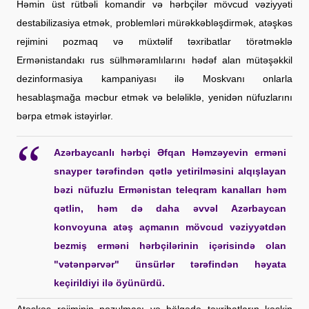
Həmin üst rütbəli komandir və hərbçilər mövcud vəziyyəti
destabilizasiya etmək, problemləri mürəkkəbləşdirmək, atəşkəs
rejimini pozmaq və müxtəlif təxribatlar törətməklə
Ermənistandakı rus sülhməramlılarını hədəf alan mütəşəkkil
dezinformasiya kampaniyası ilə Moskvanı onlarla
hesablaşmağa məcbur etmək və beləliklə, yenidən nüfuzlarını
bərpa etmək istəyirlər.
Azərbaycanlı hərbçi Əfqan Həmzəyevin erməni
snayper tərəfindən qətlə yetirilməsini alqışlayan
bəzi nüfuzlu Ermənistan teleqram kanalları həm
qətlin, həm də daha əvvəl Azərbaycan
konvoyuna atəş açmanın mövcud vəziyyətdən
bezmiş erməni hərbçilərinin içərisində olan
"vətənpərvər" ünsürlər tərəfindən həyata
keçirildiyi ilə öyünürdü.