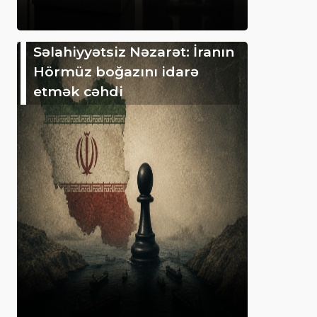
Səlahiyyətsiz Nəzarət: İranın
Hörmüz boğazını idarə
etmək cəhdi