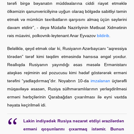
tərəfi birgə bəyanatın müddəalarına ciddi riayət etməklə
ölkəmizin qanunvericiliyinə uyğun olaraq bölgədə sabitliyi təmin
etmək və mümkün təxribatların qarşısını almaq üçün səylərini
davam etdirir”, - deyə Müdafiə Nazirliyinin Mətbuat Xidmətinin
rəis müavini, polkovnik-leytenant Anar Eyvazov
bildirib
.
Beləliklə, qeyd etmək olar ki, Rusiyanın Azərbaycanı “aqressiya
törədən” tərəf kimi təqdim etməsində hansısa əngəl yoxdur.
Reallıqda Rusiyanın yayındığı əsas məsələ Ermənistanı
atəşkəs rejiminin əsl pozucusu kimi hədəf göstərərək erməni
tərəfini “yadlaşdırmaq”dır. Noyabrın 10-da
imzalanan
üçtərəfli
müqaviləyə əsasən, Rusiya sülhməramlılarının yerləşdirilməsi
erməni hərbçilərinin Qarabağdan çıxarılması ilə eyni vaxtda
həyata keçirilməli idi.
Lakin indiyədək Rusiya nəzarət etdiyi ərazilərdən
erməni qoşunlarını çıxarmaq istəmir. Bunun