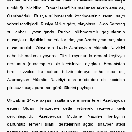
tutulduğu bildirilirdi. Erməni tərəfi bu məlumatı təkzib etsə də,
Qarabağdakı Rusiya sülhməramlı kontingentinin rəsmi saytı
xəbəri təsdiqlədi. Rusiya MN-ə görə, oktyabrın 13-də Sərsəng
su anbarı yaxınlığında Rusiya sülhməramlı qoşunlarının
müşayiət etdiyi tikinti materialları daşıyan Azərbaycan maşınları
atəşə tutulub. Oktyabrın 14-də Azərbaycan Müdafiə Nazirliyi
daha bir məlumat yayaraq Füzuli rayonunda erməni kəşfiyyat
dronunun (quadcopter) ələ keçirildiyini açıqladı. Ermənistan
tərəfi əvvəlcə bu xəbəri təkzib etməyə cəhd etsə də,
Azərbaycan Müdafiə Nazirliyi qısa müddətdə ələ keçirilən
pilotsuz uçuş aparatının görüntülərini paylaşdı.
Oktyabrın 14-də axşam saatlarında erməni tərəfi Azərbaycan
əsgəri Əfqan Həmzəyevi qətlə yetirərək vəziyyəti xeyli
gərginləşdirdi. Azərbaycan Müdafiə Nazirliyi hərbçinin
qanunsuz erməni silahlı dəstələrinin açdığı snayper atəşi
nəticəsində öldürüldüyünü bildirərək "terror aktını törədən