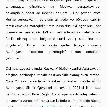
almamaqda günahlandırmaq Moskva perspektivindən
baxdıqda o qədər də məntiqli görünmür. Hər şeydən əvvəl
Rusiya aqressiyanın qarşısını almaqda və bölgədə sabitliyi
təmin etməkdə maraqlıdır. Kreml başa düşür ki, əgər bunu edə
bilməsə erməni əhalisi bölgəni tərk edəcək və beləliklə də,
faktiki olaraq onun bölgədəki hərbi varlıq səbəbinə son
qoyulacaq. İkincisi, bu vaxta qədər Rusiya onsuzda
Azərbaycanı “atəşkəsi pozmaqda” ittiham etməkdən
çəkinmirdi.
Əslində, avqust ayında Rusiya Müdafiə Nazirliyi Azərbaycanı
atəşkəsi pozmaqda ittiham edərkən tam olaraq bunu etmişdi.
“Son 24 saat ərzində bir atəşkəs pozuntusu qeydə alınıb.
Azərbaycan Silahlı Qüvvələri 11 avqust 2021-ci ildə, saat
07:29-da və 07:58-də Dağlıq Qarabağın silahlı birləşmələrinin
mövqeyinə zərbə tipli dronlardan istifadə edərək iki dəfə hücum
edib” - bəyanatda
bildirilmişdi
. Sentyabrın 18-də Rusiya