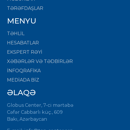
TƏRƏFDAŞLAR
MENYU
TƏHLİL
HESABATLAR
EKSPERT RƏYİ
XƏBƏRLƏR VƏ TƏDBİRLƏR
İNFOQRAFİKA
MEDİADA BİZ
ƏLAQƏ
Globus Center, 7-ci mərtəbə
Cəfər Cabbarlı küç., 609
Bakı, Azərbaycan