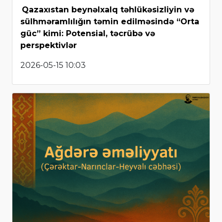
Qazaxıstan beynəlxalq təhlükəsizliyin və
sülhməramlılığın təmin edilməsində “Orta
güc” kimi: Potensial, təcrübə və
perspektivlər
2026-05-15 10:03