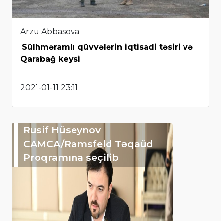
Arzu Abbasova
Sülhməramlı qüvvələrin iqtisadi təsiri və
Qarabağ keysi
2021-01-11 23:11
Rusif Hüseynov
CAMCA/Ramsfeld Təqaüd
Proqramına seçilib