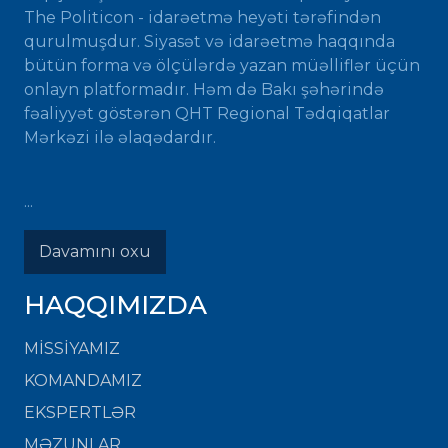
The Politicon - idarəetmə heyəti tərəfindən
qurulmuşdur. Siyasət və idarəetmə haqqında
bütün forma və ölçülərdə yazan müəlliflər üçün
onlayn platformadır. Həm də Bakı şəhərində
fəaliyyət göstərən QHT Regional Tədqiqatlar
Mərkəzi ilə əlaqədardır.
...
Davamını oxu
HAQQIMIZDA
MISSIYAMIZ
KOMANDAMIZ
EKSPERTLƏR
MƏZUNLAR