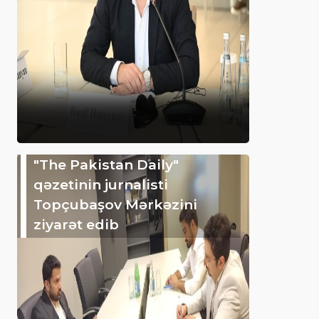
"The Pakistan Daily"
qəzetinin jurnalisti
Topçubaşov Mərkəzini
ziyarət edib