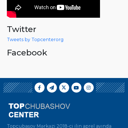
Twitter
Tweets by Topcenterorg
Facebook
Topçubaşov Mərkəzi 2018-ci ilin aprel ayında