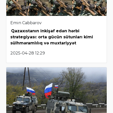
Emin Cabbarov
Qazaxıstanın inkişaf edən hərbi
strategiyası: orta gücün sütunları kimi
sülhməramlılıq və muxtariyyət
2025-04-28 12:29