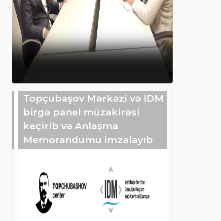
Topçubaşov Mərkəzi və IDM
birgə panel müzakirəsi
keçirib və Anlaşma
Memorandumu imzalayıb