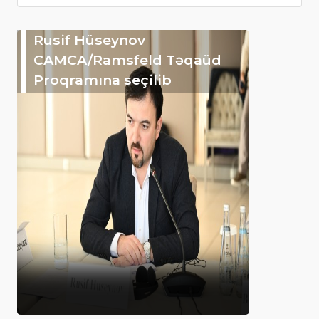
Rusif Hüseynov
CAMCA/Ramsfeld Təqaüd
Proqramına seçilib