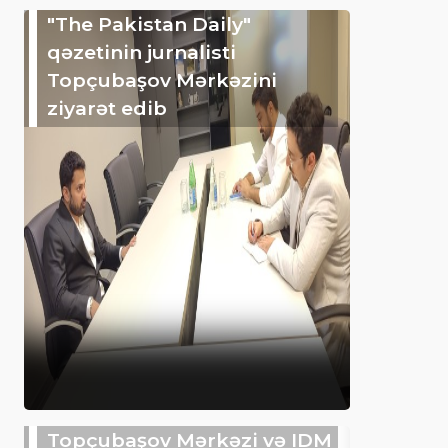
"The Pakistan Daily"
qəzetinin jurnalisti
Topçubaşov Mərkəzini
ziyarət edib
Topçubaşov Mərkəzi və IDM