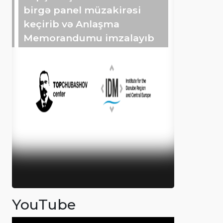
birgə panel müzakirəsi
keçirib və Anlaşma
Memorandumu imzalayıb
YouTube