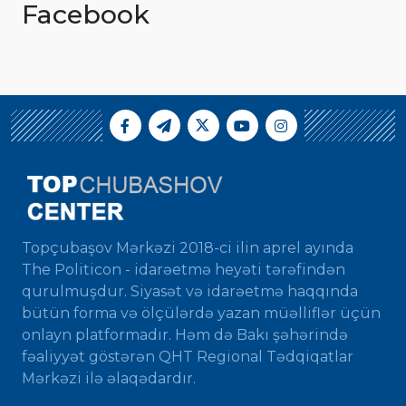
Facebook
Topçubaşov Mərkəzi 2018-ci ilin aprel ayında
The Politicon - idarəetmə heyəti tərəfindən
qurulmuşdur. Siyasət və idarəetmə haqqında
bütün forma və ölçülərdə yazan müəlliflər üçün
onlayn platformadır. Həm də Bakı şəhərində
fəaliyyət göstərən QHT Regional Tədqiqatlar
Mərkəzi ilə əlaqədardır.