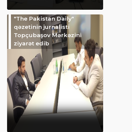
"The Pakistan Daily"
qəzetinin jurnalisti
Topçubaşov Mərkəzini
ziyarət edib