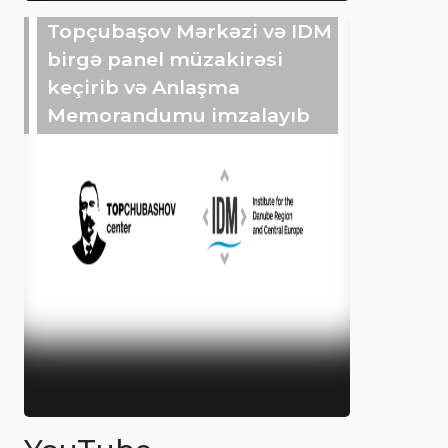
Topçubaşov Mərkəzi və IDM
birgə panel müzakirəsi
keçirib və Anlaşma
Memorandumu imzalayıb