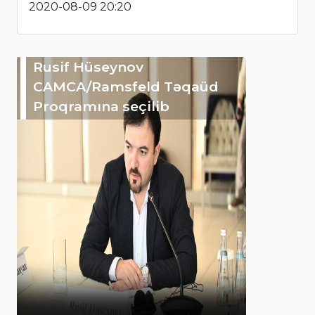
2020-08-09 20:20
Rusif Hüseynov
CAMCA/Ramsfeld Təqaüd
Proqramına seçilib