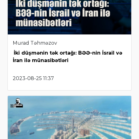
Murad Təhməzov
İki düşmənin tək ortağı: BƏƏ-nin İsrail və
İran ilə münasibətləri
2023-08-25 11:37