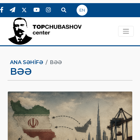
EN
ANA SƏHIFƏ
BƏƏ
BƏƏ