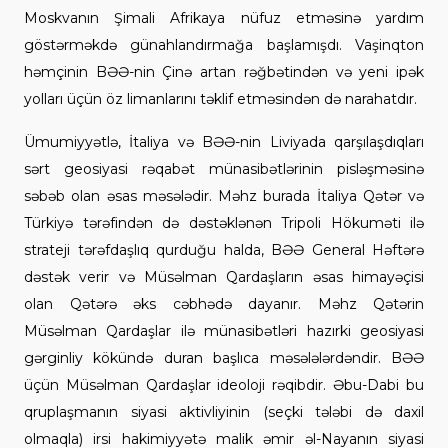
Moskvanın Şimali Afrikaya nüfuz etməsinə yardım
göstərməkdə günahlandırmağa başlamışdı. Vaşinqton
həmçinin BƏƏ-nin Çinə artan rəğbətindən və yeni ipək
yolları üçün öz limanlarını təklif etməsindən də narahatdır.
Ümumiyyətlə, İtaliya və BƏƏ-nin Liviyada qarşılaşdıqları
sərt geosiyasi rəqabət münasibətlərinin pisləşməsinə
səbəb olan əsas məsələdir. Məhz burada İtaliya Qətər və
Türkiyə tərəfindən də dəstəklənən Tripoli Hökuməti ilə
strateji tərəfdaşlıq qurduğu halda, BƏƏ General Həftərə
dəstək verir və Müsəlman Qardaşların əsas himayəçisi
olan Qətərə əks cəbhədə dayanır. Məhz Qətərin
Müsəlman Qardaşlar ilə münasibətləri hazırki geosiyasi
gərginliy kökündə duran başlıca məsələlərdəndir. BƏƏ
üçün Müsəlman Qardaşlar ideoloji rəqibdir. Əbu-Dabi bu
qruplaşmanın siyasi aktivliyinin (seçki tələbi də daxil
olmaqla) irsi hakimiyyətə malik əmir əl-Nayanın siyasi