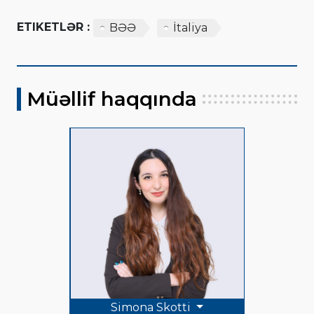
ETIKETLƏR :
BƏƏ
İtaliya
Müəllif haqqında
Simona Skotti