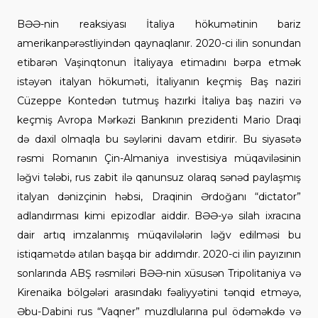
BƏƏ-nin reaksiyası İtaliya hökumətinin bariz
amerikanpərəstliyindən qaynaqlanır. 2020-ci ilin sonundan
etibarən Vaşinqtonun İtaliyaya etimadını bərpa etmək
istəyən italyan hökuməti, İtaliyanın keçmiş Baş naziri
Cüzeppe Kontedən tutmuş hazırki İtaliya baş naziri və
keçmiş Avropa Mərkəzi Bankının prezidenti Mario Draqi
də daxil olmaqla bu səylərini davam etdirir. Bu siyasətə
rəsmi Romanın Çin-Almaniya investisiya müqaviləsinin
ləğvi tələbi, rus zabit ilə qanunsuz olaraq sənəd paylaşmış
italyan dənizçinin həbsi, Draqinin Ərdoğanı “dictator”
adlandırması kimi epizodlar aiddir. BƏƏ-yə silah ixracına
dair artıq imzalanmış müqavilələrin ləğv edilməsi bu
istiqamətdə atılan başqa bir addımdır. 2020-ci ilin payızının
sonlarında ABŞ rəsmiləri BƏƏ-nin xüsusən Tripolitaniya və
Kirenaika bölgələri arasındakı fəaliyyətini tənqid etməyə,
Əbu-Dabini rus “Vaqner” muzdlularına pul ödəməkdə və