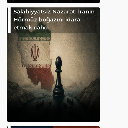
Səlahiyyətsiz Nəzarət: İranın
Hörmüz boğazını idarə
etmək cəhdi