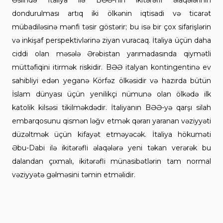
dondurulması artıq iki ölkənin iqtisadi və ticarət
mübadiləsinə mənfi təsir göstərir; bu isə bir çox sifarişlərin
və inkişaf perspektivlərinə ziyan vuracaq. İtaliya üçün daha
ciddi olan məsələ Ərəbistan yarımadasında qiymətli
müttəfiqini itirmək riskidir. BƏƏ italyan kontingentinə ev
sahibliyi edən yeganə Körfəz ölkəsidir və hazırda bütün
İslam dünyası üçün yenilikçi nümunə olan ölkədə ilk
katolik kilsəsi tikilməkdədir. İtaliyanın BƏƏ-yə qarşı silah
embarqosunu qismən ləğv etmək qərarı yaranan vəziyyəti
düzəltmək üçün kifayət etməyəcək. İtaliya hökuməti
Əbu-Dabi ilə ikitərəfli əlaqələrə yeni təkan verərək bu
dalandan çıxmalı, ikitərəfli münasibətlərin tam normal
vəziyyətə gəlməsini təmin etməlidir.