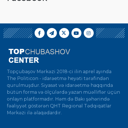
Topçubaşov Mərkəzi 2018-ci ilin aprel ayında
The Politicon - idarəetmə heyəti tərəfindən
qurulmuşdur. Siyasət və idarəetmə haqqında
bütün forma və ölçülərdə yazan müəlliflər üçün
onlayn platformadır. Həm də Bakı şəhərində
fəaliyyət göstərən QHT Regional Tədqiqatlar
Mərkəzi ilə əlaqədardır.