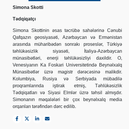
Simona Skotti
Tədqiqatçı
Simona Skottinin əsas təcrübə sahələrinə Cənubi
Qafqazın geosiyasəti, Azərbaycan və Ermənistan
arasında müharibədən sonrakı proseslər, Türkiyə
təhlükəsizlik siyasəti, İtaliya-Azərbaycan
münasibətləri, enerji təhlükəsizliyi daxildir. O,
Venesiyanın Ka Foskari Universitetində Beynəlxalq
Münasibətlər üzrə magistr dərəcəsinə malikdir.
Kolumbiya, Rusiya və Serbiyada mübadilə
proqramlarında iştirak etmiş, Təhlükəsizlik
Tədqiqatları və Siyasi Elmlər üzrə təhsil almışdır.
Simonanın məqalələri bir çox beynəlxalq media
orqanları tərəfindən dərc edilib.