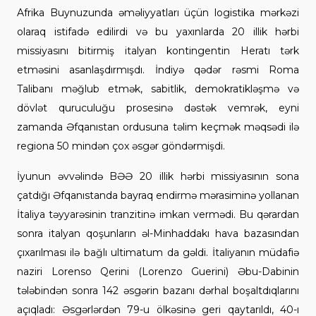
Afrika Buynuzunda əməliyyatları üçün logistika mərkəzi
olaraq istifadə edilirdi və bu yaxınlarda 20 illik hərbi
missiyasını bitirmiş italyan kontingentin Heratı tərk
etməsini asanlaşdırmışdı. İndiyə qədər rəsmi Roma
Talibanı məğlub etmək, sabitlik, demokratikləşmə və
dövlət quruculuğu prosesinə dəstək vemrək, eyni
zamanda Əfqanıstan ordusuna təlim keçmək məqsədi ilə
regiona 50 mindən çox əsgər göndərmişdi.
İyunun əvvəlində BƏƏ 20 illik hərbi missiyasının sona
çatdığı Əfqanıstanda bayraq endirmə mərasiminə yollanan
İtaliya təyyarəsinin tranzitinə imkan vermədi. Bu qərardan
sonra italyan qoşunların əl-Minhaddakı hava bazasından
çıxarılması ilə bağlı ultimatum da gəldi. İtaliyanın müdafiə
naziri Lorenso Qerini (Lorenzo Guerini) Əbu-Dabinin
tələbindən sonra 142 əsgərin bazanı dərhal boşaltdıqlarını
açıqladı: Əsgərlərdən 79-u ölkəsinə geri qaytarıldı, 40-ı