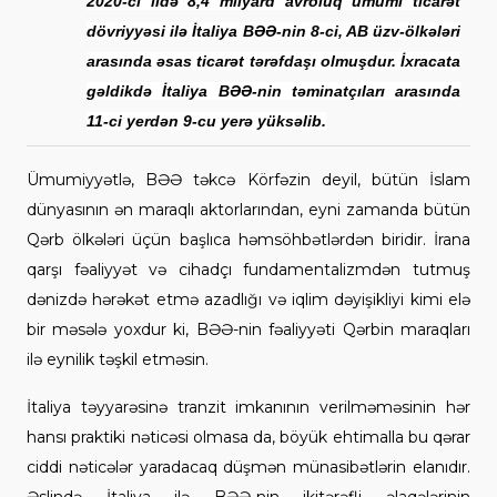
2020-ci ildə 8,4 milyard avroluq ümumi ticarət
dövriyyəsi ilə İtaliya BƏƏ-nin 8-ci, AB üzv-ölkələri
arasında əsas ticarət tərəfdaşı olmuşdur. İxracata
gəldikdə İtaliya BƏƏ-nin təminatçıları arasında
11-ci yerdən 9-cu yerə yüksəlib.
Ümumiyyətlə, BƏƏ təkcə Körfəzin deyil, bütün İslam
dünyasının ən maraqlı aktorlarından, eyni zamanda bütün
Qərb ölkələri üçün başlıca həmsöhbətlərdən biridir. İrana
qarşı fəaliyyət və cihadçı fundamentalizmdən tutmuş
dənizdə hərəkət etmə azadlığı və iqlim dəyişikliyi kimi elə
bir məsələ yoxdur ki, BƏƏ-nin fəaliyyəti Qərbin maraqları
ilə eynilik təşkil etməsin.
İtaliya təyyarəsinə tranzit imkanının verilməməsinin hər
hansı praktiki nəticəsi olmasa da, böyük ehtimalla bu qərar
ciddi nəticələr yaradacaq düşmən münasibətlərin elanıdır.
Əslində İtaliya ilə BƏƏ-nin ikitərəfli əlaqələrinin