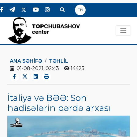
EN
ANA SƏHIFƏ
TƏHLİL
01-08-2021, 02:43
14425
İtaliya və BƏƏ: Son
hadisələrin pərdə arxası