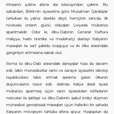
inhisarını şübhə altına ala biləcəyindən çəkinir. Bu
səbəbdən, BƏƏ-nin siyasətinə görə Müsəlman Qardaşlar
təhlükəsi ilə yalnız daxildə deyil, həmçinin xaricdə, ilk
növbədə onların güclü olduqları Liviyada mübarizə
aparılmalıdır. Odur ki, Əbu-Dabinin General Həftərə
maliyyə, hərbi texnika və məsləhətçi dəstəyi İtaliyanın
maraqları ilə sərt şəkildə toqquşur və iki ölkə arasındakı
gərginliyin artmasına səbəb olur.
Roma ilə Əbu-Dabi arasındakı danışıqlar hələ də davam
edir, lakin münasibətlər xarici və sənaye siyasətini ideoloji
təşəbbüslərə tabe etmək qərarına gələn ölkənin
düşüncələrini təsvir edir. Əslində İtaliya daxili siyasi
mübarizə aparmaq üçün xarici siyasətdən istifadənin
nəticələri ilə qatlaşır və Əbu-Dabinin qəbul etdiyi düşmən
münasibət geoiqtisadi maraqları üçün həlledici bir sahədə
İtaliyanın mövqeyini təhlükə altına qoyur. Həqiqətən də