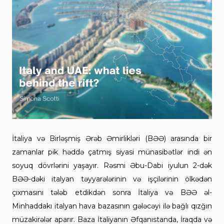
İtaliya və Birləşmiş Ərəb Əmirlikləri (BƏƏ) arasında bir
zamanlar pik həddə çatmış siyasi münasibətlər indi ən
soyuq dövrlərini yaşayır. Rəsmi Əbu-Dabi iyulun 2-dək
BƏƏ-dəki italyan təyyarələrinin və işçilərinin ölkədən
çıxmasını tələb etdikdən sonra İtaliya və BƏƏ əl-
Minhaddakı italyan hava bazasının gələcəyi ilə bağlı qızğın
müzakirələr aparır. Baza İtaliyanın Əfqanıstanda, İraqda və