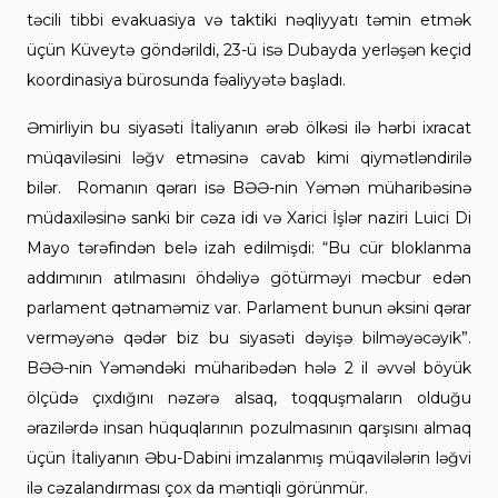
təcili tibbi evakuasiya və taktiki nəqliyyatı təmin etmək
üçün Küveytə göndərildi, 23-ü isə Dubayda yerləşən keçid
koordinasiya bürosunda fəaliyyətə başladı.
Əmirliyin bu siyasəti İtaliyanın ərəb ölkəsi ilə hərbi ixracat
müqaviləsini ləğv etməsinə cavab kimi qiymətləndirilə
bilər. Romanın qərarı isə BƏƏ-nin Yəmən müharibəsinə
müdaxiləsinə sanki bir cəza idi və Xarici İşlər naziri Luici Di
Mayo tərəfindən belə izah edilmişdi: “Bu cür bloklanma
addımının atılmasını öhdəliyə götürməyi məcbur edən
parlament qətnaməmiz var. Parlament bunun əksini qərar
verməyənə qədər biz bu siyasəti dəyişə bilməyəcəyik”.
BƏƏ-nin Yəməndəki müharibədən hələ 2 il əvvəl böyük
ölçüdə çıxdığını nəzərə alsaq, toqquşmaların olduğu
ərazilərdə insan hüquqlarının pozulmasının qarşısını almaq
üçün İtaliyanın Əbu-Dabini imzalanmış müqavilələrin ləğvi
ilə cəzalandırması çox da məntiqli görünmür.