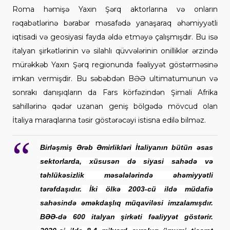
Roma həmişə Yaxın Şərq aktorlarına və onların
rəqabətlərinə bərabər məsafədə yanaşaraq əhəmiyyətli
iqtisadi və geosiyasi fayda əldə etməyə çalışmışdır. Bu isə
italyan şirkətlərinin və silahlı qüvvələrinin onilliklər ərzində
mürəkkəb Yaxın Şərq regionunda fəaliyyət göstərməsinə
imkan vermişdir. Bu səbəbdən BƏƏ ultimatumunun və
sonrakı danışıqların da Fars körfəzindən Şimali Afrika
sahillərinə qədər uzanan geniş bölgədə mövcud olan
İtaliya maraqlarına təsir göstərəcəyi istisna edilə bilməz.
Birləşmiş Ərəb Əmirlikləri İtaliyanın bütün əsas
sektorlarda, xüsusən də siyasi sahədə və
təhlükəsizlik məsələlərində əhəmiyyətli
tərəfdaşıdır. İki ölkə 2003-cü ildə müdafiə
sahəsində əməkdaşlıq müqaviləsi imzalamışdır.
BƏƏ-də 600 italyan şirkəti fəaliyyət göstərir.