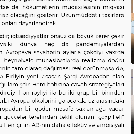
rtsə də, hökumətlərin müdaxiləsinin miqyası
məz olacağını göstərir. Uzunmüddətli təsirlərə
 onları dəyərləndirək.
ır; iqtisadiyyatlar onsuz da böyük zərər çəkir
vvəlki dünya heç də pandemiyalardan
ən Avropaya səyahətin aylarla çəkdiyi vaxtda
n, beynəlxalq münasibətlərdə realizmə doğru
yinin tam olaraq dağılması real görünməsə də,
 Birliyin yeni, əsasən Şərqi Avropadan olan
urğulamışdır. Həm böhrana cavab strategiyaları
rdiyi həmrəyliyi ilə bu iki qrup bir-birindən
ərbi Avropa ölkələrini gələcəkdə öz arasındakı
vropadan bir qədər məsafə saxlamağa vadar
 qüvvələr tərəfindən təklif olunan “çoxpilləli”
Bu həmçinin AB-nin daha effektiv və ambisiyalı
.