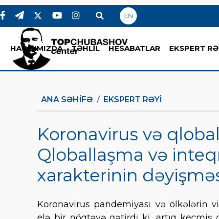
EN
HAQQIMIZDA
TƏHLİL
HESABATLAR
EKSPERT RƏ
ANA SƏHIFƏ
EKSPERT RƏYI
Koronavirus və qlobal 
Qloballaşma və inteqr
xarakterinin dəyişmə
Koronavirus pandemiyası və ölkələrin vi
elə bir nöqtəyə gətirdi ki, artıq keçm