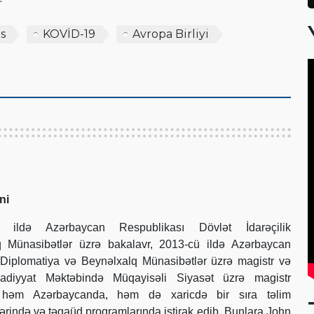
s
KOVİD-19
Avropa Birliyi
ni
ildə Azərbaycan Respublikası Dövlət İdarəçilik
 Münasibətlər üzrə bakalavr, 2013-cü ildə Azərbaycan
Diplomatiya və Beynəlxalq Münasibətlər üzrə magistr və
sadiyyat Məktəbində Müqayisəli Siyasət üzrə magistr
O, həm Azərbaycanda, həm də xaricdə bir sıra təlim
ərində və təqaüd proqramlarında iştirak edib. Bunlara John