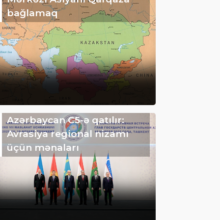
bağlamaq
Azərbaycan C5-ə qatılır:
Avrasiya regional nizamı
üçün mənaları