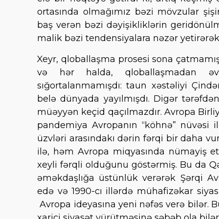
ortasında olmağımız bəzi mövzular şişi
baş verən bəzi dəyişikliklərin geridönül
malik bəzi tendensiyalara nəzər yetirərək
Xeyr, qloballaşma prosesi sona çatmamışd
və hər halda, qloballaşmadan ə
sığortalanmamışdı: taun xəstəliyi Çind
belə dünyada yayılmışdı. Digər tərəfdə
müəyyən keçid qaçılmazdır. Avropa Birli
pandemiya Avropanın “köhnə” nüvəsi ilə
üzvləri arasındakı dərin fərqi bir daha v
ilə, həm Avropa miqyasında nümayiş etdi
xeyli fərqli olduğunu göstərmiş. Bu da Q
əməkdaşlığa üstünlük verərək Şərqi A
edə və 1990-cı illərdə mühafizəkar siyasi
Avropa ideyasına yeni nəfəs verə bilər. 
xarici siyasət yürütməsinə səbəb ola bilər