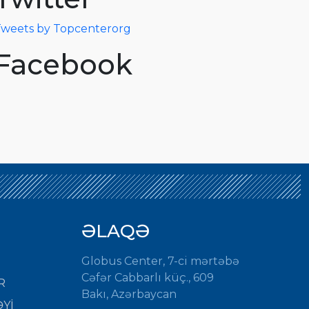
weets by Topcenterorg
Facebook
ƏLAQƏ
Globus Center, 7-ci mərtəbə
Cəfər Cabbarlı küç., 609
R
Bakı, Azərbaycan
Yİ