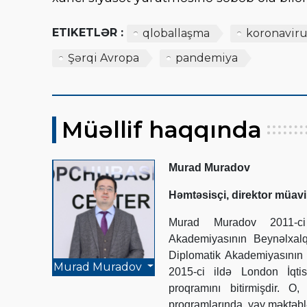
ETIKETLƏR :
qloballaşma
koronaviru
Şərqi Avropa
pandemiya
Müəllif haqqında
Murad Muradov
Həmtəsisçi, direktor müavi
Murad Muradov 2011-ci 
Akademiyasının Beynəlxalq
Diplomatik Akademiyasının 
Murad Muradov
2015-ci ildə London İqti
proqramını bitirmişdir. 
proqramlarında, yay məktəbl