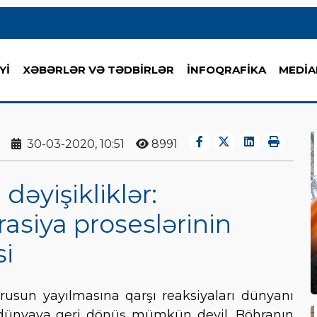
Yİ
XƏBƏRLƏR VƏ TƏDBİRLƏR
İNFOQRAFİKA
MEDİA
30-03-2020, 10:51
8991
dəyişikliklər:
asiya proseslərinin
si
rusun yayılmasına qarşı reaksiyaları dünyanı
iş dünyaya geri dönüş mümkün deyil. Böhranın