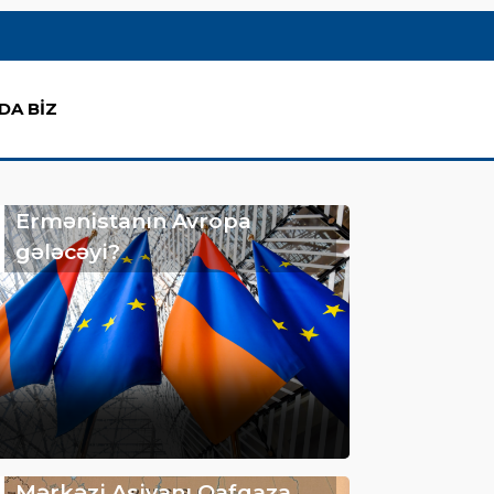
DA BİZ
Ermənistanın Avropa
gələcəyi?
Mərkəzi Asiyanı Qafqaza