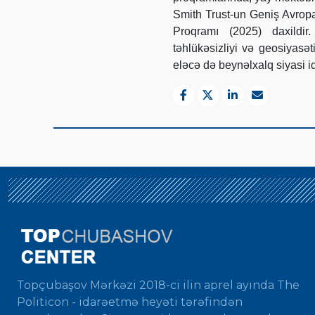
Smith Trust-un Geniş Avrop
Proqramı (2025) daxildir
təhlükəsizliyi və geosiyasə
eləcə də beynəlxalq siyasi iq
Topçubaşov Mərkəzi 2018-ci ilin aprel ayında The
Politicon - idarəetmə heyəti tərəfindən