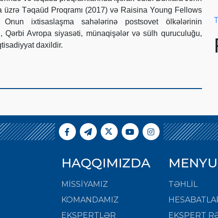
a üzrə Təqaüd Proqramı (2017) və Raisina Young Fellows
T
. Onun ixtisaslaşma sahələrinə postsovet ölkələrinin
ti, Qərbi Avropa siyasəti, münaqişələr və sülh quruculuğu,
tisadiyyat daxildir.
HAQQIMIZDA
MENYU
MISSIYAMIZ
TƏHLİL
KOMANDAMIZ
HESABATLA
EKSPERTLƏR
EKSPERT RƏ