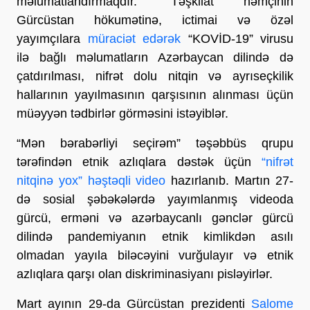
məlumatlandırmaqdır.” Təşkilat həmçinin
Gürcüstan hökumətinə, ictimai və özəl
yayımçılara
müraciət edərək
“KOVİD-19” virusu
ilə bağlı məlumatların Azərbaycan dilində də
çatdırılması, nifrət dolu nitqin və ayrıseçkilik
hallarının yayılmasının qarşısının alınması üçün
müəyyən tədbirlər görməsini istəyiblər.
“Mən bərabərliyi seçirəm” təşəbbüs qrupu
tərəfindən etnik azlıqlara dəstək üçün
“nifrət
nitqinə yox” həştəqli video
hazırlanıb. Martın 27-
də sosial şəbəkələrdə yayımlanmış videoda
gürcü, erməni və azərbaycanlı gənclər gürcü
dilində pandemiyanın etnik kimlikdən asılı
olmadan yayıla biləcəyini vurğulayır və etnik
azlıqlara qarşı olan diskriminasiyanı pisləyirlər.
Mart ayının 29-da Gürcüstan prezidenti
Salome