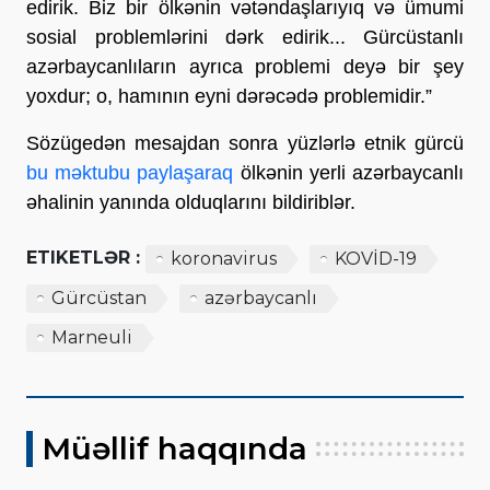
edirik. Biz bir ölkənin vətəndaşlarıyıq və ümumi
sosial problemlərini dərk edirik... Gürcüstanlı
azərbaycanlıların ayrıca problemi deyə bir şey
yoxdur; o, hamının eyni dərəcədə problemidir.”
Sözügedən mesajdan sonra yüzlərlə etnik gürcü
bu məktubu paylaşaraq
ölkənin yerli azərbaycanlı
əhalinin yanında olduqlarını bildiriblər.
ETIKETLƏR :
koronavirus
KOVİD-19
Gürcüstan
azərbaycanlı
Marneuli
Müəllif haqqında