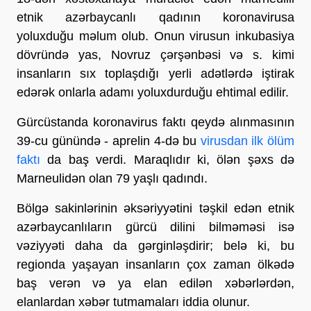
etnik azərbaycanlı qadının koronavirusa
yoluxduğu məlum olub. Onun virusun inkubasiya
dövründə yas, Novruz çərşənbəsi və s. kimi
insanların sıx toplaşdığı yerli adətlərdə iştirak
edərək onlarla adamı yoluxdurduğu ehtimal edilir.
Gürcüstanda koronavirus faktı qeydə alınmasının
39-cu günündə - aprelin 4-də bu
virusdan ilk ölüm
faktı
da baş verdi. Maraqlıdır ki, ölən şəxs də
Marneulidən olan 79 yaşlı qadındı.
Bölgə sakinlərinin əksəriyyətini təşkil edən etnik
azərbaycanlıların gürcü dilini bilməməsi isə
vəziyyəti daha da gərginləşdirir; belə ki, bu
regionda yaşayan insanların çox zaman ölkədə
baş verən və ya elan edilən xəbərlərdən,
elanlardan xəbər tutmamaları iddia olunur.