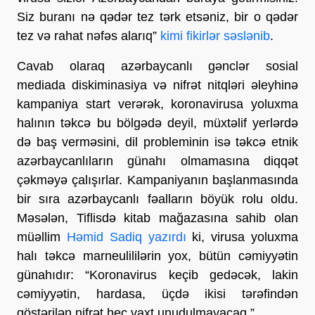
Siz buranı nə qədər tez tərk etsəniz, bir o qədər
tez və rahat nəfəs alarıq”
kimi fikirlər səslənib
.
Cavab olaraq azərbaycanlı gənclər sosial
mediada diskiminasiya və nifrət nitqləri əleyhinə
kampaniya start verərək, koronavirusa yoluxma
halının təkcə bu bölgədə deyil, müxtəlif yerlərdə
də baş verməsini, dil probleminin isə təkcə etnik
azərbaycanlıların günahı olmamasına diqqət
çəkməyə çalışırlar. Kampaniyanın başlanmasında
bir sıra azərbaycanlı fəalların böyük rolu oldu.
Məsələn, Tiflisdə kitab mağazasına sahib olan
müəllim
Həmid Sadiq yazırdı
ki, virusa yoluxma
halı təkcə marneulililərin yox, bütün cəmiyyətin
günahıdır: “Koronavirus keçib gedəcək, lakin
cəmiyyətin, hardasa, üçdə ikisi tərəfindən
göstərilən nifrət heç vaxt unudulmayacaq.”