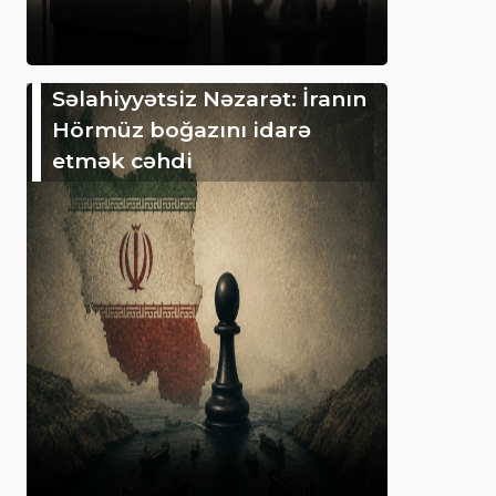
Səlahiyyətsiz Nəzarət: İranın
Hörmüz boğazını idarə
etmək cəhdi