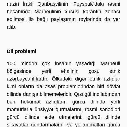
naziri İrakli Qaribaşvilinin “Feysbuk”dakı rəsmi
hesabında Marneulinin xüsusi karantin zonası
edilməsi ilə bağlı paylaşımın rəylərində də yer
alıb.
Dil problemi
100 mindən çox insanın yaşadığı Marneuli
bölgəsində yerli əhalinin çoxu etnik
azərbaycanlılardır. Ölkədəki digər etnik azlıqlar
kimi onların da əsas problemlərindən biri dövlət
dilində danışa bilməmələridir. Qızılgül inqilabından
bəri hökumət azlıqların gürcü dilində yerli
məmurlarla ünsiyyət qurmalarını, rəsmi sənədləri
gürcü dilində əldə etmələrini, gürcü dilində
şikayətlər göndərmələrini və ya xidmətləri gürcü