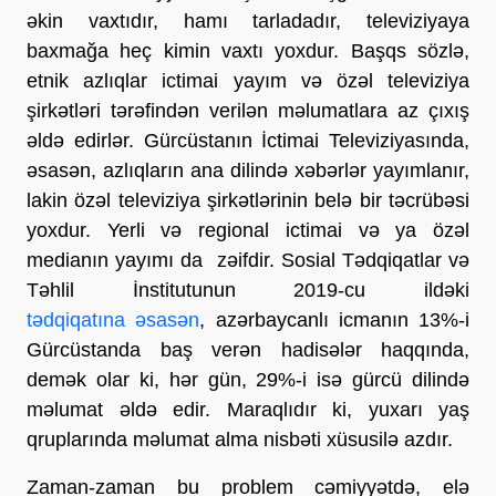
əkin vaxtıdır, hamı tarladadır, televiziyaya
baxmağa heç kimin vaxtı yoxdur. Başqs sözlə,
etnik azlıqlar ictimai yayım və özəl televiziya
şirkətləri tərəfindən verilən məlumatlara az çıxış
əldə edirlər. Gürcüstanın İctimai Televiziyasında,
əsasən, azlıqların ana dilində xəbərlər yayımlanır,
lakin özəl televiziya şirkətlərinin belə bir təcrübəsi
yoxdur. Yerli və regional ictimai və ya özəl
medianın yayımı da zəifdir. Sosial Tədqiqatlar və
Təhlil İnstitutunun 2019-cu ildəki
tədqiqatına əsasən
, azərbaycanlı icmanın 13%-i
Gürcüstanda baş verən hadisələr haqqında,
demək olar ki, hər gün, 29%-i isə gürcü dilində
məlumat əldə edir. Maraqlıdır ki, yuxarı yaş
qruplarında məlumat alma nisbəti xüsusilə azdır.
Zaman-zaman bu problem cəmiyyətdə, elə