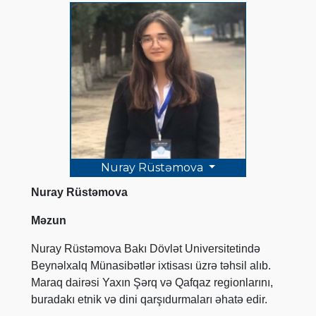
Nuray Rüstəmova
Nuray Rüstəmova
Məzun
Nuray Rüstəmova Bakı Dövlət Universitetində
Beynəlxalq Münasibətlər ixtisası üzrə təhsil alıb.
Maraq dairəsi Yaxın Şərq və Qafqaz regionlarını,
buradakı etnik və dini qarşıdurmaları əhatə edir.