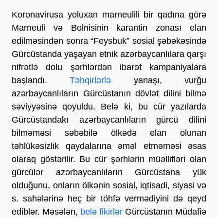
Koronavirusa yoluxan marneulili bir qadına görə
Marneuli və Bolnisinin karantin zonası elan
edilməsindən sonra “Feysbuk” sosial şəbəkəsində
Gürcüstanda yaşayan etnik azərbaycanlılara qarşı
nifrətlə dolu şərhlərdən ibarət kampaniyalara
başlandı.
Təhqirlərlə
yanaşı, vurğu
azərbaycanlıların Gürcüstanın dövlət dilini bilmə
səviyyəsinə qoyuldu. Belə ki, bu cür yazılarda
Gürcüstandakı azərbaycanlıların gürcü dilini
bilməməsi səbəbilə ölkədə elan olunan
təhlükəsizlik qaydalarına əməl etməməsi əsas
olaraq göstərilir. Bu cür şərhlərin müəllifləri olan
gürcülər azərbaycanlıların Gürcüstana yük
olduğunu, onların ölkənin sosial, iqtisadi, siyasi və
s. sahələrinə heç bir töhfə vermədiyini də qeyd
ediblər. Məsələn,
belə fikirlər
Gürcüstanın Müdafiə