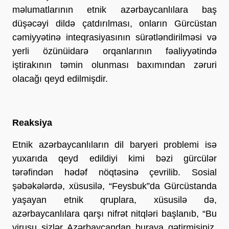
məlumatlarının etnik azərbaycanlılara baş
düşəcəyi dildə çatdırılması, onların Gürcüstan
cəmiyyətinə inteqrasiyasının sürətləndirilməsi və
yerli özünüidarə orqanlarının fəaliyyətində
iştirakının təmin olunması baxımından zəruri
olacağı qeyd edilmişdir.
Reaksiya
Etnik azərbaycanlıların dil baryeri problemi isə
yuxarıda qeyd edildiyi kimi bəzi gürcülər
tərəfindən hədəf nöqtəsinə çevrilib. Sosial
şəbəkələrdə, xüsusilə, “Feysbuk”da Gürcüstanda
yaşayan etnik qruplara, xüsusilə də,
azərbaycanlılara qarşı nifrət nitqləri başlanıb, “Bu
virusu sizlər Azərbaycandan buraya gətirmisiniz.