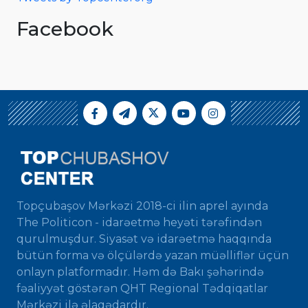
Facebook
Topçubaşov Mərkəzi 2018-ci ilin aprel ayında
The Politicon - idarəetmə heyəti tərəfindən
qurulmuşdur. Siyasət və idarəetmə haqqında
bütün forma və ölçülərdə yazan müəlliflər üçün
onlayn platformadır. Həm də Bakı şəhərində
fəaliyyət göstərən QHT Regional Tədqiqatlar
Mərkəzi ilə əlaqədardır.