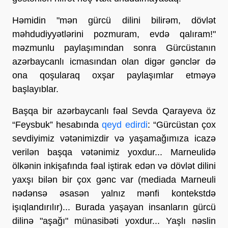
Həmidin "mən gürcü dilini bilirəm, dövlət
məhdudiyyətlərini pozmuram, evdə qalıram!"
məzmunlu paylaşımından sonra Gürcüstanın
azərbaycanlı icmasından olan digər gənclər də
ona qoşularaq oxşar paylaşımlar etməyə
başlayıblar.
Başqa bir azərbaycanlı fəal Sevda Qarayeva öz
“Feysbuk” hesabında
qeyd edirdi
: “Gürcüstan çox
sevdiyimiz vətənimizdir və yaşamağımıza icazə
verilən başqa vətənimiz yoxdur... Marneulidə
ölkənin inkişafında fəal iştirak edən və dövlət dilini
yaxşı bilən bir çox gənc var (mediada Marneuli
nədənsə əsasən yalnız mənfi kontekstdə
işıqlandırılır)... Burada yaşayan insanların gürcü
dilinə "aşağı" münasibəti yoxdur... Yaşlı nəslin