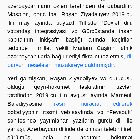
azərbaycanlıların özləri tərəfindən də qabardılır.
Məsələn, gənc fəal Rəşan Ziyadalıyev 2019-cu
ilin may ayında paytaxt Tiflisdə “Dövlət dili,
vətəndaş inteqrasiyası və Gürcüstanda insan
kapitalının inkişafı“ başlığı altında keçirilən
tədbirdə millət vəkili Mariam Caşinin etnik
azərbaycanlılarla bağlı dediyi fikrə etiraz etmiş,
dil
baryeri məsələsini müzakirəyə qaldırmışdır
.
Yeri gəlmişkən, Rəşan Ziyadəliyev və qurucusu
olduğu qeyri-hökumət təşkilatının üzvləri
tərəfindən 2019-cu ilin avqust ayında Marneuli
Bələdiyyəsinə
rəsmi müraciət edilərək
bələdiyyənin rəsmi veb-saytında və “Feysbuk”
səhifəsində yayımlanan yazıların gürcü dili ilə
yanaşı, Azərbaycan dilində də olması tələbini irəli
sürülmüş, belə bir addımın hökumət