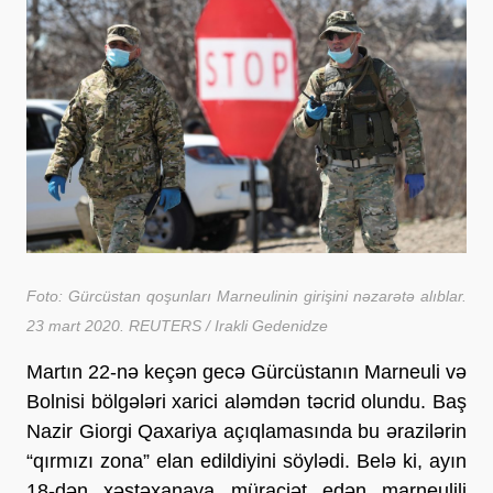
Foto: Gürcüstan qoşunları Marneulinin girişini nəzarətə alıblar.
23 mart 2020. REUTERS / Irakli Gedenidze
Martın 22-nə keçən gecə Gürcüstanın Marneuli və
Bolnisi bölgələri xarici aləmdən təcrid olundu. Baş
Nazir Giorgi Qaxariya açıqlamasında bu ərazilərin
“qırmızı zona” elan edildiyini söylədi. Belə ki, ayın
18-dən xəstəxanaya müraciət edən marneulili