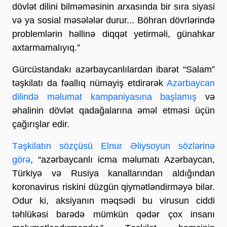
dövlət dilini bilməməsinin arxasında bir sıra siyasi
və ya sosial məsələlər durur... Böhran dövrlərində
problemlərin həllinə diqqət yetirməli, günahkar
axtarmamalıyıq.”
Gürcüstandakı azərbaycanlılardan ibarət “Salam”
təşkilatı da fəallıq nümayiş etdirərək
Azərbaycan
dilində məlumat kampaniyasına başlamış
və
əhalinin dövlət qadağalarına əməl etməsi üçün
çağırışlar edir.
Təşkilatın sözçüsü Elnur Əliysoyun sözlərinə
görə
, “azərbaycanlı icma məlumatı Azərbaycan,
Türkiyə və Rusiya kanallarından aldığından
koronavirus riskini düzgün qiymətləndirməyə bilər.
Odur ki, aksiyanın məqsədi bu virusun ciddi
təhlükəsi barədə mümkün qədər çox insanı