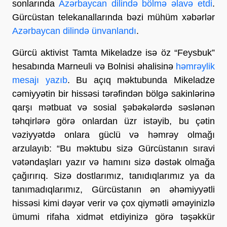
sonlarında
Azərbaycan dilində bölmə əlavə etdi
.
Gürcüstan telekanallarında bəzi mühüm xəbərlər
Azərbaycan dilində ünvanlandı
.
Gürcü aktivist Tamta Mikeladze isə öz “Feysbuk”
hesabında Marneuli və Bolnisi əhalisinə
həmrəylik
mesajı yazıb
. Bu açıq məktubunda Mikeladze
cəmiyyətin bir hissəsi tərəfindən bölgə sakinlərinə
qarşı mətbuat və sosial şəbəkələrdə səslənən
təhqirlərə görə onlardan üzr istəyib, bu çətin
vəziyyətdə onlara güclü və həmrəy olmağı
arzulayıb: “Bu məktubu sizə Gürcüstanın sıravi
vətəndaşları yazır və hamını sizə dəstək olmağa
çağırırıq. Sizə dostlarımız, tanıdıqlarımız ya da
tanımadıqlarımız, Gürcüstanın ən əhəmiyyətli
hissəsi kimi dəyər verir və çox qiymətli əməyinizlə
ümumi rifaha xidmət etdiyinizə görə təşəkkür