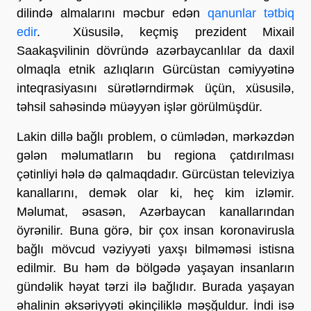
dilində almalarını məcbur edən
qanunlar tətbiq
edir
. Xüsusilə, keçmiş prezident Mixail
Saakaşvilinin dövründə azərbaycanlılar da daxil
olmaqla etnik azlıqların Gürcüstan cəmiyyətinə
inteqrasiyasını sürətlərndirmək üçün, xüsusilə,
təhsil sahəsində müəyyən işlər görülmüşdür.
Lakin dillə bağlı problem, o cümlədən, mərkəzdən
gələn məlumatların bu regiona çatdırılması
çətinliyi hələ də qalmaqdadır. Gürcüstan televiziya
kanallarını, demək olar ki, heç kim izləmir.
Məlumat, əsasən, Azərbaycan kanallarından
öyrənilir. Buna görə, bir çox insan koronavirusla
bağlı mövcud vəziyyəti yaxşı bilməməsi istisna
edilmir. Bu həm də bölgədə yaşayan insanların
gündəlik həyat tərzi ilə bağlıdır. Burada yaşayan
əhalinin əksəriyyəti əkinçiliklə məşğuldur. İndi isə