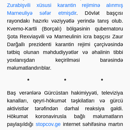
Zurabişvili xüsusi karantin rejiminə alınmış
Marneuliyə səfər etmişdir
. Dövlət başçısı
rayondakı hazırkı vəziyyətlə yerində tanış olub.
Kvemo-Kartli (Borçalı) bölgəsinin qubernatoru
Şota Rexviaşvili və Marneulinin icra başçısı Zaur
Darğallı prezidenti karantin rejimi çərçivəsində
tətbiq olunan məhdudiyyətlər və əhalinin tibbi
yoxlanışdan keçirilməsi barəsində
məlumatlandırıblar.
* * *
Baş verənlərə Gürcüstan hakimiyyəti, televiziya
kanalları, qeyri-hökumət təşkilatları və gürcü
aktivistlər tərəfindən dərhal reaksiya gəldi.
Hökumət koronavirusla bağlı məlumatların
paylaşıldığı
stopcov.ge
internet səhifəsinə martın