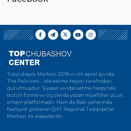
Topçubaşov Mərkəzi 2018-ci ilin aprel ayında
The Politicon - idarəetmə heyəti tərəfindən
qurulmuşdur. Siyasət və idarəetmə haqqında
bütün forma və ölçülərdə yazan müəlliflər üçün
onlayn platformadır. Həm də Bakı şəhərində
fəaliyyət göstərən QHT Regional Tədqiqatlar
Mərkəzi ilə əlaqədardır.