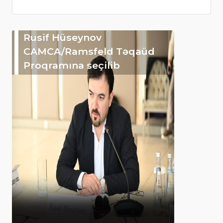
Rusif Hüseynov
CAMCA/Ramsfeld Təqaüd
Proqramına seçilib