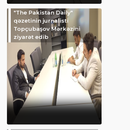
"The Pakistan Daily"
qəzetinin jurnalisti
Topçubaşov Mərkəzini
ziyarət edib