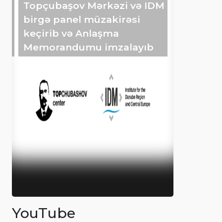
Topçubaşov Mərkəzi və IDM
birgə panel müzakirəsi
keçirib və Anlaşma
Memorandumu imzalayıb
YouTube