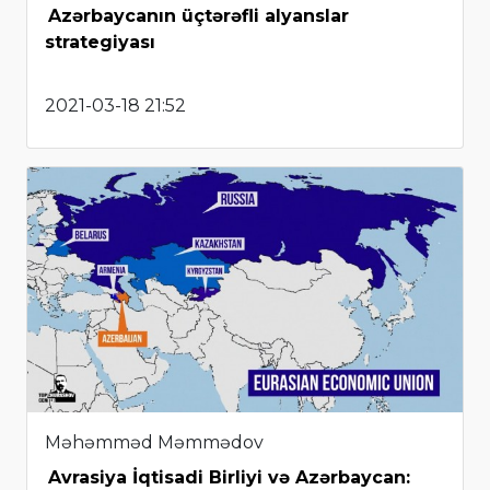
Azərbaycanın üçtərəfli alyanslar
strategiyası
2021-03-18 21:52
Məhəmməd Məmmədov
Avrasiya İqtisadi Birliyi və Azərbaycan: