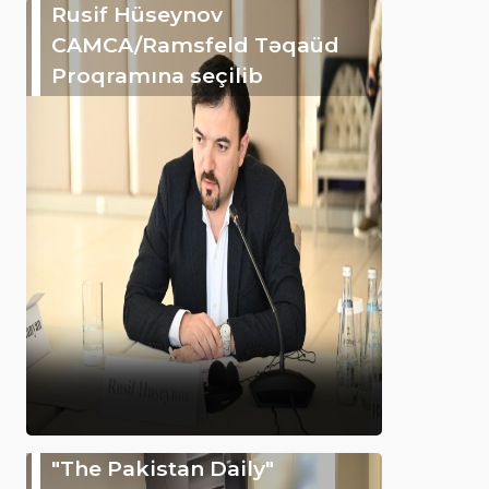
Rusif Hüseynov
CAMCA/Ramsfeld Təqaüd
Proqramına seçilib
"The Pakistan Daily"