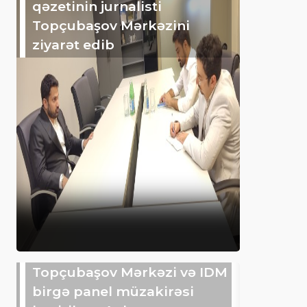
qəzetinin jurnalisti
Topçubaşov Mərkəzini
ziyarət edib
Topçubaşov Mərkəzi və IDM
birgə panel müzakirəsi