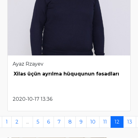
Ayaz Rzayev
Xilas üçün ayrılma hüququnun fəsadları
2020-10-17 13:36
1
2
...
5
6
7
8
9
10
11
12
13