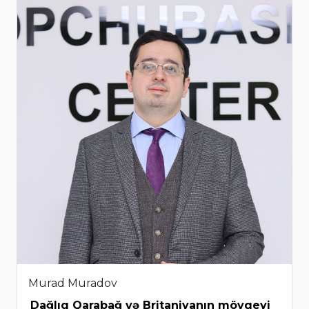
Murad Muradov
Dağlıq Qarabağ və Britaniyanın mövqeyi