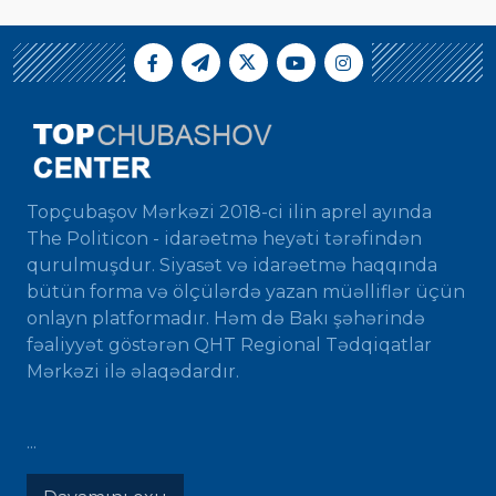
Topçubaşov Mərkəzi 2018-ci ilin aprel ayında
The Politicon - idarəetmə heyəti tərəfindən
qurulmuşdur. Siyasət və idarəetmə haqqında
bütün forma və ölçülərdə yazan müəlliflər üçün
onlayn platformadır. Həm də Bakı şəhərində
fəaliyyət göstərən QHT Regional Tədqiqatlar
Mərkəzi ilə əlaqədardır.
...