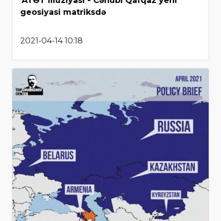
ATƏT illuziyası - Cənubi Qafqaz yeni
geosiyasi matriksdə
2021-04-14 10:18