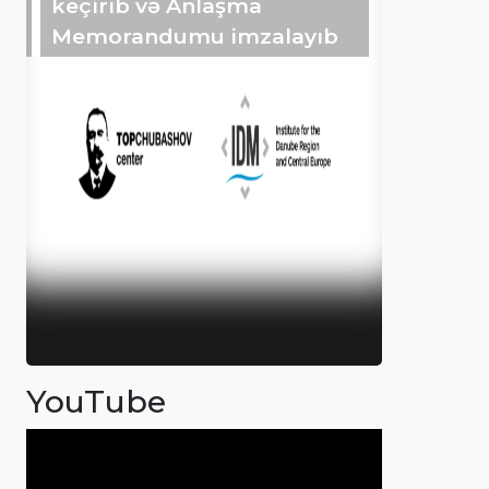
keçirib və Anlaşma
Memorandumu imzalayıb
YouTube