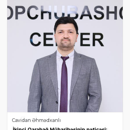
Cavidan Əhmədxanlı
İkinci Qarabağ Müharibəsinin nəticəsi: