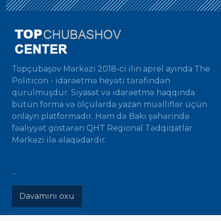
Topçubaşov Mərkəzi 2018-ci ilin aprel ayında The
Politicon - idarəetmə heyəti tərəfindən
qurulmuşdur. Siyasət və idarəetmə haqqında
bütün forma və ölçülərdə yazan müəlliflər üçün
onlayn platformadır. Həm də Bakı şəhərində
fəaliyyət göstərən QHT Regional Tədqiqatlar
Mərkəzi ilə əlaqədardır.
...
Davamını oxu