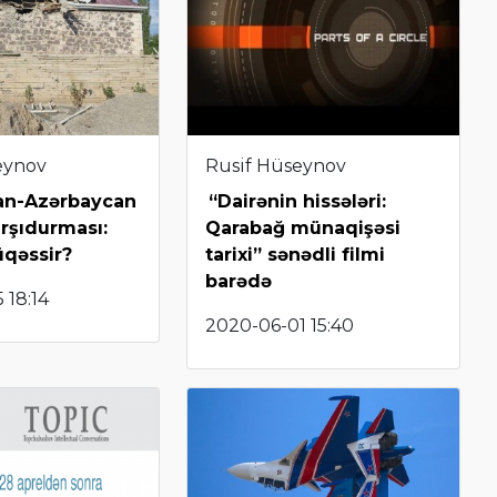
eynov
Rusif Hüseynov
an-Azərbaycan
“Dairənin hissələri:
rşıdurması:
Qarabağ münaqişəsi
qəssir?
tarixi” sənədli filmi
barədə
 18:14
2020-06-01 15:40