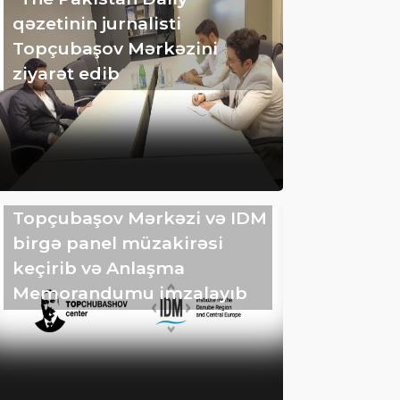
qəzetinin jurnalisti
Topçubaşov Mərkəzini
ziyarət edib
Topçubaşov Mərkəzi və IDM
birgə panel müzakirəsi
keçirib və Anlaşma
Memorandumu imzalayıb