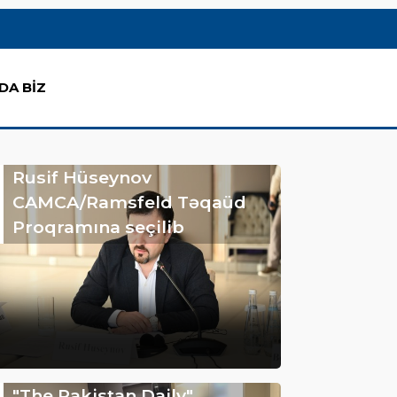
DA BİZ
Rusif Hüseynov
CAMCA/Ramsfeld Təqaüd
Proqramına seçilib
"The Pakistan Daily"