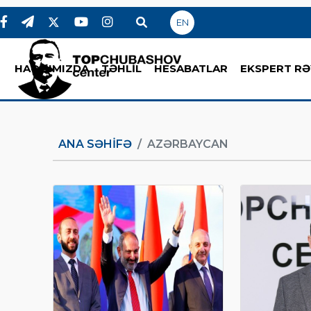
EN
HAQQIMIZDA
TƏHLİL
HESABATLAR
EKSPERT RƏ
ANA SƏHIFƏ
AZƏRBAYCAN