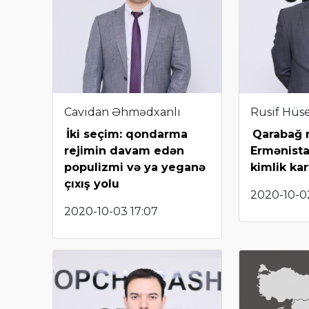
Cavidan Əhmədxanlı
Rusif Hüs
İki seçim: qondarma
Qarabağ 
rejimin davam edən
Ermənista
populizmi və ya yeganə
kimlik kar
çıxış yolu
2020-10-0
2020-10-03 17:07