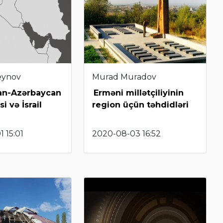
eynov
Murad Muradov
an-Azərbaycan
Erməni millətçiliyinin
 və İsrail
region üçün təhdidləri
 15:01
2020-08-03 16:52