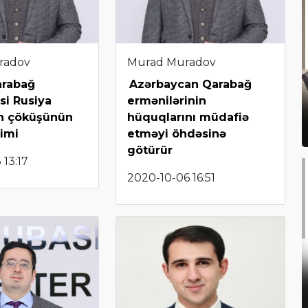
radov
Murad Muradov
arabağ
Azərbaycan Qarabağ
i Rusiya
ermənilərinin
in çöküşünün
hüquqlarını müdafiə
kimi
etməyi öhdəsinə
götürür
 13:17
2020-10-06 16:51