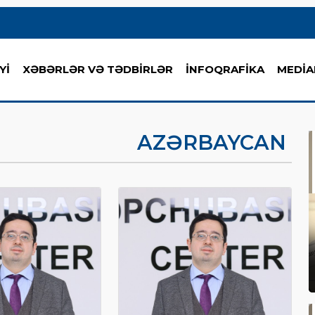
Yİ
XƏBƏRLƏR VƏ TƏDBİRLƏR
İNFOQRAFİKA
MEDİA
AZƏRBAYCAN