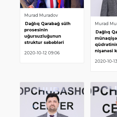
Murad Muradov
Murad Mu
Dağlıq Qarabağ sülh
prosesinin
Dağlıq Q
uğursuzluğunun
münaqişəs
struktur səbəbləri
qüdrətin
nişanəsi 
2020-10-12 09:06
2020-10-13