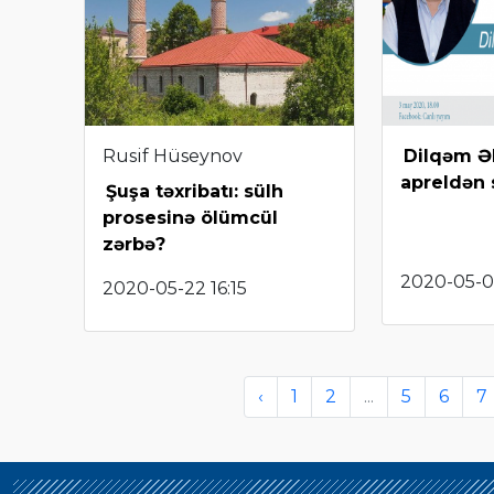
Rusif Hüseynov
Dilqəm Ə
apreldən 
Şuşa təxribatı: sülh
prosesinə ölümcül
zərbə?
2020-05-0
2020-05-22 16:15
‹
1
2
...
5
6
7