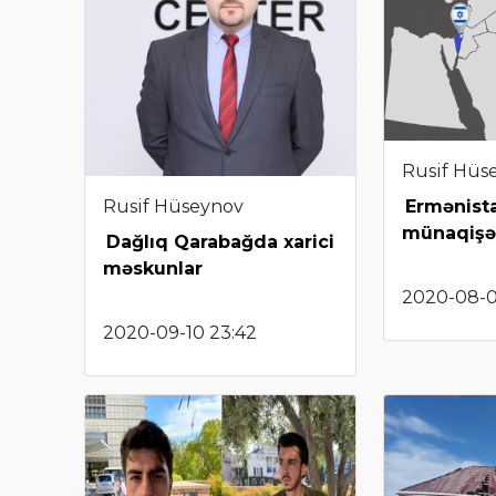
Rusif Hüs
Rusif Hüseynov
Ermənist
münaqişəsi
Dağlıq Qarabağda xarici
məskunlar
2020-08-01
2020-09-10 23:42