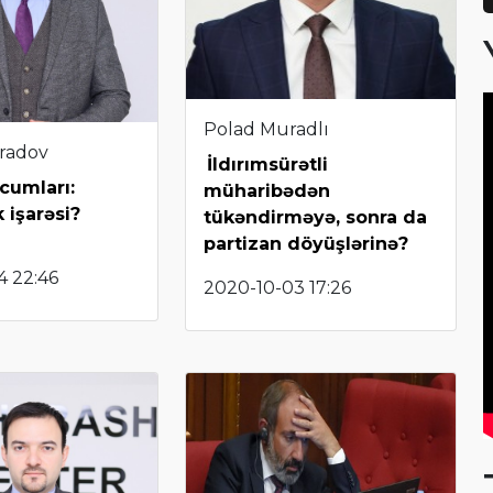
Polad Muradlı
radov
İldırımsürətli
cumları:
müharibədən
 işarəsi?
tükəndirməyə, sonra da
partizan döyüşlərinə?
4 22:46
2020-10-03 17:26