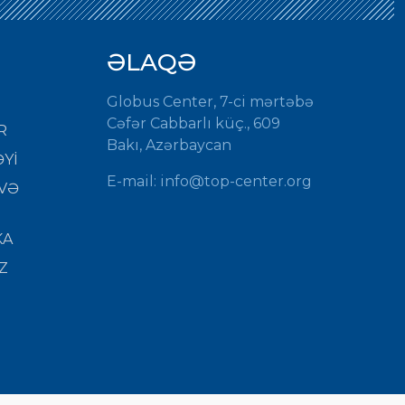
ƏLAQƏ
Globus Center, 7-ci mərtəbə
Cəfər Cabbarlı küç., 609
R
Bakı, Azərbaycan
Yİ
E-mail: info@top-center.org
VƏ
KA
Z