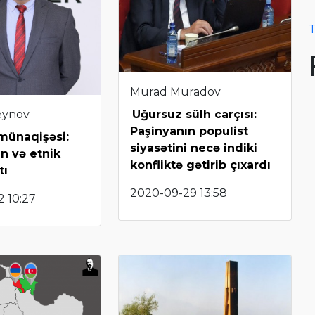
T
Murad Muradov
eynov
Uğursuz sülh carçısı:
Paşinyanın populist
münaqişəsi:
siyasətini necə indiki
n və etnik
konfliktə gətirib çıxardı
tı
2020-09-29 13:58
2 10:27