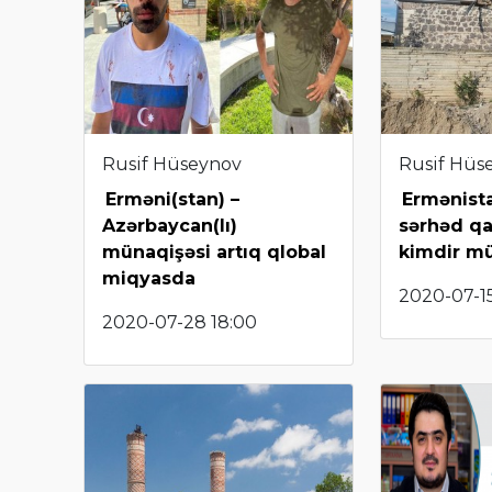
Rusif Hüseynov
Rusif Hüs
Erməni(stan) –
Ermənist
Azərbaycan(lı)
sərhəd qa
münaqişəsi artıq qlobal
kimdir mü
miqyasda
2020-07-15
2020-07-28 18:00