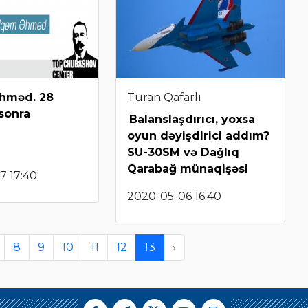
hməd. 28
Turan Qafarlı
sonra
Balanslaşdırıcı, yoxsa
oyun dəyişdirici addım?
SU-30SM və Dağlıq
Qarabağ münaqişəsi
7 17:40
2020-05-06 16:40
8
9
10
11
12
13
›