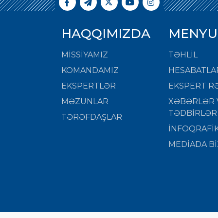
HAQQIMIZDA
MENYU
MISSIYAMIZ
TƏHLİL
KOMANDAMIZ
HESABATLA
EKSPERTLƏR
EKSPERT RƏ
MƏZUNLAR
XƏBƏRLƏR 
TƏDBİRLƏR
TƏRƏFDAŞLAR
İNFOQRAFİ
MEDİADA Bİ