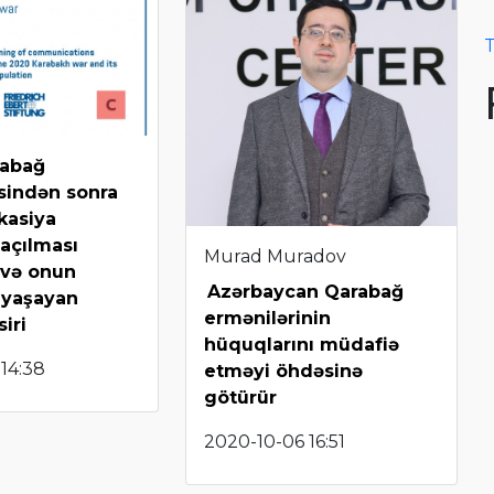
T
rabağ
sindən sonra
asiya
 açılması
Murad Muradov
 və onun
Azərbaycan Qarabağ
 yaşayan
ermənilərinin
siri
hüquqlarını müdafiə
 14:38
etməyi öhdəsinə
götürür
2020-10-06 16:51