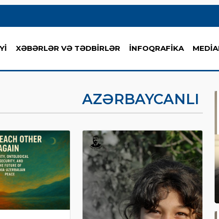
Yİ
XƏBƏRLƏR VƏ TƏDBİRLƏR
İNFOQRAFİKA
MEDİA
AZƏRBAYCANLI