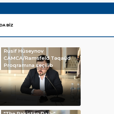
DA BİZ
Rusif Hüseynov
CAMCA/Ramsfeld Təqaüd
Proqramına seçilib
"The Pakistan Daily"