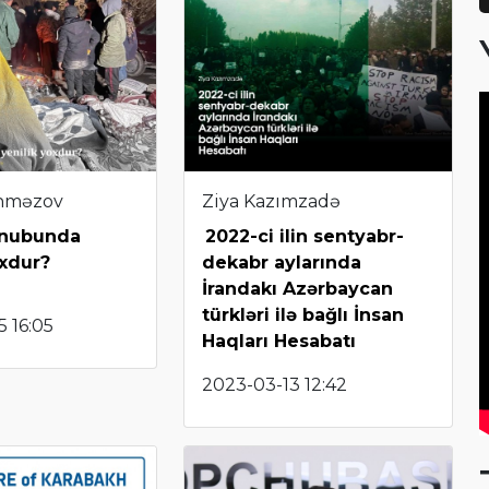
hməzov
Ziya Kazımzadə
ənubunda
2022-ci ilin sentyabr-
oxdur?
dekabr aylarında
İrandakı Azərbaycan
türkləri ilə bağlı İnsan
 16:05
Haqları Hesabatı
2023-03-13 12:42