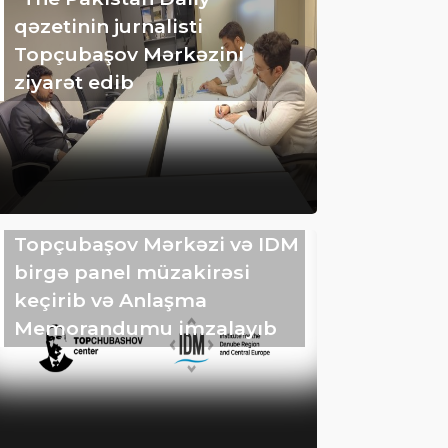
qəzetinin jurnalisti
Topçubaşov Mərkəzini
ziyarət edib
Topçubaşov Mərkəzi və IDM
birgə panel müzakirəsi
keçirib və Anlaşma
Memorandumu imzalayıb