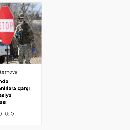
stəmova
nda
nlılara qarşı
asiya
ası
 10:10