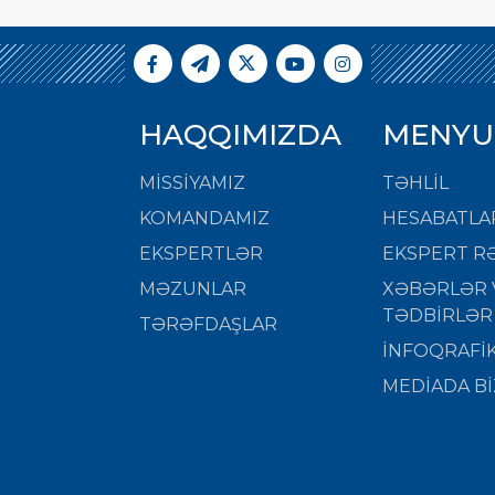
HAQQIMIZDA
MENYU
MISSIYAMIZ
TƏHLİL
KOMANDAMIZ
HESABATLA
EKSPERTLƏR
EKSPERT RƏ
MƏZUNLAR
XƏBƏRLƏR 
TƏDBİRLƏR
TƏRƏFDAŞLAR
İNFOQRAFİ
MEDİADA Bİ