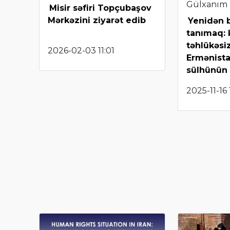
Gülxanım
Misir səfiri Topçubaşov
Mərkəzini ziyarət edib
Yenidən b
tanımaq: k
təhlükəsiz
2026-02-03 11:01
Ermənist
sülhünün
2025-11-16 