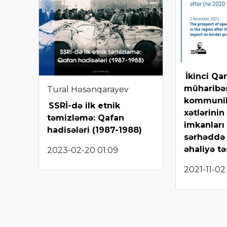
İkinci Qa
müharibə
Tural Həsənqarayev
kommunik
SSRİ-də ilk etnik
xətlərinin
təmizləmə: Qafan
imkanları
hadisələri (1987-1988)
sərhəddə
əhaliyə tə
2023-02-20 01:09
2021-11-02