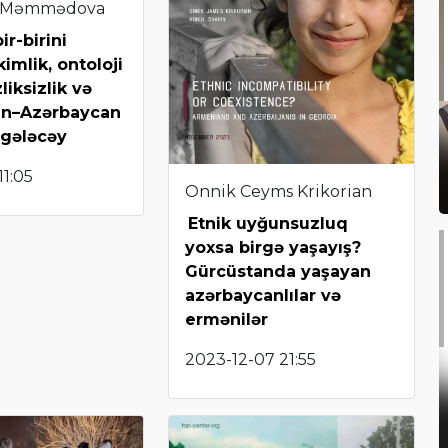
 Məmmədova
ir-birini
imlik, ontoloji
liksizlik və
an–Azərbaycan
 gələcəy
11:05
Onnik Ceyms Krikorian
Etnik uyğunsuzluq
yoxsa birgə yaşayış?
Gürcüstanda yaşayan
azərbaycanlılar və
ermənilər
2023-12-07 21:55