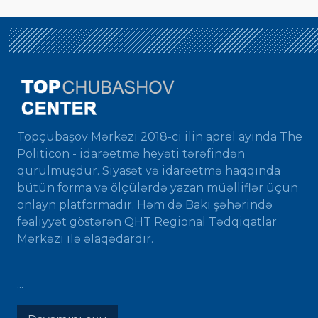
Topçubaşov Mərkəzi 2018-ci ilin aprel ayında The
Politicon - idarəetmə heyəti tərəfindən
qurulmuşdur. Siyasət və idarəetmə haqqında
bütün forma və ölçülərdə yazan müəlliflər üçün
onlayn platformadır. Həm də Bakı şəhərində
fəaliyyət göstərən QHT Regional Tədqiqatlar
Mərkəzi ilə əlaqədardır.
...