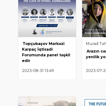
Topçubaşov Mərkəzi
Murad Tə
Karpaç İqtisadi
Arazın c
Forumunda panel təşkil
yenilik y
edir
2023-08-31 13:49
2023-07-25