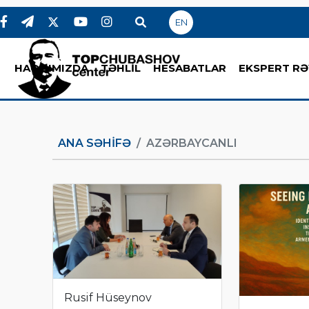
EN
HAQQIMIZDA
TƏHLİL
HESABATLAR
EKSPERT RƏ
ANA SƏHIFƏ
AZƏRBAYCANLI
Rusif Hüseynov