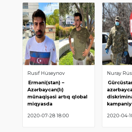
Rusif Hüseynov
Nuray Rü
Erməni(stan) –
Gürcüsta
Azərbaycan(lı)
azərbayca
münaqişəsi artıq qlobal
diskrimin
miqyasda
kampaniy
2020-07-28 18:00
2020-04-10