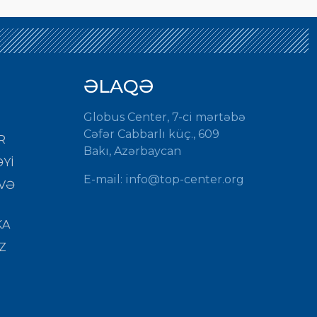
ƏLAQƏ
Globus Center, 7-ci mərtəbə
Cəfər Cabbarlı küç., 609
R
Bakı, Azərbaycan
Yİ
E-mail: info@top-center.org
VƏ
KA
Z