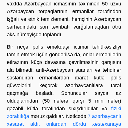
vaxtda Azərbaycan icmasının təxminən 50 üzvü
Azərbaycan torpaqlarının ermənilər tərəfindən
işğalı və etnik təmizləməni, həmçinin Azərbaycan
sərhədindəki son təxribatı vurğulamaqdan ötrü
əks-nümayişdə toplandı.
Bir neçə polis əməkdaşı ictimai təhlükəsizliyi
təmin etmək üçün göndərilsə də, onlar ermənilərin
etirazının küçə davasına çevrilməsinin qarşısını
ala bilmədi: anti-Azərbaycan şüarları və təhqirlər
səsləndirən ermənilərdən ibarət kütlə polis
qüvvələrini keçərək azərbaycanlılara tərəf
qaçmağa başladı. Sonuncular sayca az
olduqlarından (50 nəfərə qarşı 5 min nəfər)
qəzəbli kütlə tərəfindən sıxışdırıldılar və
fiziki
zorakılığa
məruz qaldılar. Nəticədə
7 azərbaycanlı
xəsarət aldı, onlardan dördü xəstəxanaya