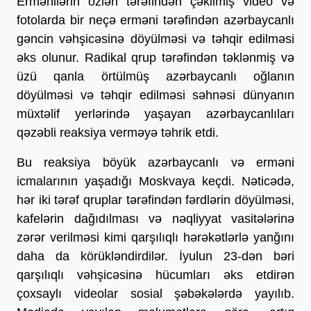
Ermənilərin özləri tərəfindən çəkilmiş video və
fotolarda bir neçə erməni tərəfindən azərbaycanlı
gəncin vəhşicəsinə döyülməsi və təhqir edilməsi
əks olunur. Radikal qrup tərəfindən təklənmiş və
üzü qanla örtülmüş azərbaycanlı oğlanın
döyülməsi və təhqir edilməsi səhnəsi dünyanın
müxtəlif yerlərində yaşayan azərbaycanlıları
qəzəbli reaksiya verməyə təhrik etdi.
Bu reaksiya böyük azərbaycanlı və erməni
icmalarının yaşadığı Moskvaya keçdi. Nəticədə,
hər iki tərəf qruplar tərəfindən fərdlərin döyülməsi,
kafelərin dağıdılması və nəqliyyat vasitələrinə
zərər verilməsi kimi qarşılıqlı hərəkətlərlə yanğını
daha da körükləndirdilər. İyulun 23-dən bəri
qarşılıqlı vəhşicəsinə hücumları əks etdirən
çoxsaylı videolar sosial şəbəkələrdə yayılıb.