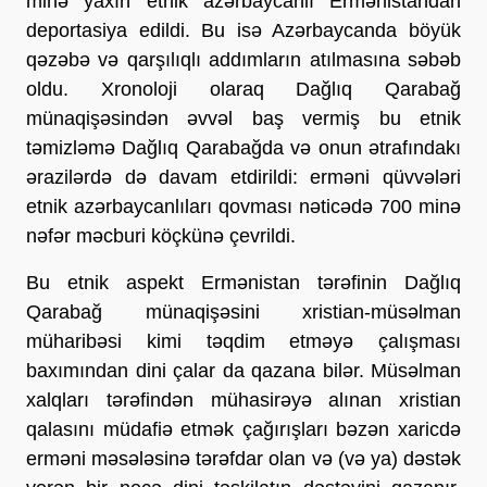
minə yaxın etnik azərbaycanlı Ermənistandan
deportasiya edildi. Bu isə Azərbaycanda böyük
qəzəbə və qarşılıqlı addımların atılmasına səbəb
oldu. Xronoloji olaraq Dağlıq Qarabağ
münaqişəsindən əvvəl baş vermiş bu etnik
təmizləmə Dağlıq Qarabağda və onun ətrafındakı
ərazilərdə də davam etdirildi: erməni qüvvələri
etnik azərbaycanlıları qovması nəticədə 700 minə
nəfər məcburi köçkünə çevrildi.
Bu etnik aspekt Ermənistan tərəfinin Dağlıq
Qarabağ münaqişəsini xristian-müsəlman
müharibəsi kimi təqdim etməyə çalışması
baxımından dini çalar da qazana bilər. Müsəlman
xalqları tərəfindən mühasirəyə alınan xristian
qalasını müdafiə etmək çağırışları bəzən xaricdə
erməni məsələsinə tərəfdar olan və (və ya) dəstək