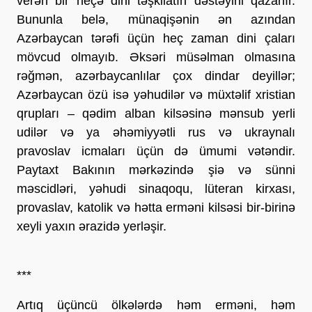
verən bir neçə dini təşkilatın dəstəyini qazanır.
Bununla belə, münaqişənin ən azından
Azərbaycan tərəfi üçün heç zaman dini çaları
mövcud olmayıb. Əksəri müsəlman olmasına
rəğmən, azərbaycanlılar çox dindar deyillər;
Azərbaycan özü isə yəhudilər və müxtəlif xristian
qrupları – qədim alban kilsəsinə mənsub yerli
udilər və ya əhəmiyyətli rus və ukraynalı
pravoslav icmaları üçün də ümumi vətəndir.
Paytaxt Bakının mərkəzində şiə və sünni
məscidləri, yəhudi sinaqoqu, lüteran kirxası,
provaslav, katolik və hətta erməni kilsəsi bir-birinə
xeyli yaxın ərazidə yerləşir.
***
Artıq üçüncü ölkələrdə həm erməni, həm