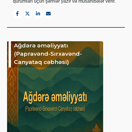
qurumları üçün şərhlər yazır və müsahibələr verir.
Ağdərə əməliyyatı
(Papravənd-Sırxavənd-
Canyataq cəbhəsi)