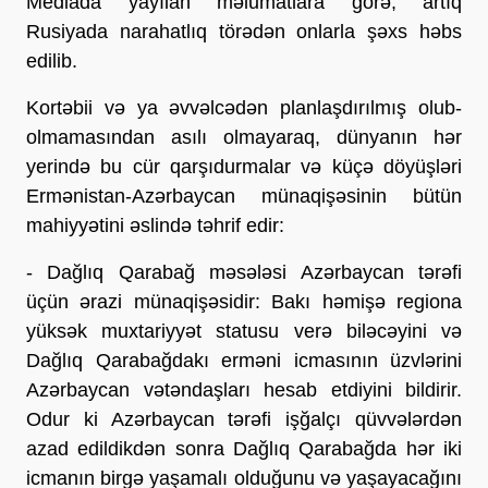
Mediada yayılan məlumatlara görə, artıq
Rusiyada narahatlıq törədən onlarla şəxs həbs
edilib.
Kortəbii və ya əvvəlcədən planlaşdırılmış olub-
olmamasından asılı olmayaraq, dünyanın hər
yerində bu cür qarşıdurmalar və küçə döyüşləri
Ermənistan-Azərbaycan münaqişəsinin bütün
mahiyyətini əslində təhrif edir:
- Dağlıq Qarabağ məsələsi Azərbaycan tərəfi
üçün ərazi münaqişəsidir: Bakı həmişə regiona
yüksək muxtariyyət statusu verə biləcəyini və
Dağlıq Qarabağdakı erməni icmasının üzvlərini
Azərbaycan vətəndaşları hesab etdiyini bildirir.
Odur ki Azərbaycan tərəfi işğalçı qüvvələrdən
azad edildikdən sonra Dağlıq Qarabağda hər iki
icmanın birgə yaşamalı olduğunu və yaşayacağını