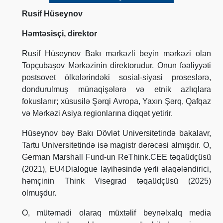
Rusif Hüseynov
Həmtəsisçi, direktor
Rusif Hüseynov Bakı mərkəzli beyin mərkəzi olan
Topçubaşov Mərkəzinin direktorudur. Onun fəaliyyəti
postsovet ölkələrindəki sosial-siyasi proseslərə,
dondurulmuş münaqişələrə və etnik azlıqlara
fokuslanır; xüsusilə Şərqi Avropa, Yaxın Şərq, Qafqaz
və Mərkəzi Asiya regionlarına diqqət yetirir.
Hüseynov bəy Bakı Dövlət Universitetində bakalavr,
Tartu Universitetində isə magistr dərəcəsi almışdır. O,
German Marshall Fund-un ReThink.CEE təqaüdçüsü
(2021), EU4Dialogue layihəsində yerli əlaqələndirici,
həmçinin Think Visegrad təqaüdçüsü (2025)
olmuşdur.
O, mütəmadi olaraq müxtəlif beynəlxalq media