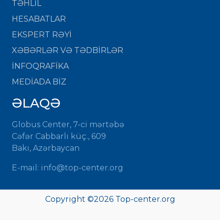
TƏHLİL
HESABATLAR
EKSPERT RƏYİ
XƏBƏRLƏR VƏ TƏDBİRLƏR
İNFOQRAFİKA
MEDİADA BİZ
ƏLAQƏ
Globus Center, 7-ci mərtəbə
Cəfər Cabbarlı küç., 609
Bakı, Azərbaycan
E-mail: info@top-center.org
Copyright ©
2026 Top-center.org