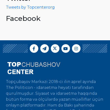
Tweets by Topcenterorg
Facebook
Topçubaşov Mərkəzi 2018-ci ilin aprel ayında
The Politicon - idarəetmə heyəti tərəfindən
qurulmuşdur. Siyasət və idarəetmə haqqında
bütün forma və ölçülərdə yazan müəlliflər üçün
onlayn platformadır. Həm də Bakı şəhərində