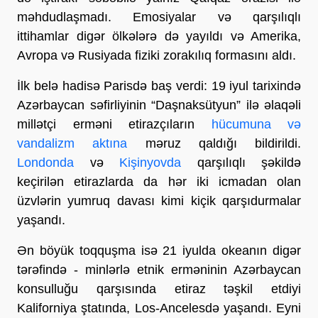
məhdudlaşmadı. Emosiyalar və qarşılıqlı
ittihamlar digər ölkələrə də yayıldı və Amerika,
Avropa və Rusiyada fiziki zorakılıq formasını aldı.
İlk belə hadisə Parisdə baş verdi: 19 iyul tarixində
Azərbaycan səfirliyinin “Daşnaksütyun” ilə əlaqəli
millətçi erməni etirazçıların
hücumuna və
vandalizm aktına
məruz qaldığı bildirildi.
Londonda
və
Kişinyovda
qarşılıqlı şəkildə
keçirilən etirazlarda da hər iki icmadan olan
üzvlərin yumruq davası kimi kiçik qarşıdurmalar
yaşandı.
Ən böyük toqquşma isə 21 iyulda okeanın digər
tərəfində - minlərlə etnik erməninin Azərbaycan
konsulluğu qarşısında etiraz təşkil etdiyi
Kaliforniya ştatında, Los-Ancelesdə yaşandı. Eyni