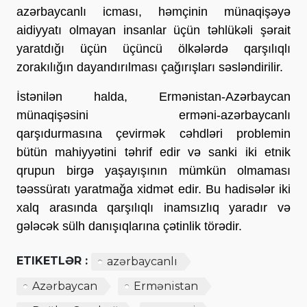
azərbaycanlı icması, həmçinin münaqişəyə
aidiyyatı olmayan insanlar üçün təhlükəli şərait
yaratdığı üçün üçüncü ölkələrdə qarşılıqlı
zorakılığın dayandırılması çağırışları səsləndirilir.
İstənilən halda, Ermənistan-Azərbaycan
münaqişəsini erməni-azərbaycanlı
qarşıdurmasına çevirmək cəhdləri problemin
bütün mahiyyətini təhrif edir və sanki iki etnik
qrupun birgə yaşayışının mümkün olmaması
təəssüratı yaratmağa xidmət edir. Bu hadisələr iki
xalq arasında qarşılıqlı inamsızlıq yaradır və
gələcək sülh danışıqlarına çətinlik törədir.
ETIKETLƏR :
azərbaycanlı
Azərbaycan
Ermənistan