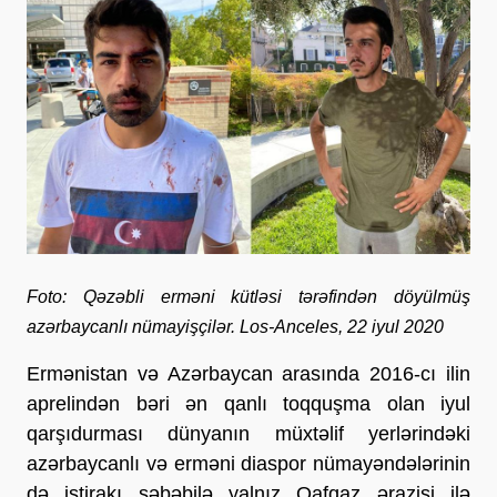
Foto: Qəzəbli erməni kütləsi tərəfindən döyülmüş
azərbaycanlı nümayişçilər. Los-Anceles, 22 iyul 2020
Ermənistan və Azərbaycan arasında 2016-cı ilin
aprelindən bəri ən qanlı toqquşma olan iyul
qarşıdurması dünyanın müxtəlif yerlərindəki
azərbaycanlı və erməni diaspor nümayəndələrinin
də iştirakı səbəbilə yalnız Qafqaz ərazisi ilə