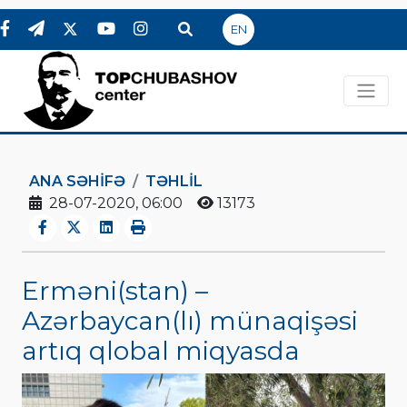
EN
ANA SƏHIFƏ
TƏHLİL
28-07-2020, 06:00
13173
Erməni(stan) –
Azərbaycan(lı) münaqişəsi
artıq qlobal miqyasda