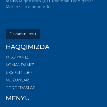
fəaliyyət göstərən QHT Regional Tədqiqatlar
Mərkəzi ilə əlaqədardır.
...
Davamını oxu
HAQQIMIZDA
MISSIYAMIZ
KOMANDAMIZ
EKSPERTLƏR
MƏZUNLAR
TƏRƏFDAŞLAR
MENYU