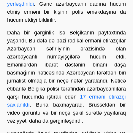
yerləşdirildi
. Gənc azərbaycanlı qadına hücum
etmiş erməni bir kişinin polis əməkdaşına da
hücum etdiyi bildirilir.
Daha bir gərginlik isə Belçikanın paytaxtında
yaşandı. Bu dəfə də bəzi radikal erməni etirazçılar
Azərbaycan səfirliyinin ərazisində olan
azərbaycanlı nümayişçilərə hücum etdi.
Emənilərdən ibarət dəstənin binanı daşa
basmağının nəticəsində Azərbaycan tərəfdən biri
jurnalist olmaqla bir neçə nəfər yaralandı. Nəticə
etibarilə Belçika polisi tərəfindən azərbaycanlılara
qarşi hücumda iştirak edən
17 erməni etirazçı
saxlanıldı
. Buna baxmayaraq, Brüsseldən bir
video görüntü və bir neçə şəkil sürətlə yayılaraq
vəziyyəti daha da gərginləşdirdi.