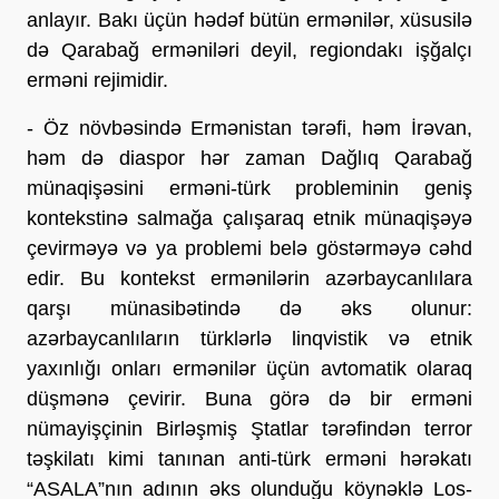
anlayır. Bakı üçün hədəf bütün ermənilər, xüsusilə
də Qarabağ erməniləri deyil, regiondakı işğalçı
erməni rejimidir.
- Öz növbəsində Ermənistan tərəfi, həm İrəvan,
həm də diaspor hər zaman Dağlıq Qarabağ
münaqişəsini erməni-türk probleminin geniş
kontekstinə salmağa çalışaraq etnik münaqişəyə
çevirməyə və ya problemi belə göstərməyə cəhd
edir. Bu kontekst ermənilərin azərbaycanlılara
qarşı münasibətində də əks olunur:
azərbaycanlıların türklərlə linqvistik və etnik
yaxınlığı onları ermənilər üçün avtomatik olaraq
düşmənə çevirir. Buna görə də bir erməni
nümayişçinin Birləşmiş Ştatlar tərəfindən terror
təşkilatı kimi tanınan anti-türk erməni hərəkatı
“ASALA”nın adının əks olunduğu köynəklə Los-