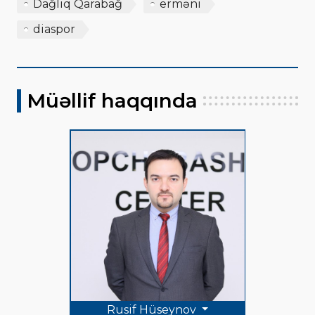
Dağlıq Qarabağ
erməni
diaspor
Müəllif haqqında
Rusif Hüseynov