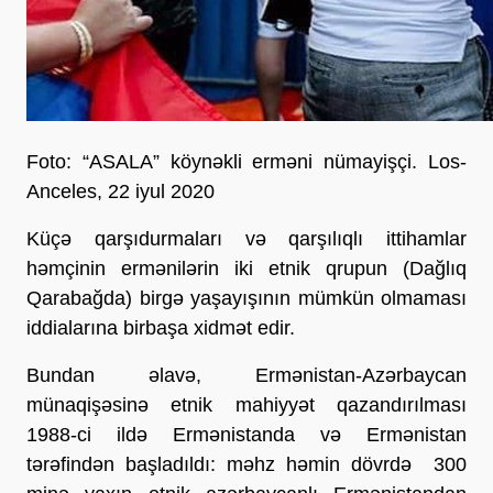
Foto: “ASALA” köynəkli erməni nümayişçi. Los-
Anceles, 22 iyul 2020
Küçə qarşıdurmaları və qarşılıqlı ittihamlar
həmçinin ermənilərin iki etnik qrupun (Dağlıq
Qarabağda) birgə yaşayışının mümkün olmaması
iddialarına birbaşa xidmət edir.
Bundan əlavə, Ermənistan-Azərbaycan
münaqişəsinə etnik mahiyyət qazandırılması
1988-ci ildə Ermənistanda və Ermənistan
tərəfindən başladıldı: məhz həmin dövrdə 300