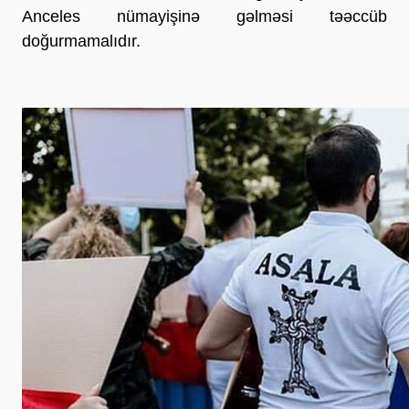
Anceles nümayişinə gəlməsi təəccüb
doğurmamalıdır.