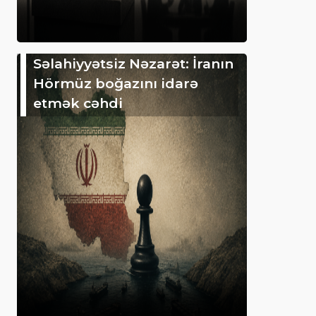
Səlahiyyətsiz Nəzarət: İranın
Hörmüz boğazını idarə
etmək cəhdi