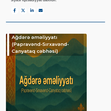
Ağdərə əməliyyatı
(Papravənd-Sırxavənd-
Canyataq cəbhəsi)