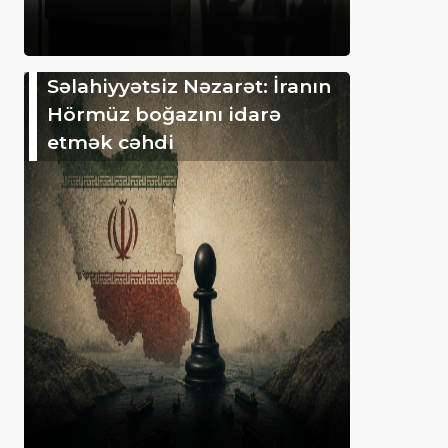
Səlahiyyətsiz Nəzarət: İranın
Hörmüz boğazını idarə
etmək cəhdi