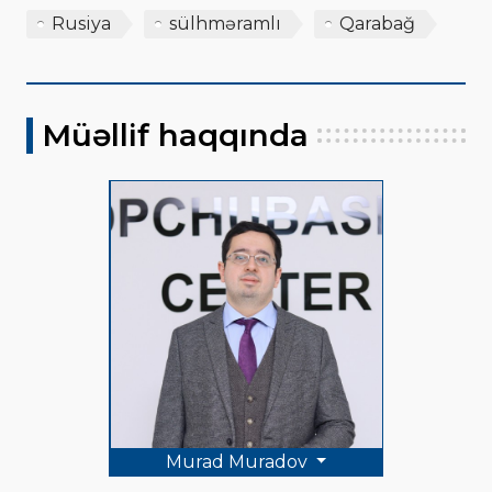
Rusiya
sülhməramlı
Qarabağ
Müəllif haqqında
Murad Muradov