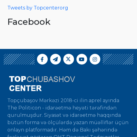
Tweets by Topcenterorg
Facebook
Topçubaşov Mərkəzi 2018-ci ilin aprel ayında
The Politicon - idarəetmə heyəti tərəfindən
qurulmuşdur. Siyasət və idarəetmə haqqında
bütün forma və ölçülərdə yazan müəlliflər üçün
onlayn platformadır. Həm də Bakı şəhərində