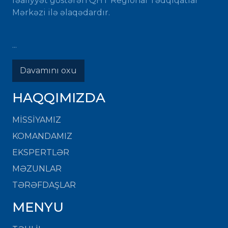
fəaliyyət göstərən QHT Regional Tədqiqatlar
Mərkəzi ilə əlaqədardır.
...
Davamını oxu
HAQQIMIZDA
MISSIYAMIZ
KOMANDAMIZ
EKSPERTLƏR
MƏZUNLAR
TƏRƏFDAŞLAR
MENYU