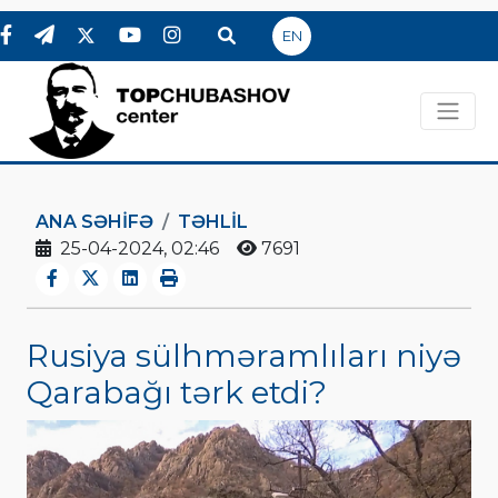
EN
ANA SƏHIFƏ
TƏHLİL
25-04-2024, 02:46
7691
Rusiya sülhməramlıları niyə
Qarabağı tərk etdi?