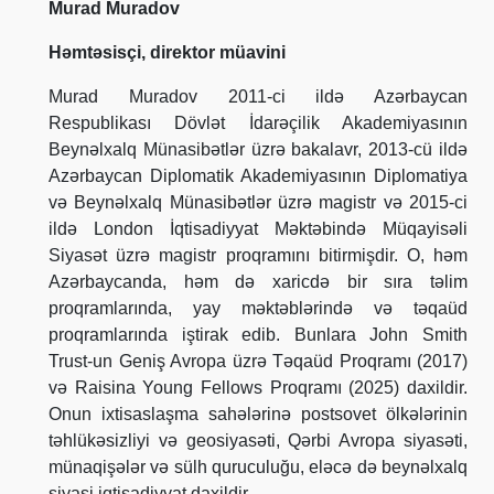
Murad Muradov
Həmtəsisçi, direktor müavini
Murad Muradov 2011-ci ildə Azərbaycan
Respublikası Dövlət İdarəçilik Akademiyasının
Beynəlxalq Münasibətlər üzrə bakalavr, 2013-cü ildə
Azərbaycan Diplomatik Akademiyasının Diplomatiya
və Beynəlxalq Münasibətlər üzrə magistr və 2015-ci
ildə London İqtisadiyyat Məktəbində Müqayisəli
Siyasət üzrə magistr proqramını bitirmişdir. O, həm
Azərbaycanda, həm də xaricdə bir sıra təlim
proqramlarında, yay məktəblərində və təqaüd
proqramlarında iştirak edib. Bunlara John Smith
Trust-un Geniş Avropa üzrə Təqaüd Proqramı (2017)
və Raisina Young Fellows Proqramı (2025) daxildir.
Onun ixtisaslaşma sahələrinə postsovet ölkələrinin
təhlükəsizliyi və geosiyasəti, Qərbi Avropa siyasəti,
münaqişələr və sülh quruculuğu, eləcə də beynəlxalq
siyasi iqtisadiyyat daxildir.