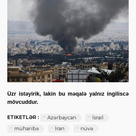
Üzr istəyirik, lakin bu məqalə yalnız ingiliscə
mövcuddur.
ETIKETLƏR :
Azərbaycan
İsrail
müharibə
İran
nüvə