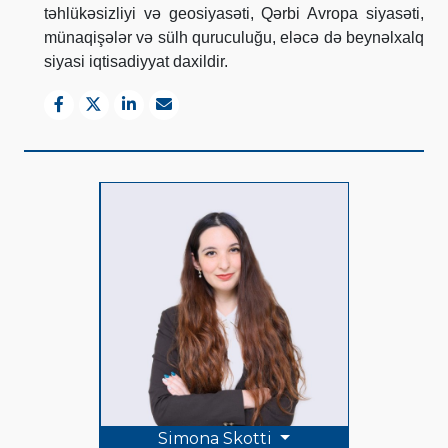
təhlükəsizliyi və geosiyasəti, Qərbi Avropa siyasəti,
münaqişələr və sülh quruculuğu, eləcə də beynəlxalq
siyasi iqtisadiyyat daxildir.
Simona Skotti