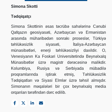
Simona Skotti
Tədqiqatçı
Simona Skottinin əsas təcrübə sahələrinə Cənubi
Qafqazın geosiyasəti, Azərbaycan və Ermənistan
arasında müharibədən sonrakı proseslər, Türkiyə
təhlükəsizlik siyasəti, İtaliya-Azərbaycan
münasibətləri, enerji təhlükəsizliyi daxildir. O,
Venesiyanın Ka Foskari Universitetində Beynəlxalq
Münasibətlər üzrə magistr dərəcəsinə malikdir.
Kolumbiya, Rusiya və Serbiyada mübadilə
proqramlarında iştirak etmiş, Təhlükəsizlik
Tədqiqatları və Siyasi Elmlər üzrə təhsil almışdır.
Simonanın məqalələri bir çox beynəlxalq media
orqanları tərəfindən dərc edilib.