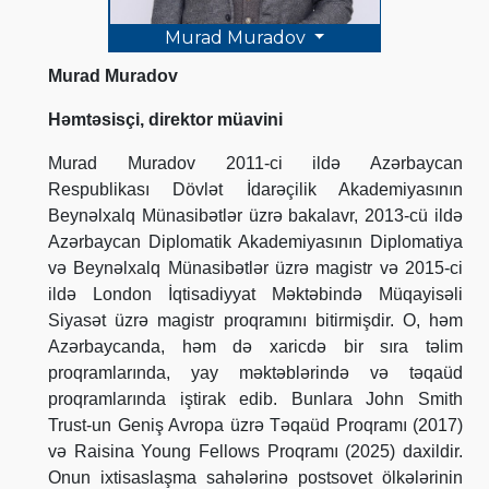
Murad Muradov
Murad Muradov
Həmtəsisçi, direktor müavini
Murad Muradov 2011-ci ildə Azərbaycan
Respublikası Dövlət İdarəçilik Akademiyasının
Beynəlxalq Münasibətlər üzrə bakalavr, 2013-cü ildə
Azərbaycan Diplomatik Akademiyasının Diplomatiya
və Beynəlxalq Münasibətlər üzrə magistr və 2015-ci
ildə London İqtisadiyyat Məktəbində Müqayisəli
Siyasət üzrə magistr proqramını bitirmişdir. O, həm
Azərbaycanda, həm də xaricdə bir sıra təlim
proqramlarında, yay məktəblərində və təqaüd
proqramlarında iştirak edib. Bunlara John Smith
Trust-un Geniş Avropa üzrə Təqaüd Proqramı (2017)
və Raisina Young Fellows Proqramı (2025) daxildir.
Onun ixtisaslaşma sahələrinə postsovet ölkələrinin