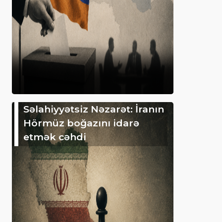
Səlahiyyətsiz Nəzarət: İranın
Hörmüz boğazını idarə
etmək cəhdi