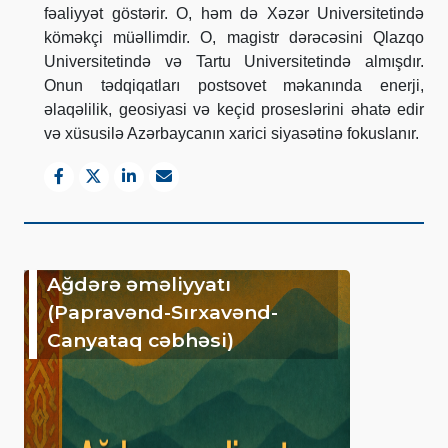
fəaliyyət göstərir.
O, həm də Xəzər Universitetində
köməkçi müəllimdir. O, magistr dərəcəsini Qlazqo
Universitetində və Tartu Universitetində almışdır.
Onun tədqiqatları postsovet məkanında enerji,
əlaqəlilik, geosiyasi və keçid proseslərini əhatə edir
və xüsusilə Azərbaycanın xarici siyasətinə fokuslanır.
Ağdərə əməliyyatı
(Papravənd-Sırxavənd-
Canyataq cəbhəsi)