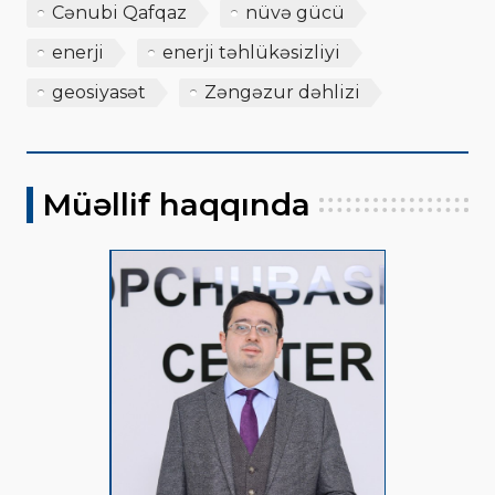
Cənubi Qafqaz
nüvə gücü
enerji
enerji təhlükəsizliyi
geosiyasət
Zəngəzur dəhlizi
Müəllif haqqında