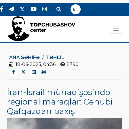
EN
ANA SƏHIFƏ
TƏHLİL
18-06-2025, 04:36
8790
İran-İsrail münaqişəsində
regional maraqlar: Cənubi
Qafqazdan baxış