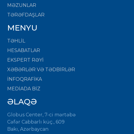
MƏZUNLAR
TƏRƏFDAŞLAR
MENYU
TƏHLİL
HESABATLAR
EKSPERT RƏYİ
XƏBƏRLƏR VƏ TƏDBİRLƏR
İNFOQRAFİKA
MEDİADA BİZ
ƏLAQƏ
Globus Center, 7-ci mərtəbə
Cəfər Cabbarlı küç., 609
Bakı, Azərbaycan