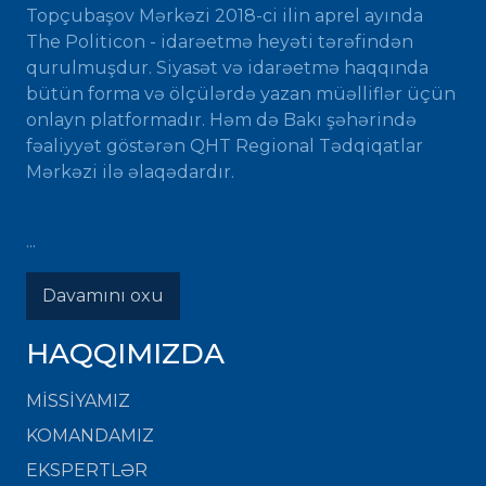
Topçubaşov Mərkəzi 2018-ci ilin aprel ayında
The Politicon - idarəetmə heyəti tərəfindən
qurulmuşdur. Siyasət və idarəetmə haqqında
bütün forma və ölçülərdə yazan müəlliflər üçün
onlayn platformadır. Həm də Bakı şəhərində
fəaliyyət göstərən QHT Regional Tədqiqatlar
Mərkəzi ilə əlaqədardır.
...
Davamını oxu
HAQQIMIZDA
MISSIYAMIZ
KOMANDAMIZ
EKSPERTLƏR