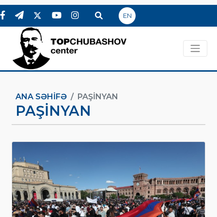
EN
ANA SƏHIFƏ
PAŞINYAN
PAŞINYAN