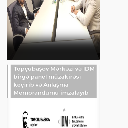
Topçubaşov Mərkəzi və IDM
birgə panel müzakirəsi
keçirib və Anlaşma
Memorandumu imzalayıb