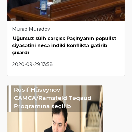
Murad Muradov
Uğursuz sülh carçısı: Paşinyanın populist
siyasətini necə indiki konfliktə gətirib
çıxardı
2020-09-29 13:58
Rusif Hüseynov
CAMCA/Ramsfeld Təqaüd
Proqramına seçilib