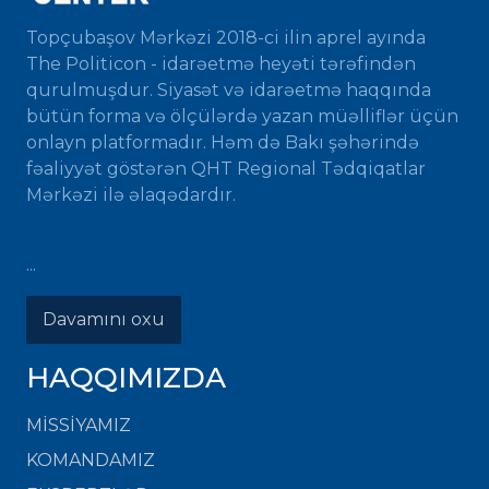
Topçubaşov Mərkəzi 2018-ci ilin aprel ayında
The Politicon - idarəetmə heyəti tərəfindən
qurulmuşdur. Siyasət və idarəetmə haqqında
bütün forma və ölçülərdə yazan müəlliflər üçün
onlayn platformadır. Həm də Bakı şəhərində
fəaliyyət göstərən QHT Regional Tədqiqatlar
Mərkəzi ilə əlaqədardır.
...
Davamını oxu
HAQQIMIZDA
MISSIYAMIZ
KOMANDAMIZ