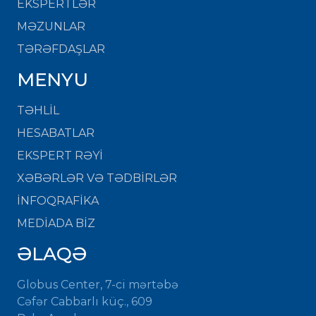
EKSPERTLƏR
MƏZUNLAR
TƏRƏFDAŞLAR
MENYU
TƏHLİL
HESABATLAR
EKSPERT RƏYİ
XƏBƏRLƏR VƏ TƏDBİRLƏR
İNFOQRAFİKA
MEDİADA BİZ
ƏLAQƏ
Globus Center, 7-ci mərtəbə
Cəfər Cabbarlı küç., 609