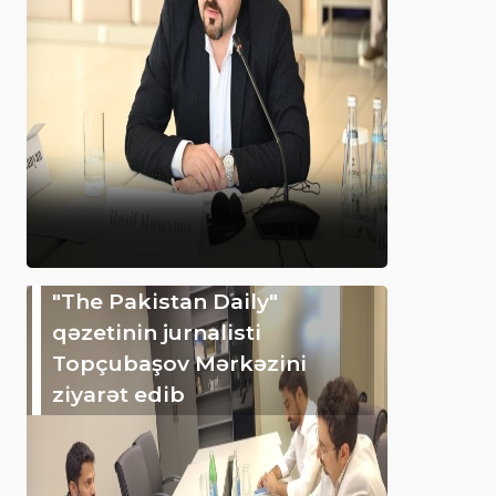
"The Pakistan Daily"
qəzetinin jurnalisti
Topçubaşov Mərkəzini
ziyarət edib