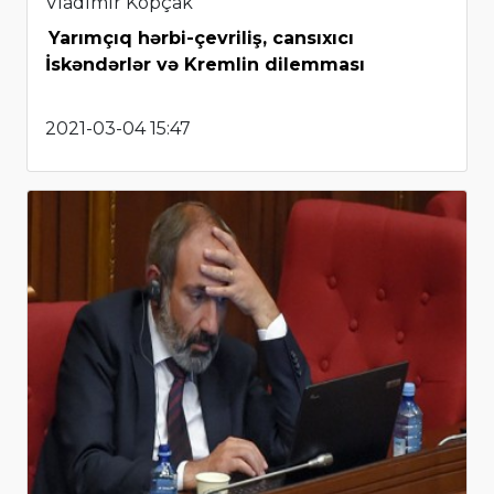
Vladimir Kopçak
Yarımçıq hərbi-çevriliş, cansıxıcı
İskəndərlər və Kremlin dilemması
2021-03-04 15:47