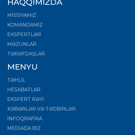
HAQQIMIZDA
MISSIYAMIZ
KOMANDAMIZ
EKSPERTLƏR
MƏZUNLAR
TƏRƏFDAŞLAR
MENYU
TƏHLİL
HESABATLAR
EKSPERT RƏYİ
XƏBƏRLƏR VƏ TƏDBİRLƏR
İNFOQRAFİKA
MEDİADA BİZ