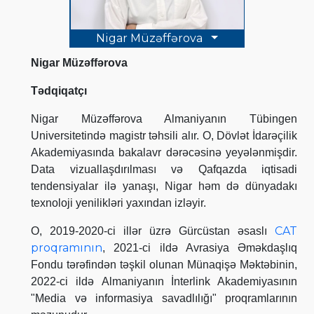
Nigar Müzəffərova
Nigar Müzəffərova
Tədqiqatçı
Nigar Müzəffərova Almaniyanın Tübingen
Universitetində magistr təhsili alır. O, Dövlət İdarəçilik
Akademiyasında bakalavr dərəcəsinə yeyələnmişdir.
Data vizuallaşdırılması və Qafqazda iqtisadi
tendensiyalar ilə yanaşı, Nigar həm də dünyadakı
texnoloji yenilikləri yaxından izləyir.
CAT
O, 2019-2020-ci illər üzrə Gürcüstan əsaslı
proqramının
, 2021-ci ildə Avrasiya Əməkdaşlıq
Fondu tərəfindən təşkil olunan Münaqişə Məktəbinin,
2022-ci ildə Almaniyanın İnterlink Akademiyasının
"Media və informasiya savadlılığı" proqramlarının