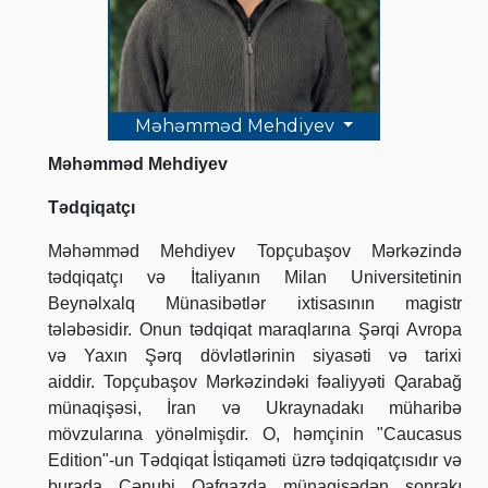
Məhəmməd Mehdiyev
Məhəmməd Mehdiyev
Tədqiqatçı
Məhəmməd Mehdiyev Topçubaşov Mərkəzində
tədqiqatçı və İtaliyanın Milan Universitetinin
Beynəlxalq Münasibətlər ixtisasının magistr
tələbəsidir. Onun tədqiqat maraqlarına Şərqi Avropa
və Yaxın Şərq dövlətlərinin siyasəti və tarixi
aiddir. Topçubaşov Mərkəzindəki fəaliyyəti Qarabağ
münaqişəsi, İran və Ukraynadakı müharibə
mövzularına yönəlmişdir. O, həmçinin "Caucasus
Edition"-un Tədqiqat İstiqaməti üzrə tədqiqatçısıdır və
burada Cənubi Qafqazda münaqişədən sonrakı