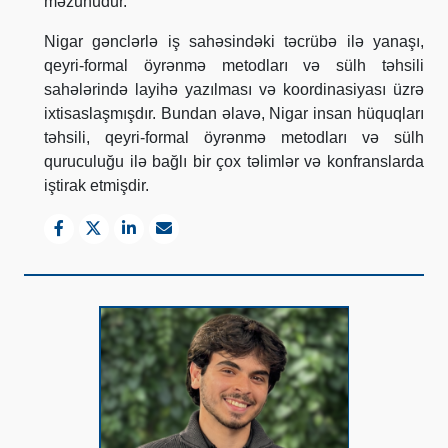
məzunudur.
Nigar gənclərlə iş sahəsindəki təcrübə ilə yanaşı,
qeyri-formal öyrənmə metodları və sülh təhsili
sahələrində layihə yazılması və koordinasiyası üzrə
ixtisaslaşmışdır. Bundan əlavə, Nigar insan hüquqları
təhsili, qeyri-formal öyrənmə metodları və sülh
quruculuğu ilə bağlı bir çox təlimlər və konfranslarda
iştirak etmişdir.