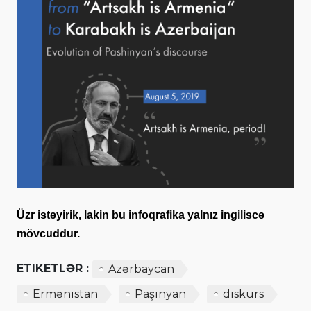
Üzr istəyirik, lakin bu infoqrafika yalnız ingiliscə
mövcuddur.
ETIKETLƏR :
Azərbaycan
Ermənistan
Paşinyan
diskurs