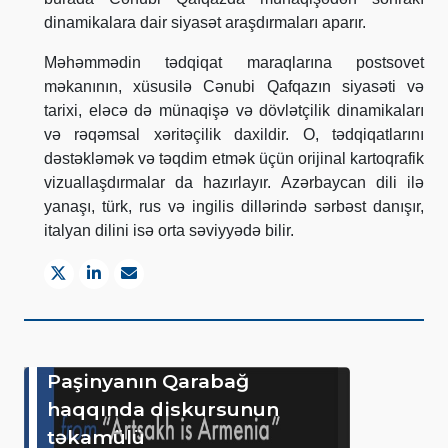
dinamikalara dair siyasət araşdırmaları aparır.
Məhəmmədin tədqiqat maraqlarına postsovet
məkanının, xüsusilə Cənubi Qafqazın siyasəti və
tarixi, eləcə də münaqişə və dövlətçilik dinamikaları
və rəqəmsal xəritəçilik daxildir. O, tədqiqatlarını
dəstəkləmək və təqdim etmək üçün orijinal kartoqrafik
vizuallaşdırmalar da hazırlayır. Azərbaycan dili ilə
yanaşı, türk, rus və ingilis dillərində sərbəst danışır,
italyan dilini isə orta səviyyədə bilir.
Paşinyanın Qarabağ
haqqında diskursunun
təkamülü