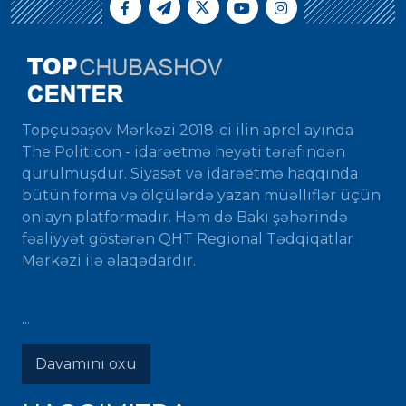
Topçubaşov Mərkəzi 2018-ci ilin aprel ayında
The Politicon - idarəetmə heyəti tərəfindən
qurulmuşdur. Siyasət və idarəetmə haqqında
bütün forma və ölçülərdə yazan müəlliflər üçün
onlayn platformadır. Həm də Bakı şəhərində
fəaliyyət göstərən QHT Regional Tədqiqatlar
Mərkəzi ilə əlaqədardır.
...
Davamını oxu