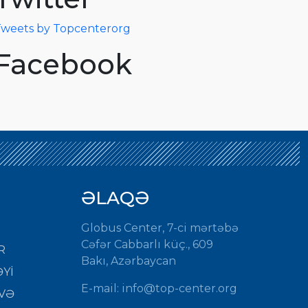
weets by Topcenterorg
Facebook
ƏLAQƏ
Globus Center, 7-ci mərtəbə
Cəfər Cabbarlı küç., 609
R
Bakı, Azərbaycan
Yİ
E-mail: info@top-center.org
VƏ