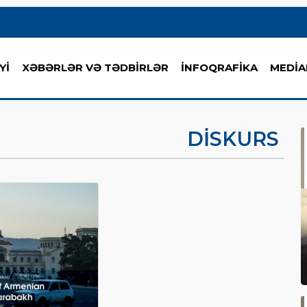
Yİ
XƏBƏRLƏR VƏ TƏDBİRLƏR
İNFOQRAFİKA
MEDİA
DISKURS