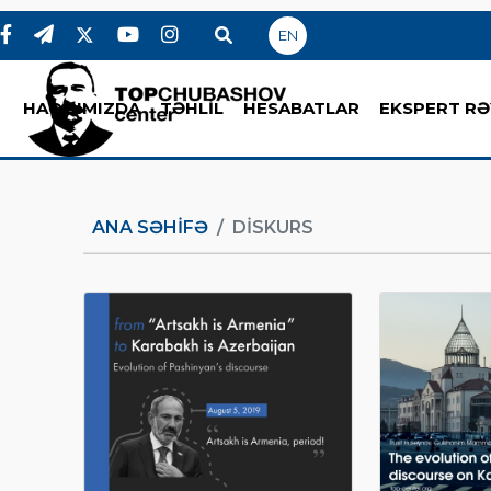
EN
HAQQIMIZDA
TƏHLİL
HESABATLAR
EKSPERT RƏ
ANA SƏHIFƏ
DISKURS