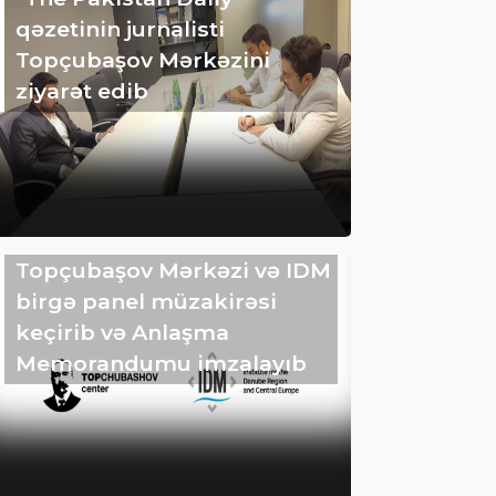
qəzetinin jurnalisti
Topçubaşov Mərkəzini
ziyarət edib
Topçubaşov Mərkəzi və IDM
birgə panel müzakirəsi
keçirib və Anlaşma
Memorandumu imzalayıb