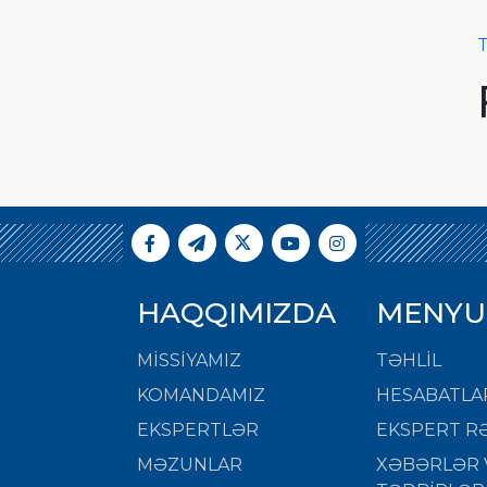
T
HAQQIMIZDA
MENYU
MISSIYAMIZ
TƏHLİL
KOMANDAMIZ
HESABATLA
EKSPERTLƏR
EKSPERT RƏ
MƏZUNLAR
XƏBƏRLƏR 