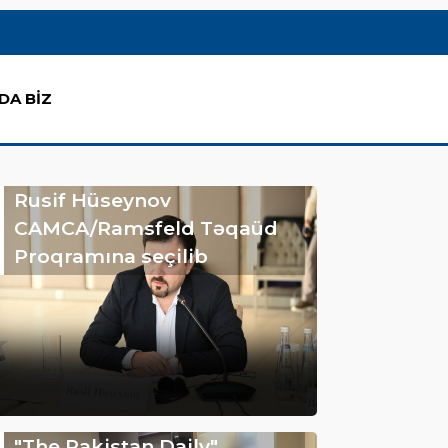
DA BİZ
Rusif Hüseynov
CAMCA/Ramsfeld Təqaüd
Proqramına seçilib
"The Pakistan Daily"