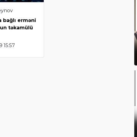
eynov
a bağlı erməni
nun təkamülü
 15:57