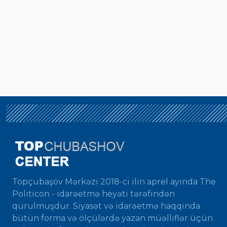
Topçubaşov Mərkəzi 2018-ci ilin aprel ayında The
Politicon - idarəetmə heyəti tərəfindən
qurulmuşdur. Siyasət və idarəetmə haqqında
bütün forma və ölçülərdə yazan müəlliflər üçün