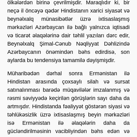
ölkələrdən birinə çevrilmişdir. Maraqlıdır ki, bir
neçə il öncəyə qədər Hindistanın xarici siyasət və
beynəlxalq münasibətlər üzrə ixtisaslaşmış
mərkəzləri Azərbaycan ilə bağlı yalnızca iqtisadi
və ticarət əlaqələrinə dair təhlil yazıları dərc edir,
Beynəlxalq Şimal-Cənub Nəqliyyat Dəhlizində
Azərbaycanın önəmindən bəhs edirdisə, son
aylarda bu tendensiya tamamilə dəyişmişdir.
Müharibədən dərhal sonra Ermənistan ilə
Hindistan arasında çoxsaylı silah və sursat
satınalınması barədə müqavilələr imzalanmış və
rəsmi səviyyədə keçirilən görüşlərin sayı daha da
artmışdır. Hindistanda fəaliyyət göstərən siyasi və
təhlükəsizlik üzrə ixtisaslaşmış beyin mərkəzləri
isə Ermənistan ilə əlaqələrin daha da
gücləndirilməsinin vacibliyindən bəhs edən və