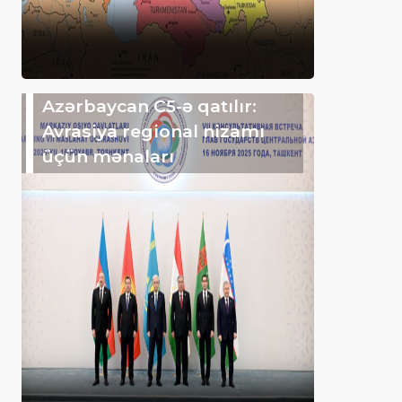
Azərbaycan C5-ə qatılır:
Avrasiya regional nizamı
üçün mənaları