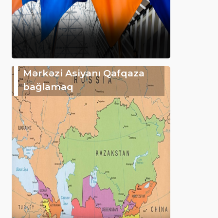
Mərkəzi Asiyanı Qafqaza
bağlamaq