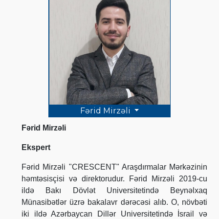
Fərid Mirzəli
Fərid Mirzəli
Ekspert
Fərid Mirzəli "CRESCENT" Araşdırmalar Mərkəzinin
həmtəsisçisi və direktorudur. Fərid Mirzəli 2019-cu
ildə Bakı Dövlət Universitetində Beynəlxaq
Münasibətlər üzrə bakalavr dərəcəsi alıb. O, növbəti
iki ildə Azərbaycan Dillər Universitetində İsrail və