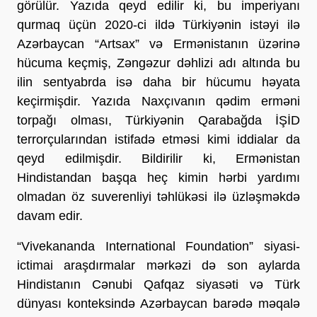
görülür. Yazıda qeyd edilir ki, bu imperiyanı
qurmaq üçün 2020-ci ildə Türkiyənin istəyi ilə
Azərbaycan “Artsax” və Ermənistanın üzərinə
hücuma keçmiş, Zəngəzur dəhlizi adı altında bu
ilin sentyabrda isə daha bir hücumu həyata
keçirmişdir. Yazıda Naxçıvanın qədim erməni
torpağı olması, Türkiyənin Qarabağda İŞİD
terrorçularından istifadə etməsi kimi iddialar da
qeyd edilmişdir. Bildirilir ki, Ermənistan
Hindistandan başqa heç kimin hərbi yardımı
olmadan öz suverenliyi təhlükəsi ilə üzləşməkdə
davam edir.
“Vivekananda International Foundation” siyasi-
ictimai araşdırmalar mərkəzi də son aylarda
Hindistanın Cənubi Qafqaz siyasəti və Türk
dünyası konteksində Azərbaycan barədə məqalə