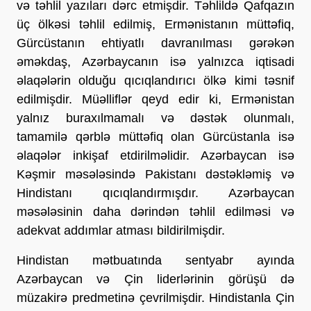
və təhlil yazıları dərc etmişdir. Təhlildə Qafqazın
üç ölkəsi təhlil edilmiş, Ermənistanın müttəfiq,
Gürcüstanın ehtiyatlı davranılması gərəkən
əməkdaş, Azərbaycanın isə yalnızca iqtisadi
əlaqələrin olduğu qıcıqlandırıcı ölkə kimi təsnif
edilmişdir. Müəlliflər qeyd edir ki, Ermənistan
yalnız buraxılmamalı və dəstək olunmalı,
tamamilə qərblə müttəfiq olan Gürcüstanla isə
əlaqələr inkişaf etdirilməlidir. Azərbaycan isə
Kəşmir məsələsində Pakistanı dəstəkləmiş və
Hindistanı qıcıqlandırmışdır. Azərbaycan
məsələsinin daha dərindən təhlil edilməsi və
adekvat addımlar atması bildirilmişdir.
Hindistan mətbuatında sentyabr ayında
Azərbaycan və Çin liderlərinin görüşü də
müzakirə predmetinə çevrilmişdir. Hindistanla Çin