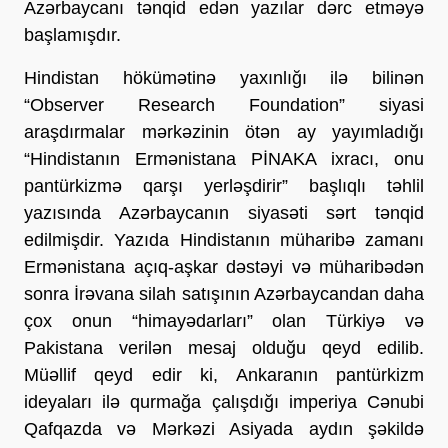
Azərbaycanı tənqid edən yazılar dərc etməyə
başlamışdır.
Hindistan hökümətinə yaxınlığı ilə bilinən
“Observer Research Foundation” siyasi
araşdırmalar mərkəzinin ötən ay yayımladığı
“Hindistanın Ermənistana PİNAKA ixracı, onu
pantürkizmə qarşı yerləşdirir” başlıqlı təhlil
yazısında Azərbaycanın siyasəti sərt tənqid
edilmişdir. Yazıda Hindistanın müharibə zamanı
Ermənistana açıq-aşkar dəstəyi və müharibədən
sonra İrəvana silah satışının Azərbaycandan daha
çox onun “himayədarları” olan Türkiyə və
Pakistana verilən mesaj olduğu qeyd edilib.
Müəllif qeyd edir ki, Ankaranın pantürkizm
ideyaları ilə qurmağa çalışdığı imperiya Cənubi
Qafqazda və Mərkəzi Asiyada aydın şəkildə