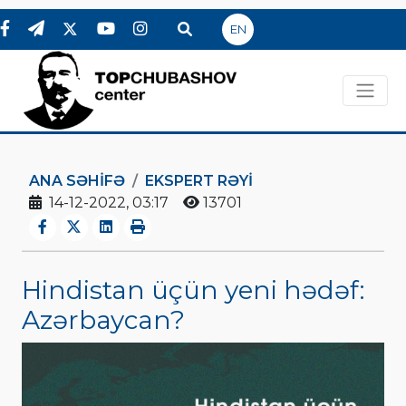
EN
ANA SƏHIFƏ
EKSPERT RƏYI
14-12-2022, 03:17
13701
Hindistan üçün yeni hədəf:
Azərbaycan?