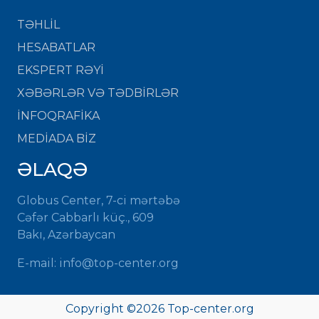
TƏHLİL
HESABATLAR
EKSPERT RƏYİ
XƏBƏRLƏR VƏ TƏDBİRLƏR
İNFOQRAFİKA
MEDİADA BİZ
ƏLAQƏ
Globus Center, 7-ci mərtəbə
Cəfər Cabbarlı küç., 609
Bakı, Azərbaycan
E-mail: info@top-center.org
Copyright ©
2026 Top-center.org