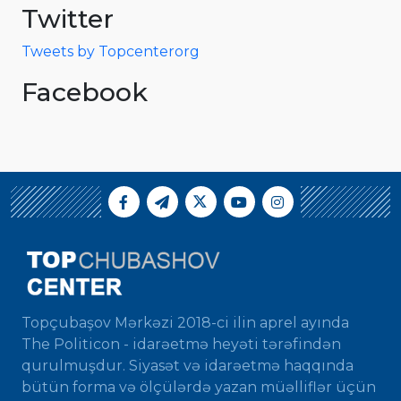
Twitter
Tweets by Topcenterorg
Facebook
Topçubaşov Mərkəzi 2018-ci ilin aprel ayında
The Politicon - idarəetmə heyəti tərəfindən
qurulmuşdur. Siyasət və idarəetmə haqqında
bütün forma və ölçülərdə yazan müəlliflər üçün