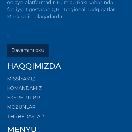
onlayn platformadır. Həm də Bakı şəhərində
fəaliyyət göstərən QHT Regional Tədqiqatlar
Mərkəzi ilə əlaqədardır.
...
Davamını oxu
HAQQIMIZDA
MISSIYAMIZ
KOMANDAMIZ
EKSPERTLƏR
MƏZUNLAR
TƏRƏFDAŞLAR
MENYU