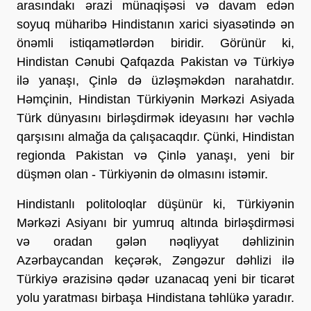
arasındakı ərazi münaqişəsi və davam edən
soyuq müharibə Hindistanın xarici siyasətində ən
önəmli istiqamətlərdən biridir. Görünür ki,
Hindistan Cənubi Qafqazda Pakistan və Türkiyə
ilə yanaşı, Çinlə də üzləşməkdən narahatdır.
Həmçinin, Hindistan Türkiyənin Mərkəzi Asiyada
Türk dünyasını birləşdirmək ideyasını hər vəchlə
qarşısını almağa da çalışacaqdır. Çünki, Hindistan
regionda Pakistan və Çinlə yanaşı, yeni bir
düşmən olan - Türkiyənin də olmasını istəmir.
Hindistanlı politoloqlar düşünür ki, Türkiyənin
Mərkəzi Asiyanı bir yumruq altında birləşdirməsi
və oradan gələn nəqliyyat dəhlizinin
Azərbaycandan keçərək, Zəngəzur dəhlizi ilə
Türkiyə ərazisinə qədər uzanacaq yeni bir ticarət
yolu yaratması birbaşa Hindistana təhlükə yaradır.