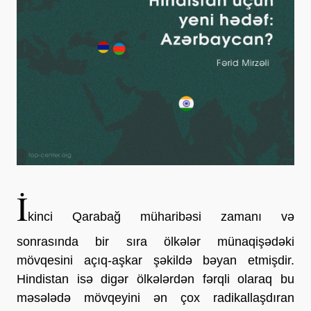
İ
kinci Qarabağ müharibəsi zamanı və
sonrasında bir sıra ölkələr münaqişədəki
mövqesini açıq-aşkar şəkildə bəyan etmişdir.
Hindistan isə digər ölkələrdən fərqli olaraq bu
məsələdə mövqeyini ən çox radikallaşdıran