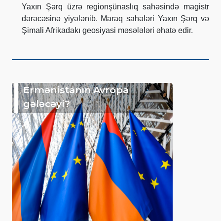
Yaxın Şərq üzrə regionşünaslıq sahəsində magistr
dərəcəsinə yiyələnib. Maraq sahələri Yaxın Şərq və
Şimali Afrikadakı geosiyasi məsələləri əhatə edir.
Ermənistanın Avropa
gələcəyi?