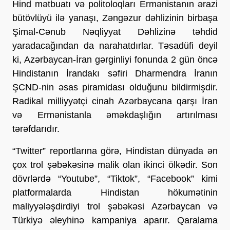
Hind mətbuatı və politoloqları Ermənistanın ərazi
bütövlüyü ilə yanaşı, Zəngəzur dəhlizinin birbaşa
Şimal-Cənub Nəqliyyat Dəhlizinə təhdid
yaradacağından da narahatdırlar. Təsadüfi deyil
ki, Azərbaycan-İran gərginliyi fonunda 2 gün öncə
Hindistanın İrandakı səfiri Dharmendra İranın
ŞCND-nin əsas piramidası olduğunu bildirmişdir.
Radikal milliyyətçi cinah Azərbaycana qarşı İran
və Ermənistanla əməkdaşlığın artırılması
tərəfdarıdır.
“Twitter” reportlarına görə, Hindistan dünyada ən
çox trol şəbəkəsinə malik olan ikinci ölkədir. Son
dövrlərdə “Youtube”, “Tiktok”, “Facebook” kimi
platformalarda Hindistan hökumətinin
maliyyələşdirdiyi trol şəbəkəsi Azərbaycan və
Türkiyə əleyhinə kampaniya aparır. Qaralama