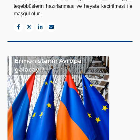
təşəbbüslərin hazırlanması və həyata keçirilməsi ilə
məşğul olur.
Ermənistanın Avropa
gələcəyi?