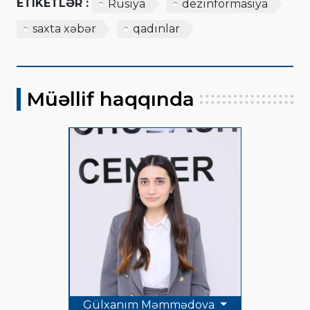
ETIKETLƏR :
Rusiya
dezinformasiya
saxta xəbər
qadınlar
Müəllif haqqında
Gülxanım Məmmədova