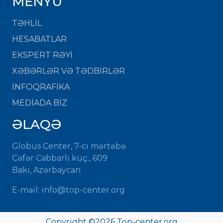
MENYU
TƏHLİL
HESABATLAR
EKSPERT RƏYİ
XƏBƏRLƏR VƏ TƏDBİRLƏR
İNFOQRAFİKA
MEDİADA BİZ
ƏLAQƏ
Globus Center, 7-ci mərtəbə
Cəfər Cabbarlı küç., 609
Bakı, Azərbaycan
E-mail: info@top-center.org
Copyright ©
2026 Top-center.org