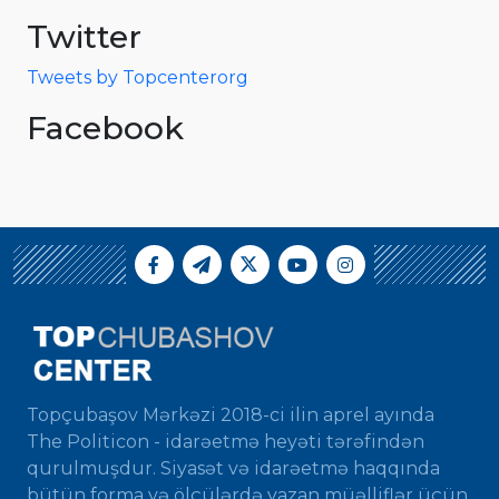
Twitter
Tweets by Topcenterorg
Facebook
Topçubaşov Mərkəzi 2018-ci ilin aprel ayında
The Politicon - idarəetmə heyəti tərəfindən
qurulmuşdur. Siyasət və idarəetmə haqqında
bütün forma və ölçülərdə yazan müəlliflər üçün