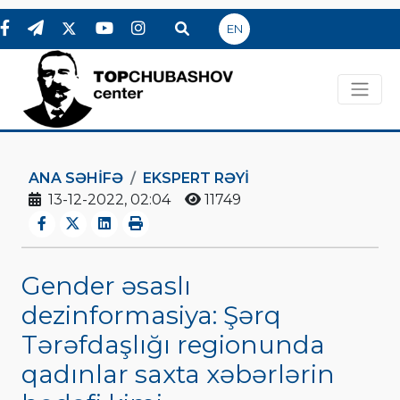
EN
ANA SƏHIFƏ
EKSPERT RƏYI
13-12-2022, 02:04
11749
Gender əsaslı
dezinformasiya: Şərq
Tərəfdaşlığı regionunda
qadınlar saxta xəbərlərin