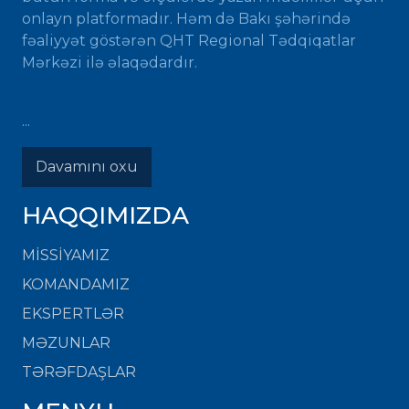
onlayn platformadır. Həm də Bakı şəhərində
fəaliyyət göstərən QHT Regional Tədqiqatlar
Mərkəzi ilə əlaqədardır.
...
Davamını oxu
HAQQIMIZDA
MISSIYAMIZ
KOMANDAMIZ
EKSPERTLƏR
MƏZUNLAR
TƏRƏFDAŞLAR