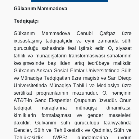
Gülxanım Məmmədova
Tədqiqatçı
Gülxanım Məmmədova Cənubi Qafqaz üzrə
ixtisaslaşmış tədqiqatçıdır və eyni zamanda sülh
quruculuğu sahəsində fəal iştirak edir. O, siyasət
təhlili və münaqişələrin transformasiyası sahələrinin
kəsişməsində beş ildən artıq təcrübəyə malikdir.
Gülxanım Ankara Sosial Elmlər Universitetində Sülh
və Münaqişə Tədqiqatları üzrə magistr və San Dieqo
Universitetində Münaqişə Təhlili və Mediasiya üzrə
sertifikat proqramlarının məzunudur. O, həmçinin
ATƏT-in Gənc Ekspertlər Qrupunun üzvüdür. Onun
tədqiqat maraqlarına münaqişə dinamikası,
kimliklərin formalaşması və gender məsələləri
daxildir. Gülxanım sülh quruculuğu fəaliyyətində
Gənclər, Sülh və Təhlükəsizlik və Qadınlar, Sülh və
Təhlükəsizlik (WPS) gündəmlərinə uyğun