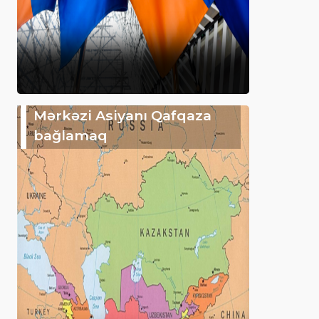
Mərkəzi Asiyanı Qafqaza
bağlamaq