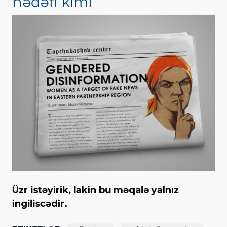
hədəfi kimi
Üzr istəyirik, lakin bu məqalə yalnız
ingiliscədir.