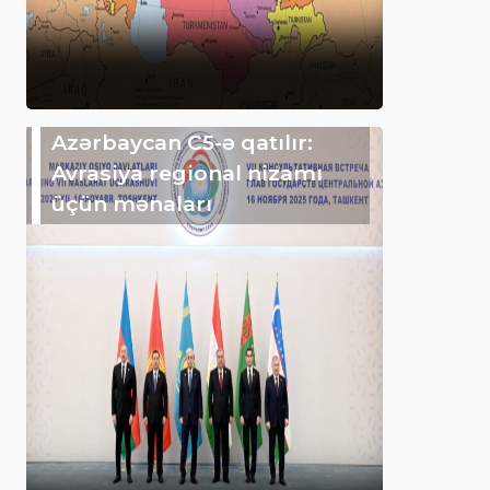
Azərbaycan C5-ə qatılır:
Avrasiya regional nizamı
üçün mənaları