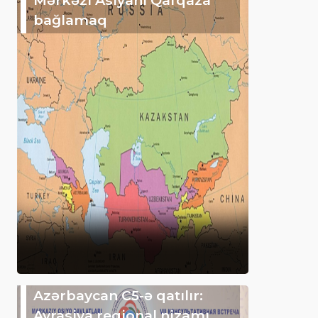
bağlamaq
Azərbaycan C5-ə qatılır:
Avrasiya regional nizamı