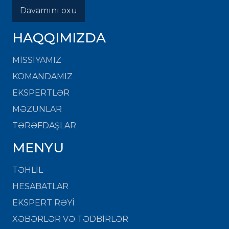
Davamını oxu
HAQQIMIZDA
MISSIYAMIZ
KOMANDAMIZ
EKSPERTLƏR
MƏZUNLAR
TƏRƏFDAŞLAR
MENYU
TƏHLİL
HESABATLAR
EKSPERT RƏYİ
XƏBƏRLƏR VƏ TƏDBİRLƏR