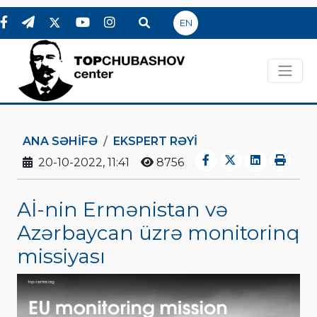
EN
ANA SƏHIFƏ
EKSPERT RƏYI
20-10-2022, 11:41
8756
Aİ-nin Ermənistan və
Azərbaycan üzrə monitorinq
missiyası