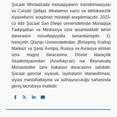
Şücaət Əhmədzadə münaqişələrin transformasiyası
və Cənubi Qafqaz ölkələrinin xarici və təhlükəsizlik
siyasətlərini araşdıran müstəqil araşdırmaçıdır. 2023-
cü ildə Şücaət San Dieqo universitetində Münaqişə
Tədqiqatları və Mediasiya üzrə qısamüddətli təhsil
dərəcəsini müvəfəqiyyətlə tamamlamışdır. O,
həmçinin Qlazqo Universitetindən (Birləşmiş Krallıq)
Mərkəzi və Şərqi Avropa, Rusiya və Avrasiya elmləri
üzrə magist dərəcəsinə, Dövlət İdarəçilik
Akademiyasından (Azərbaycan) isə Beynəlxalq
Münasibətlər üzrə bakalavr dərəcəsinə sahibdir.
Şücaət gənclər siyasəti, layihələrin idarəedilməsi,
siyasi məsləhətləşmə və sülhquruculuğu sahəsində
geniş təcrübəyə malikdir.