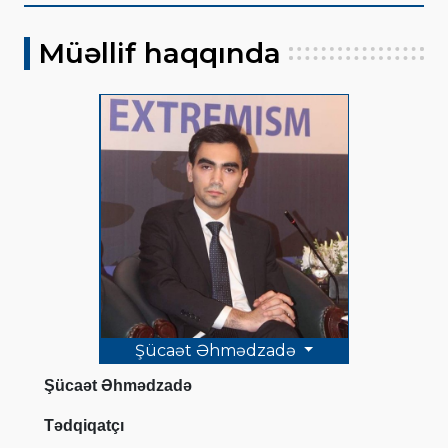
Müəllif haqqında
Şücaət Əhmədzadə
Şücaət Əhmədzadə
Tədqiqatçı