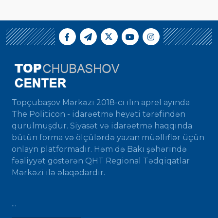
Topçubaşov Mərkəzi 2018-ci ilin aprel ayında
The Politicon - idarəetmə heyəti tərəfindən
qurulmuşdur. Siyasət və idarəetmə haqqında
bütün forma və ölçülərdə yazan müəlliflər üçün
onlayn platformadır. Həm də Bakı şəhərində
fəaliyyət göstərən QHT Regional Tədqiqatlar
Mərkəzi ilə əlaqədardır.
...