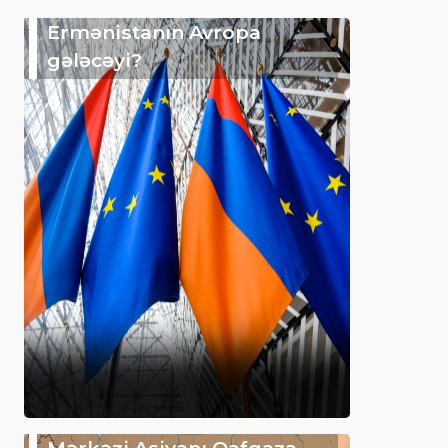
Ermənistanın Avropa
gələcəyi?
Mərkəzi Asiyanı Qafqaza