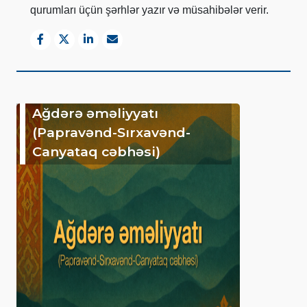
qurumları üçün şərhlər yazır və müsahibələr verir.
Ağdərə əməliyyatı
(Papravənd-Sırxavənd-
Canyataq cəbhəsi)