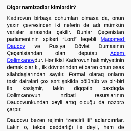
Digər namizədlər kimlərdir?
Kadırovun birbaşa qohumları olmasa da, onun 
yaxın çevrəsindən iki nəfərin də adı mümkün 
varislər sırasında çəkilir. Bunlar Çeçenistan 
parlamentinin spikeri “Lord” ləqəbli 
Maqomed 
Daudov
 və Rusiya Dövlət Dumasının 
Çeçenistandan olan deputatı 
Adəm 
Dəlimxanov
dur. Hər ikisi Kadırovun hakimiyyətinin 
demək olar ki, ilk dövrlərindən etibarən onun əsas 
silahdaşlarından sayılır. Formal olaraq onların 
təsir dairələri çox sərt şəkildə bölünüb və bir-biri 
ilə kəsişmir, lakin diqqətlə baxdıqda 
Dəlimxanovun inzibati resurslarının 
Daudovunkundan xeyli artıq olduğu da nəzərə 
çarpır.
Daudovu bəzən rejimin “zəncirli iti” adlandırırlar. 
Lakin o, təkcə qəddarlığı ilə deyil, həm də 