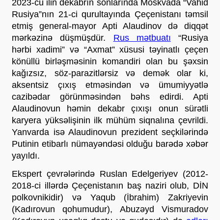
2023-cü ilin dekabrın sonlarında Moskvada “Vahid 
Rusiya”nın 21-ci qurultayında Çeçenistanı təmsil 
etmiş general-mayor Apti Alaudinov də diqqət 
mərkəzinə düşmüşdür. 
Rus mətbuatı
 “Rusiya 
hərbi xadimi” və “Axmat” xüsusi təyinatlı çeçen 
könüllü birləşməsinin komandiri olan bu şəxsin 
kağızsız, söz-parazitlərsiz və demək olar ki, 
aksentsiz çıxış etməsindən və ümumiyyətlə 
cazibədar görünməsindən bəhs edirdi. Apti 
Alaudinovun həmin dekabr çıxışı onun sürətli 
karyera yüksəlişinin ilk mühüm siqnalına çevrildi. 
Yanvarda isə Alaudinovun prezident seçkilərində 
Putinin etibarlı nümayəndəsi olduğu barədə xəbər 
yayıldı.
Ekspert çevrələrində Ruslan Edelgeriyev (2012-
2018-ci illərdə Çeçenistanın baş naziri olub, DİN 
polkovnikidir) və Yaqub (İbrahim) Zakriyevin 
(Kadırovun qohumudur), Abuzəyd Vismuradov 