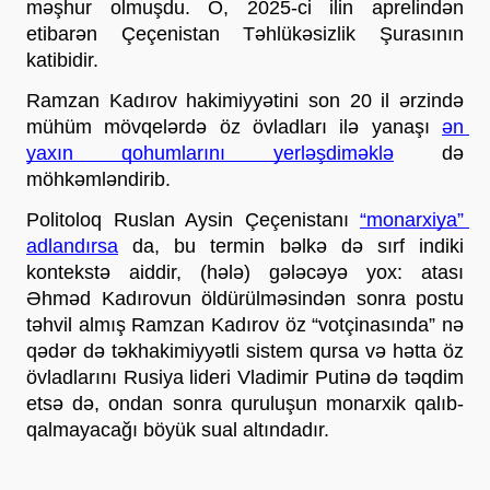
məşhur olmuşdu. O, 2025-ci ilin aprelindən 
etibarən Çeçenistan Təhlükəsizlik Şurasının 
katibidir. 
Ramzan Kadırov hakimiyyətini son 20 il ərzində 
mühüm mövqelərdə öz övladları ilə yanaşı 
ən 
yaxın qohumlarını yerləşdiməklə
 də 
möhkəmləndirib. 
Politoloq Ruslan Aysin Çeçenistanı 
“monarxiya” 
adlandırsa
 da, bu termin bəlkə də sırf indiki 
kontekstə aiddir, (hələ) gələcəyə yox: atası 
Əhməd Kadırovun öldürülməsindən sonra postu 
təhvil almış Ramzan Kadırov öz “votçinasında” nə 
qədər də təkhakimiyyətli sistem qursa və hətta öz 
övladlarını Rusiya lideri Vladimir Putinə də təqdim 
etsə də, ondan sonra quruluşun monarxik qalıb-
qalmayacağı böyük sual altındadır. 