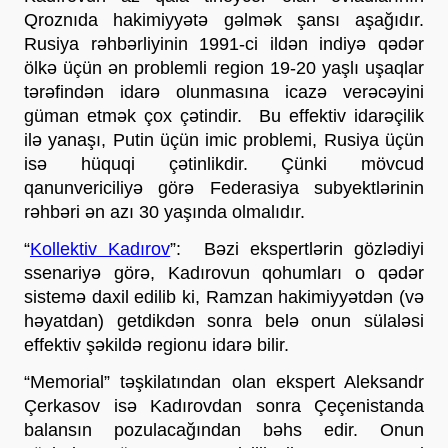
Qroznıda hakimiyyətə gəlmək şansı aşağıdır. 
Rusiya rəhbərliyinin 1991-ci ildən indiyə qədər 
ölkə üçün ən problemli region 19-20 yaşlı uşaqlar 
tərəfindən idarə olunmasına icazə verəcəyini 
güman etmək çox çətindir.  Bu effektiv idarəçilik 
ilə yanaşı, Putin üçün imic problemi, Rusiya üçün 
isə hüquqi çətinlikdir. Çünki mövcud 
qanunvericiliyə görə Federasiya subyektlərinin 
rəhbəri ən azı 30 yaşında olmalıdır. 
“
Kollektiv Kadırov
”:  Bəzi ekspertlərin gözlədiyi 
ssenariyə görə, Kadırovun qohumları o qədər 
sistemə daxil edilib ki, Ramzan hakimiyyətdən (və 
həyatdan) getdikdən sonra belə onun sülaləsi 
effektiv şəkildə regionu idarə bilir. 
“Memorial” təşkilatından olan ekspert Aleksandr 
Çerkasov isə Kadırovdan sonra Çeçenistanda 
balansın pozulacağından bəhs edir. Onun 