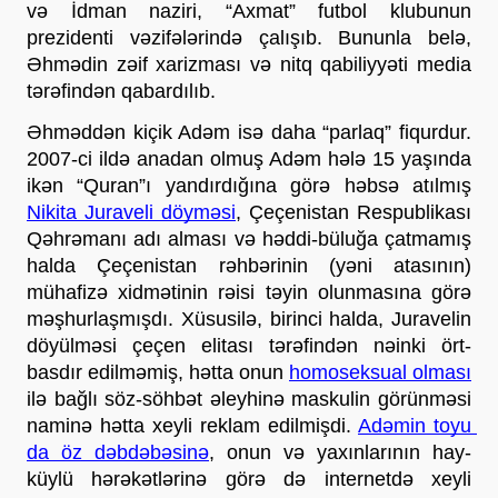
və İdman naziri, “Axmat” futbol klubunun 
prezidenti vəzifələrində çalışıb. Bununla belə, 
Əhmədin zəif xarizması və nitq qabiliyyəti media 
tərəfindən qabardılıb.
Əhməddən kiçik Adəm isə daha “parlaq” fiqurdur. 
2007-ci ildə anadan olmuş Adəm hələ 15 yaşında 
ikən “Quran”ı yandırdığına görə həbsə atılmış 
Nikita Juraveli döyməsi
, Çeçenistan Respublikası 
Qəhrəmanı adı alması və həddi-büluğa çatmamış 
halda Çeçenistan rəhbərinin (yəni atasının) 
mühafizə xidmətinin rəisi təyin olunmasına görə 
məşhurlaşmışdı. Xüsusilə, birinci halda, Juravelin 
döyülməsi çeçen elitası tərəfindən nəinki ört-
basdır edilməmiş, hətta onun 
homoseksual olması
ilə bağlı söz-söhbət əleyhinə maskulin görünməsi 
naminə hətta xeyli reklam edilmişdi. 
Adəmin toyu 
da öz dəbdəbəsinə
, onun və yaxınlarının hay-
küylü hərəkətlərinə görə də internetdə xeyli 