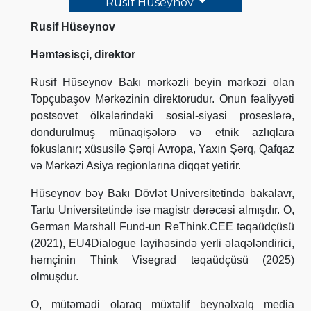
Rusif Hüseynov
Rusif Hüseynov
Həmtəsisçi, direktor
Rusif Hüseynov Bakı mərkəzli beyin mərkəzi olan
Topçubaşov Mərkəzinin direktorudur. Onun fəaliyyəti
postsovet ölkələrindəki sosial-siyasi proseslərə,
dondurulmuş münaqişələrə və etnik azlıqlara
fokuslanır; xüsusilə Şərqi Avropa, Yaxın Şərq, Qafqaz
və Mərkəzi Asiya regionlarına diqqət yetirir.
Hüseynov bəy Bakı Dövlət Universitetində bakalavr,
Tartu Universitetində isə magistr dərəcəsi almışdır. O,
German Marshall Fund-un ReThink.CEE təqaüdçüsü
(2021), EU4Dialogue layihəsində yerli əlaqələndirici,
həmçinin Think Visegrad təqaüdçüsü (2025)
olmuşdur.
O, mütəmadi olaraq müxtəlif beynəlxalq media