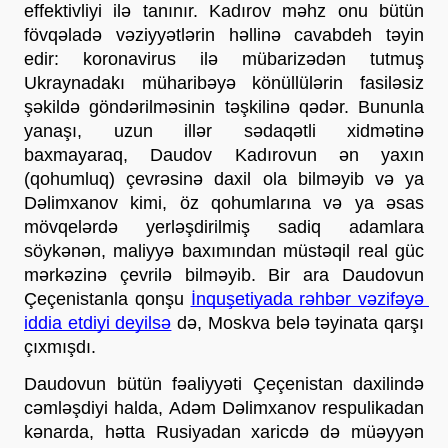
effektivliyi ilə tanınır. Kadırov məhz onu bütün 
fövqəladə vəziyyətlərin həllinə cavabdeh təyin 
edir: koronavirus ilə mübarizədən tutmuş 
Ukraynadakı müharibəyə könüllülərin fasiləsiz 
şəkildə göndərilməsinin təşkilinə qədər. Bununla 
yanaşı, uzun illər sədaqətli xidmətinə 
baxmayaraq, Daudov Kadırovun ən yaxın 
(qohumluq) çevrəsinə daxil ola bilməyib və ya 
Dəlimxanov kimi, öz qohumlarına və ya əsas 
mövqelərdə yerləşdirilmiş sadiq adamlara 
söykənən, maliyyə baxımından müstəqil real güc 
mərkəzinə çevrilə bilməyib. Bir ara Daudovun 
Çeçenistanla qonşu 
İnquşetiyada rəhbər vəzifəyə 
iddia etdiyi deyilsə
 də, Moskva belə təyinata qarşı 
çıxmışdı.
Daudovun bütün fəaliyyəti Çeçenistan daxilində 
cəmləşdiyi halda, Adəm Dəlimxanov respulikadan 
kənarda, hətta Rusiyadan xaricdə də müəyyən 