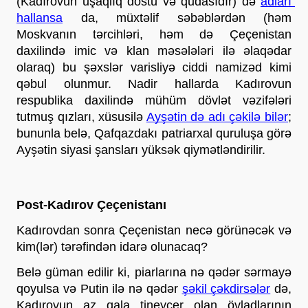
(Kadırovun uşaqlıq dostu və qudasıdır) də 
adları 
hallansa
 da, müxtəlif səbəblərdən (həm 
Moskvanın tərcihləri, həm də Çeçenistan 
daxilində imic və klan məsələləri ilə əlaqədar 
olaraq) bu şəxslər varisliyə ciddi namizəd kimi 
qəbul olunmur. Nadir hallarda Kadırovun 
respublika daxilində mühüm dövlət vəzifələri 
tutmuş qızları, xüsusilə 
Ayşətin də adı çəkilə bilər
; 
bununla belə, Qafqazdakı patriarxal quruluşa görə 
Ayşətin siyasi şansları yüksək qiymətləndirilir. 
Post-Kadırov Çeçenistanı
Kadırovdan sonra Çeçenistan necə görünəcək və 
kim(lər) tərəfindən idarə olunacaq?
Belə güman edilir ki, piarlarına nə qədər sərmayə 
qoyulsa və Putin ilə nə qədər 
şəkil çəkdirsələr
 də, 
Kadırovun az qala tineycer olan övladlarının 