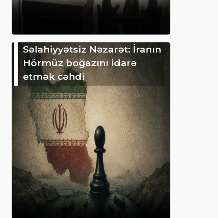
Səlahiyyətsiz Nəzarət: İranın
Hörmüz boğazını idarə
etmək cəhdi