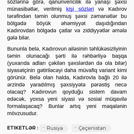
sözlərinə görə, qanunvericilik ilə yanaşı şəxsi 
münasibətlər, verilmiş 
kişi sözləri
 və Kadırov 
tərəfindən təmin olunmuş şəxsi zəmanətlər bu 
bölgədə böyük əhəmiyyət daşıdığından 
Kadırovdan bölgədə çatlar və ziddiyyətlər əmələ 
gələ bilər. 
Bununla belə, Kadırovun ailəsinin təhlükəsizliyinin 
təmin olunacağı şərti ilə rəhbərliyə başqa 
(yuxarıda adları çəkilən şəxslərdən də ola bilər) 
siyasətçinin gətiriləcəyi daha müvafiq variant kimi 
görünür. Belə olan halda, Kadırovla bağlı 20 ilə 
ərzində yaradılmış şəxsiyyətə pərəstiş necə 
olacaq? Kadırovun qoyduğu sistem davam 
edəcək, yoxsa yeni siyasi və sosial müqavilə 
formalaşacaq? Bunlar artıq yeni məqalənin 
mövzusudur.  
ETIKETLƏR :
Rusiya
Çeçenistan