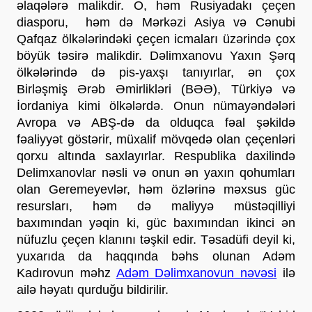
əlaqələrə malikdir. O, həm Rusiyadakı çeçen 
diasporu,  həm də Mərkəzi Asiya və Cənubi 
Qafqaz ölkələrindəki çeçen icmaları üzərində çox 
böyük təsirə malikdir. Dəlimxanovu Yaxın Şərq 
ölkələrində də pis-yaxşı tanıyırlar, ən çox 
Birləşmiş Ərəb Əmirlikləri (BƏƏ), Türkiyə və 
İordaniya kimi ölkələrdə. Onun nümayəndələri 
Avropa və ABŞ-də da olduqca fəal şəkildə 
fəaliyyət göstərir, müxalif mövqedə olan çeçenləri 
qorxu altında saxlayırlar. Respublika daxilində 
Delimxanovlar nəsli və onun ən yaxın qohumları 
olan Geremeyevlər, həm özlərinə məxsus güc 
resursları, həm də maliyyə müstəqilliyi 
baxımından yəqin ki, güc baxımından ikinci ən 
nüfuzlu çeçen klanını təşkil edir. Təsadüfi deyil ki, 
yuxarıda da haqqında bəhs olunan Adəm 
Kadırovun məhz 
Adəm Dəlimxanovun nəvəsi
 ilə 
ailə həyatı qurduğu bildirilir. 