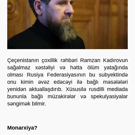
Çeçenistanın çoxillik rəhbəri Ramzan Kadırovun 
sağalmaz xəstəliyi və hətta ölüm yatağında 
olması Rusiya Federasiyasının bu subyektində 
onu kimin əvəz edəcəyi ilə bağlı məsələləri 
yenidən aktuallaşdırıb. Xüsusilə rusdilli mediada 
bununla bağlı müzakirələr və spekulyasiyalar 
səngimək bilmir. 
Monarxiya?