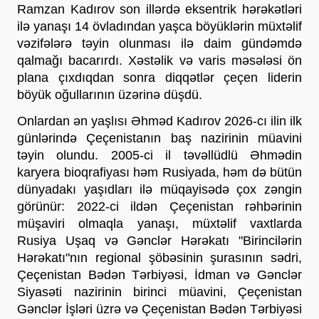
Ramzan Kadırov son illərdə eksentrik hərəkətləri 
ilə yanaşı 14 övladından yaşca böyüklərin müxtəlif 
vəzifələrə təyin olunması ilə daim gündəmdə 
qalmağı bacarırdı. Xəstəlik və varis məsələsi ön 
plana çıxdıqdan sonra diqqətlər çeçen liderin 
böyük oğullarının üzərinə düşdü. 
Onlardan ən yaşlısı Əhməd Kadırov 2026-cı ilin ilk 
günlərində Çeçenistanın baş nazirinin müavini 
təyin olundu. 2005-ci il təvəllüdlü Əhmədin 
karyera bioqrafiyası həm Rusiyada, həm də bütün 
dünyadakı yaşıdları ilə müqayisədə çox zəngin 
görünür: 2022-ci ildən Çeçenistan rəhbərinin 
müşaviri olmaqla yanaşı, müxtəlif vaxtlarda 
Rusiya Uşaq və Gənclər Hərəkatı "Birincilərin 
Hərəkatı"nın regional şöbəsinin şurasının sədri, 
Çeçenistan Bədən Tərbiyəsi, İdman və Gənclər 
Siyasəti nazirinin birinci müavini, Çeçenistan 
Gənclər İşləri üzrə və Çeçenistan Bədən Tərbiyəsi 