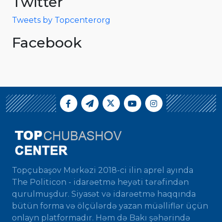
Twitter
Tweets by Topcenterorg
Facebook
Topçubaşov Mərkəzi 2018-ci ilin aprel ayında
The Politicon - idarəetmə heyəti tərəfindən
qurulmuşdur. Siyasət və idarəetmə haqqında
bütün forma və ölçülərdə yazan müəlliflər üçün
onlayn platformadır. Həm də Bakı şəhərində