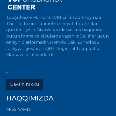
Topçubaşov Mərkəzi 2018-ci ilin aprel ayında
The Politicon - idarəetmə heyəti tərəfindən
qurulmuşdur. Siyasət və idarəetmə haqqında
bütün forma və ölçülərdə yazan müəlliflər üçün
onlayn platformadır. Həm də Bakı şəhərində
fəaliyyət göstərən QHT Regional Tədqiqatlar
Mərkəzi ilə əlaqədardır.
...
Davamını oxu
HAQQIMIZDA
MISSIYAMIZ