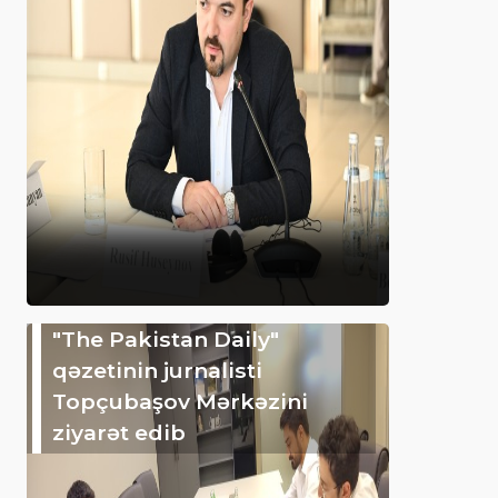
"The Pakistan Daily"
qəzetinin jurnalisti
Topçubaşov Mərkəzini
ziyarət edib