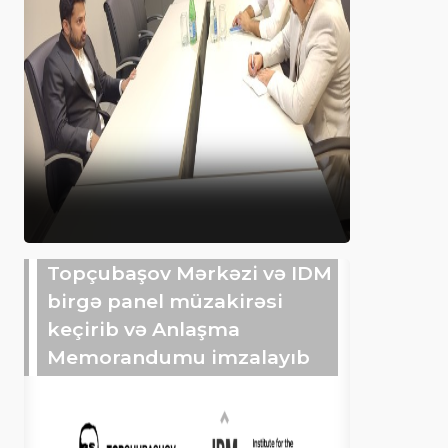
Topçubaşov Mərkəzi və IDM
birgə panel müzakirəsi
keçirib və Anlaşma
Memorandumu imzalayıb