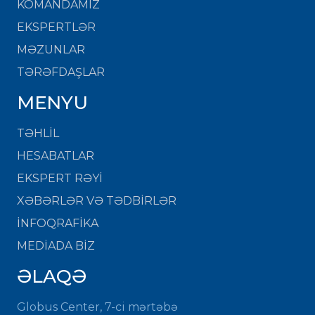
KOMANDAMIZ
EKSPERTLƏR
MƏZUNLAR
TƏRƏFDAŞLAR
MENYU
TƏHLİL
HESABATLAR
EKSPERT RƏYİ
XƏBƏRLƏR VƏ TƏDBİRLƏR
İNFOQRAFİKA
MEDİADA BİZ
ƏLAQƏ
Globus Center, 7-ci mərtəbə