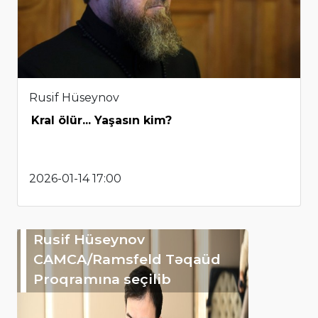
Rusif Hüseynov
Kral ölür... Yaşasın kim?
2026-01-14 17:00
Rusif Hüseynov
CAMCA/Ramsfeld Təqaüd
Proqramına seçilib