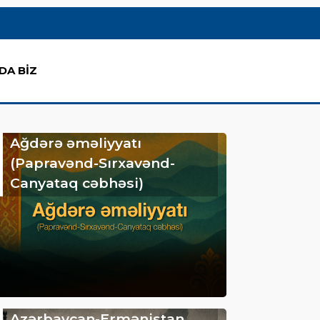
DA BİZ
Ağdərə əməliyyatı
(Papravənd-Sırxavənd-
Canyataq cəbhəsi)
Azərbaycan-Ermənistan