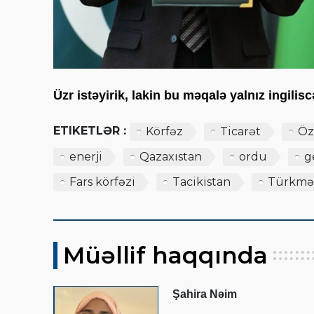
Üzr istəyirik, lakin bu məqalə yalnız ingili
ETIKETLƏR :
Körfəz
Ticarət
Öz
enerji
Qazaxıstan
ordu
g
Fars körfəzi
Tacikistan
Türkmə
Müəllif haqqında
Şahira Nəim