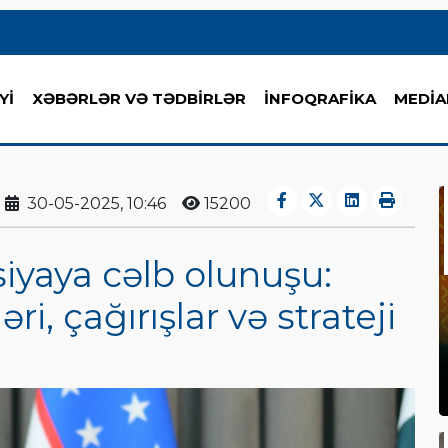
Yİ
XƏBƏRLƏR VƏ TƏDBİRLƏR
İNFOQRAFİKA
MEDİA
30-05-2025, 10:46
15200
iyaya cəlb olunuşu:
əri, çağırışlar və strateji