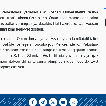
T
Venesiyada yerləşən Ca’ Foscari Universitetini “Asiya
nstitutları” ixtisası üzrə bitirib. Onun əsas maraq sahələrinə
sibətlər və miqrasiya daxildir. Hal-hazırda o, Ca’ Foscari
limi kimi fəaliyyət göstərir.
xil olmaqla, Oman, İordaniya və Azərbaycanda müxtəlif təlim
b. Baki̇də yerləşən Topçubaşov Mərkəzində o, Pakistan-
indistanın Ermənistanla əlaqələri üzrə tədqiqatlar aparıb.
ivəsində Şahira, Standart Ərəb dilində yazılmış maye qaz
manı italyan dilinə tərcümə etmiş və müasir dövrdə LPG
 təqdim etmişdir.