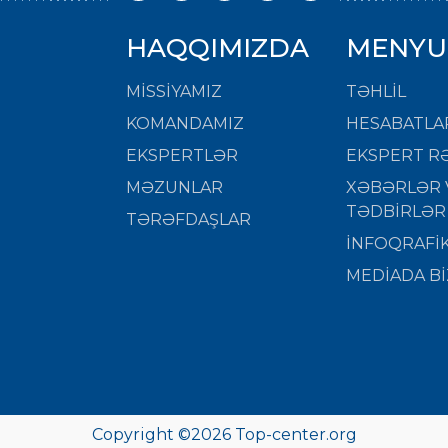
HAQQIMIZDA
MENYU
MISSIYAMIZ
TƏHLİL
KOMANDAMIZ
HESABATLA
EKSPERTLƏR
EKSPERT RƏ
MƏZUNLAR
XƏBƏRLƏR 
TƏDBİRLƏR
TƏRƏFDAŞLAR
İNFOQRAFİ
MEDİADA Bİ
Copyright ©
2026 Top-center.org