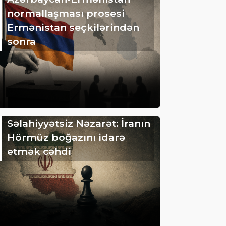
normallaşması prosesi
Ermənistan seçkilərindən
sonra
Səlahiyyətsiz Nəzarət: İranın
Hörmüz boğazını idarə
etmək cəhdi