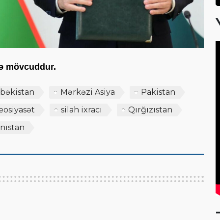
scə mövcuddur.
bəkistan
Mərkəzi Asiya
Pakistan
eosiyasət
silah ixracı
Qırğızıstan
nistan