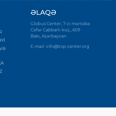
ƏLAQƏ
Globus Center, 7-ci mərtəbə
Cəfər Cabbarlı küç., 609
R
Bakı, Azərbaycan
Yİ
E-mail: info@top-center.org
VƏ
KA
Z