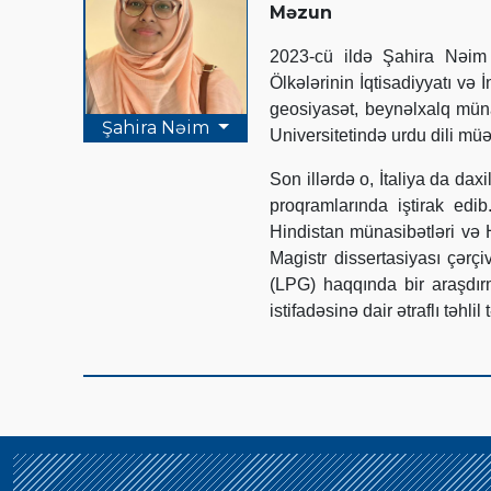
Məzun
2023-cü ildə Şahira Nəim 
Ölkələrinin İqtisadiyyatı və İ
geosiyasət, beynəlxalq müna
Şahira Nəim
Universitetində urdu dili müəl
Son illərdə o, İtaliya da da
proqramlarında iştirak edi
Hindistan münasibətləri və H
Magistr dissertasiyası çərç
(LPG) haqqında bir araşdır
istifadəsinə dair ətraflı təhlil