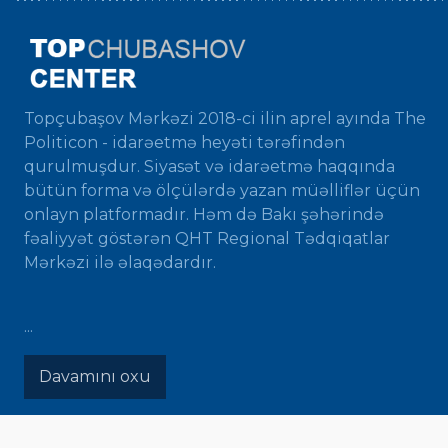
Topçubaşov Mərkəzi 2018-ci ilin aprel ayında The
Politicon - idarəetmə heyəti tərəfindən
qurulmuşdur. Siyasət və idarəetmə haqqında
bütün forma və ölçülərdə yazan müəlliflər üçün
onlayn platformadır. Həm də Bakı şəhərində
fəaliyyət göstərən QHT Regional Tədqiqatlar
Mərkəzi ilə əlaqədardır.
...
Davamını oxu