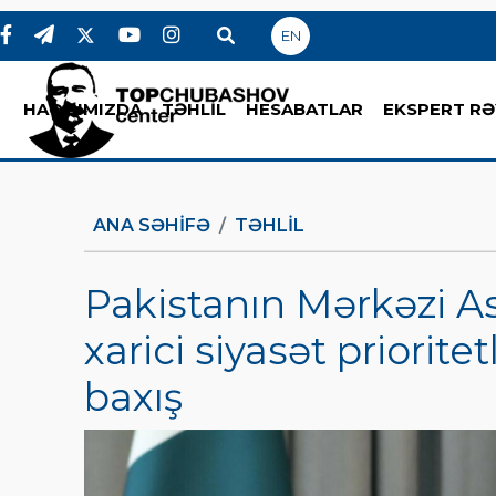
EN
HAQQIMIZDA
TƏHLİL
HESABATLAR
EKSPERT RƏ
ANA SƏHIFƏ
TƏHLİL
Pakistanın Mərkəzi As
xarici siyasət prioritetl
baxış