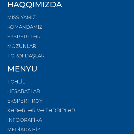
HAQQIMIZDA
MISSIYAMIZ
KOMANDAMIZ
EKSPERTLƏR
MƏZUNLAR
TƏRƏFDAŞLAR
MENYU
TƏHLİL
HESABATLAR
EKSPERT RƏYİ
XƏBƏRLƏR VƏ TƏDBİRLƏR
İNFOQRAFİKA
MEDİADA BİZ