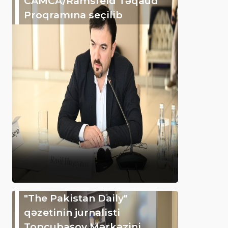
CAMCA/Ramsfeld Təqaüd
Proqramına seçilib
"The Pakistan Daily"
qəzetinin jurnalisti
Topçubaşov Mərkəzini