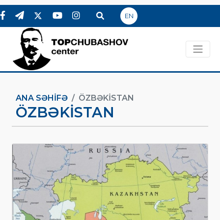
EN
ANA SƏHIFƏ
ÖZBƏKISTAN
ÖZBƏKISTAN