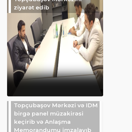
ziyarət edib
Topçubaşov Mərkəzi və IDM
birgə panel müzakirəsi
keçirib və Anlaşma
Memorandumu imzalayıb