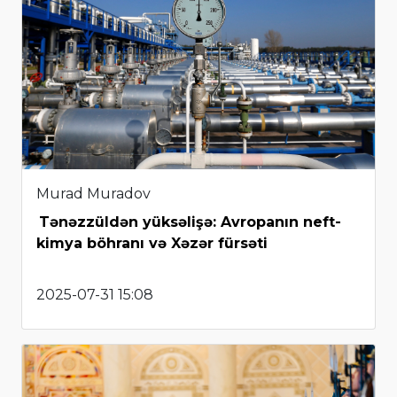
Murad Muradov
Tənəzzüldən yüksəlişə: Avropanın neft-
kimya böhranı və Xəzər fürsəti
2025-07-31 15:08