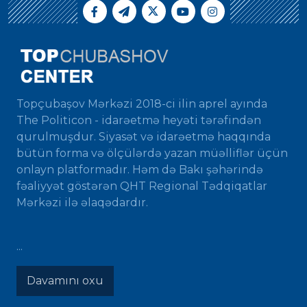
Topçubaşov Mərkəzi 2018-ci ilin aprel ayında
The Politicon - idarəetmə heyəti tərəfindən
qurulmuşdur. Siyasət və idarəetmə haqqında
bütün forma və ölçülərdə yazan müəlliflər üçün
onlayn platformadır. Həm də Bakı şəhərində
fəaliyyət göstərən QHT Regional Tədqiqatlar
Mərkəzi ilə əlaqədardır.
...
Davamını oxu