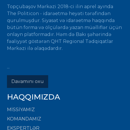
Topçubaşov Mərkəzi 2018-ci ilin aprel ayında
The Politicon - idarəetmə heyəti tərəfindən
qurulmuşdur. Siyasət və idarəetmə haqqında
bütün forma və ölçülərdə yazan müəlliflər üçün
onlayn platformadır. Həm də Bakı şəhərində
fəaliyyət göstərən QHT Regional Tədqiqatlar
Mərkəzi ilə əlaqədardır.
...
Davamını oxu
HAQQIMIZDA
MISSIYAMIZ
KOMANDAMIZ
EKSPERTLƏR