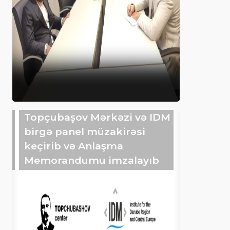
Topçubaşov Mərkəzi və IDM
birgə panel müzakirəsi
keçirib və Anlaşma
Memorandumu imzalayıb