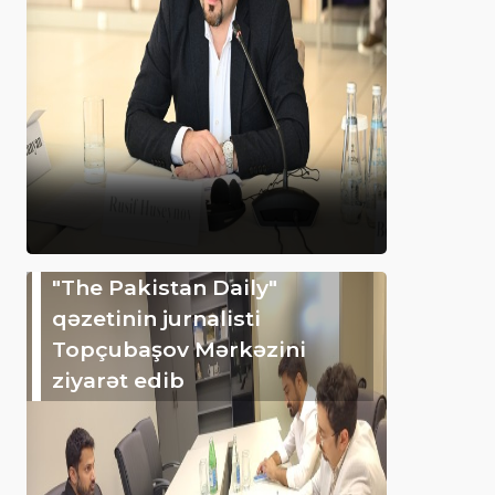
"The Pakistan Daily"
qəzetinin jurnalisti
Topçubaşov Mərkəzini
ziyarət edib