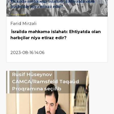
Fərid Mirzəli
İsraildə məhkəmə islahatı: Ehtiyatda olan
hərbçilər niyə etiraz edir?
2023-08-16 14:06
Rusif Hüseynov
CAMCA/Ramsfeld Təqaüd
Proqramına seçilib