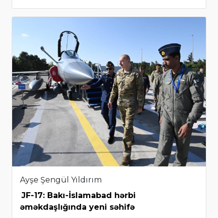
Ayşe Şengül Yıldırım
JF-17: Bakı-İslamabad hərbi
əməkdaşlığında yeni səhifə