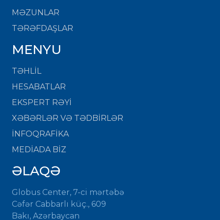
MƏZUNLAR
TƏRƏFDAŞLAR
MENYU
TƏHLİL
HESABATLAR
EKSPERT RƏYİ
XƏBƏRLƏR VƏ TƏDBİRLƏR
İNFOQRAFİKA
MEDİADA BİZ
ƏLAQƏ
Globus Center, 7-ci mərtəbə
Cəfər Cabbarlı küç., 609
Bakı, Azərbaycan