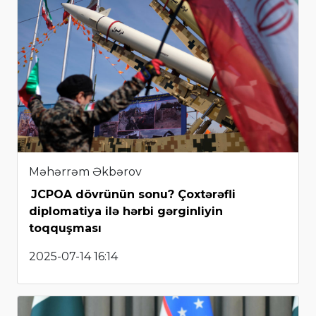
Məhərrəm Əkbərov
JCPOA dövrünün sonu? Çoxtərəfli
diplomatiya ilə hərbi gərginliyin
toqquşması
2025-07-14 16:14