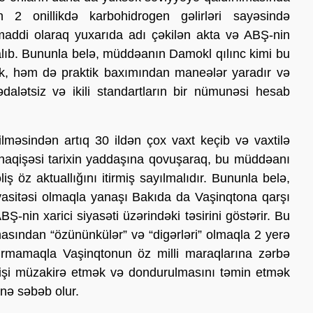
 2 onillikdə karbohidrogen gəlirləri sayəsində
n maddi olaraq yuxarıda adı çəkilən akta və ABŞ-nin
zalıb. Bununla belə, müddəanın Damokl qılınc kimi bu
lik, həm də praktik baxımından maneələr yaradır və
lətsiz və ikili standartların bir nümunəsi hesab
ilməsindən artıq 30 ildən çox vaxt keçib və vaxtilə
aqişəsi tarixin yaddaşına qovuşaraq, bu müddəanı
ş öz aktuallığını itirmiş sayılmalıdır. Bununla belə,
vasitəsi olmaqla yanaşı Bakıda da Vaşinqtona qarşı
BŞ-nin xarici siyasəti üzərindəki təsirini göstərir. Bu
sından “özününkülər” və “digərləri” olmaqla 2 yerə
ırmamaqla Vaşinqtonun öz milli maraqlarına zərbə
əlişi müzakirə etmək və dondurulmasını təmin etmək
nə səbəb olur.