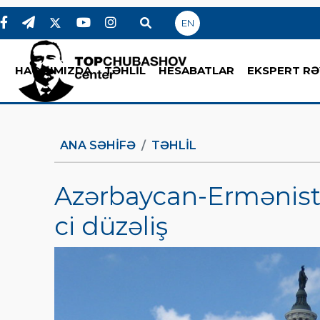
EN
HAQQIMIZDA
TƏHLİL
HESABATLAR
EKSPERT RƏ
ANA SƏHIFƏ
TƏHLİL
Azərbaycan-Ermənista
ci düzəliş