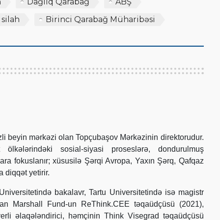
n
Dağlıq Qarabağ
ABŞ
silah
Birinci Qarabağ Müharibəsi
i beyin mərkəzi olan Topçubaşov Mərkəzinin direktorudur.
 ölkələrindəki sosial-siyasi proseslərə, dondurulmuş
lara fokuslanır; xüsusilə Şərqi Avropa, Yaxın Şərq, Qafqaz
diqqət yetirir.
iversitetində bakalavr, Tartu Universitetində isə magistr
rman Marshall Fund-un ReThink.CEE təqaüdçüsü (2021),
rli əlaqələndirici, həmçinin Think Visegrad təqaüdçüsü