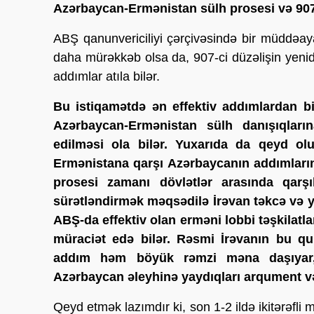
Azərbaycan-Ermənistan sülh prosesi və 907-
ABŞ qanunvericiliyi çərçivəsində bir müddəay
daha mürəkkəb olsa da, 907-ci düzəlişin yenid
addımlar atıla bilər.
Bu istiqamətdə ən effektiv addımlardan biri
Azərbaycan-Ermənistan sülh danışıqları
edilməsi ola bilər. Yuxarıda da qeyd o
Ermənistana qarşı Azərbaycanın addımlarını
prosesi zamanı dövlətlər arasında qarşı
sürətləndirmək məqsədilə İrəvan təkcə və y
ABŞ-da effektiv olan erməni lobbi təşkilatla
müraciət edə bilər. Rəsmi İrəvanın bu qur
addım həm böyük rəmzi məna daşıyar,
Azərbaycan əleyhinə yaydıqları arqument və t
Qeyd etmək lazımdır ki, son 1-2 ildə ikitərəfl