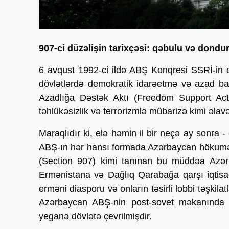
907-ci düzəlişin tarixçəsi: qəbulu və dondu
6 avqust 1992-ci ildə ABŞ Konqresi SSRİ-in 
dövlətlərdə demokratik idarəetmə və azad baz
Azadlığa Dəstək Aktı (Freedom Support Act
təhlükəsizlik və terrorizmlə mübarizə kimi əlavə
Maraqlıdır ki, elə həmin il bir neçə ay sonra
ABŞ-ın hər hansı formada Azərbaycan hökumət
(Section 907) kimi tanınan bu müddəa Azə
Ermənistana və Dağlıq Qarabağa qarşı iqtisa
erməni diasporu və onların təsirli lobbi təşkil
Azərbaycan ABŞ-nin post-sovet məkanında 
yeganə dövlətə çevrilmişdir.