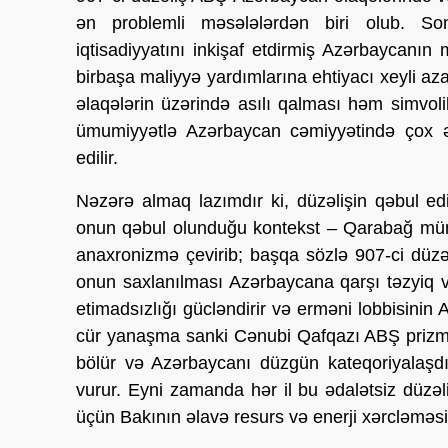
ən problemli məsələlərdən biri olub. Son
iqtisadiyyatını inkişaf etdirmiş Azərbaycanı
birbaşa maliyyə yardımlarına ehtiyacı xeyli a
əlaqələrin üzərində asılı qalması həm simvo
ümumiyyətlə Azərbaycan cəmiyyətində çox əda
edilir.
Nəzərə almaq lazımdır ki, düzəlişin qəbul ed
onun qəbul olunduğu kontekst – Qarabağ mün
anaxronizmə çevirib; başqa sözlə 907-ci düzəli
onun saxlanılması Azərbaycana qarşı təzyiq 
etimadsızlığı gücləndirir və erməni lobbisinin A
cür yanaşma sanki Cənubi Qafqazı ABŞ prizma
bölür və Azərbaycanı düzgün kateqoriyalaşd
vurur. Eyni zamanda hər il bu ədalətsiz düz
üçün Bakının əlavə resurs və enerji xərcləməsi