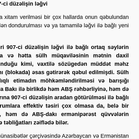
ci düzəlişin ləğvi
a xitam verilməsi bir çox hallarda onun qəbulundan
ən dondurulması və ya tamamilə ləğvi ilə bağlı yeni
 907-ci düzəlişin ləğvi ilə bağlı ortaq səylərin
na və hətta sülh müqaviləsinin mətnin daxil
lunduğu kimi, vaxtilə sözügedən müddət məhz
 (blokada) əsas gətirərək qəbul edilmişdi. Sülh
lıqlı etimadın möhkəmləndirilməsi və barışığı
a Bakı ilə birlikdə həm ABŞ rəhbərliyinə, həm də
rına 907-ci düzəlişin aradan götürülməsi ilə bağlı
umlara effektiv təsiri çox olmasa da, belə bir
 həm də ABŞ-dakı ermənipərəst qüvvələrin
əbliğatları zəiflədə bilər.
i münasibətlər çərçivəsində Azərbaycan və Ermənistan