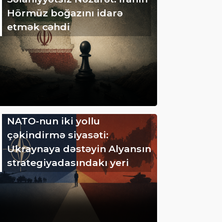
Hörmüz boğazını idarə
etmək cəhdi
NATO-nun iki yollu
çəkindirmə siyasəti:
Ukraynaya dəstəyin Alyansın
strategiyadasındakı yeri