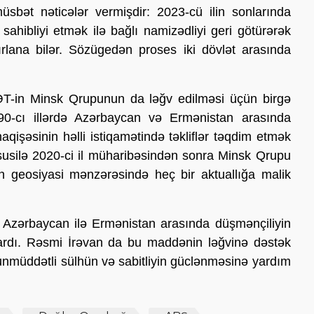
bət nəticələr vermişdir: 2023-cü ilin sonlarında
ahibliyi etmək ilə bağlı namizədliyi geri götürərək
ırlana bilər. Sözügedən proses iki dövlət arasında
-in Minsk Qrupunun da ləğv edilməsi üçün birgə
0-cı illərdə Azərbaycan və Ermənistan arasında
aqişəsinin həlli istiqamətində təkliflər təqdim etmək
üsusilə 2020-ci il müharibəsindən sonra Minsk Qrupu
ın geosiyasi mənzərəsində heç bir aktuallığa malik
və Azərbaycan ilə Ermənistan arasında düşmənçiliyin
ardı. Rəsmi İrəvan da bu maddənin ləğvinə dəstək
unmüddətli sülhün və sabitliyin güclənməsinə yardım