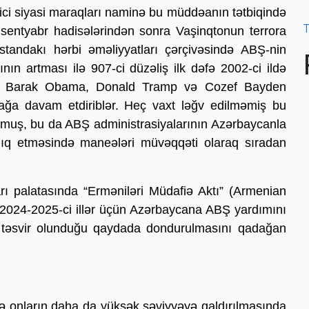
ci siyasi maraqları naminə bu müddəanın tətbiqində
T
11 sentyabr hadisələrindən sonra Vaşinqtonun terrora
standakı hərbi əməliyyatları çərçivəsində ABŞ-nin
nın artması ilə 907-ci düzəliş ilk dəfə 2002-ci ildə
uş, Barak Obama, Donald Tramp və Cozef Bayden
rmağa davam etdiriblər. Heç vaxt ləğv edilməmiş bu
lmuş, bu da ABŞ administrasiyalarının Azərbaycanla
lıq etməsində maneələri müvəqqəti olaraq sıradan
rı palatasında “Erməniləri Müdafiə Aktı” (Armenian
ə 2024-2025-ci illər üçün Azərbaycana ABŞ yardımını
a təsvir olunduğu qaydada dondurulmasını qadağan
ə onların daha da yüksək səviyyəyə qaldırılmasında