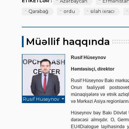
ETIKETLƏR :
Azərbaycan
Ermənista
Qarabağ
ordu
silah ixracı
Müəllif haqqında
Rusif Hüseynov
Həmtəsisçi, direktor
Rusif Hüseynov Bakı mərkəzl
Onun fəaliyyəti postsovet
münaqişələrə və etnik azlıq
Rusif Hüseynov
və Mərkəzi Asiya regionlarına 
Hüseynov bəy Bakı Dövlət Un
dərəcəsi almışdır. O, Ge
EU4Dialogue layihəsində ye