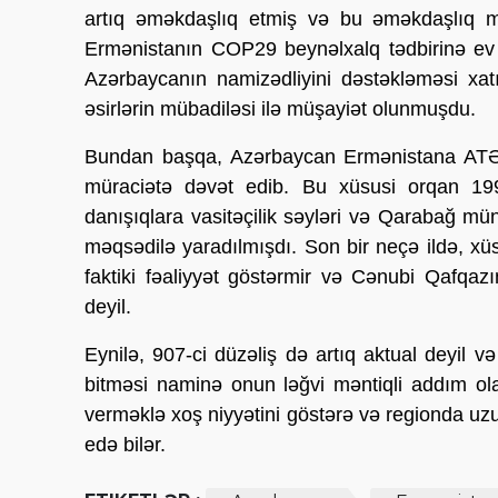
artıq əməkdaşlıq etmiş və bu əməkdaşlıq müs
Ermənistanın COP29 beynəlxalq tədbirinə ev s
Azərbaycanın namizədliyini dəstəkləməsi xat
əsirlərin mübadiləsi ilə müşayiət olunmuşdu.
Bundan başqa, Azərbaycan Ermənistana ATƏT
müraciətə dəvət edib. Bu xüsusi orqan 199
danışıqlara vasitəçilik səyləri və Qarabağ mün
məqsədilə yaradılmışdı. Son bir neçə ildə, x
faktiki fəaliyyət göstərmir və Cənubi Qafqaz
deyil.
Eynilə, 907-ci düzəliş də artıq aktual deyil 
bitməsi naminə onun ləğvi məntiqli addım ol
verməklə xoş niyyətini göstərə və regionda uz
edə bilər.