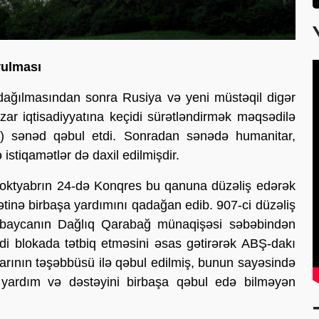
rulması
dağılmasından sonra Rusiya və yeni müstəqil digər
ar iqtisadiyyatına keçidi sürətləndirmək məqsədilə
) sənəd qəbul etdi. Sonradan sənədə humanitar,
 istiqamətlər də daxil edilmişdir.
 - oktyabrın 24-də Konqres bu qanuna düzəliş edərək
inə birbaşa yardımını qadağan edib. 907-ci düzəliş
rbaycanın Dağlıq Qarabağ münaqişəsi səbəbindən
di blokada tətbiq etməsini əsas gətirərək ABŞ-dakı
atlarının təşəbbüsü ilə qəbul edilmiş, bunun sayəsində
yardım və dəstəyini birbaşa qəbul edə bilməyən