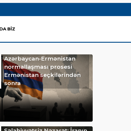
DA BİZ
Azərbaycan-Ermənistan
normallaşması prosesi
Ermənistan seçkilərindən
sonra
Səlahiyyətsiz Nəzarət: İranın