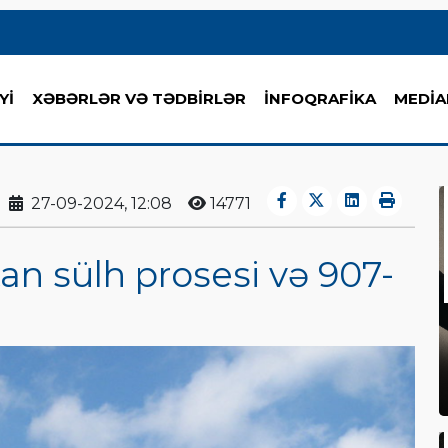
Yİ
XƏBƏRLƏR VƏ TƏDBİRLƏR
İNFOQRAFİKA
MEDİA
27-09-2024, 12:08
14771
n sülh prosesi və 907-