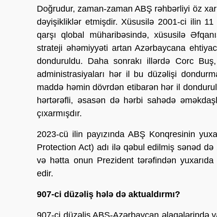
Doğrudur, zaman-zaman ABŞ rəhbərliyi öz xari
dəyişikliklər etmişdir. Xüsusilə 2001-ci ilin 
qarşı qlobal müharibəsində, xüsusilə Əfqanı
strateji əhəmiyyəti artan Azərbaycana ehtiyacı
donduruldu. Daha sonrakı illərdə Corc B
administrasiyaları hər il bu düzəlişi dondu
maddə həmin dövrdən etibarən hər il donduru
hərtərəfli, əsasən də hərbi sahədə əməkdaş
çıxarmışdır.
2023-cü ilin payızında ABŞ Konqresinin yuxa
Protection Act) adı ilə qəbul edilmiş sənəd d
və hətta onun Prezident tərəfindən yuxarıd
edir.
907-ci düzəliş hələ də aktualdırmı?
907-ci düzəliş ABŞ-Azərbaycan əlaqələrində v