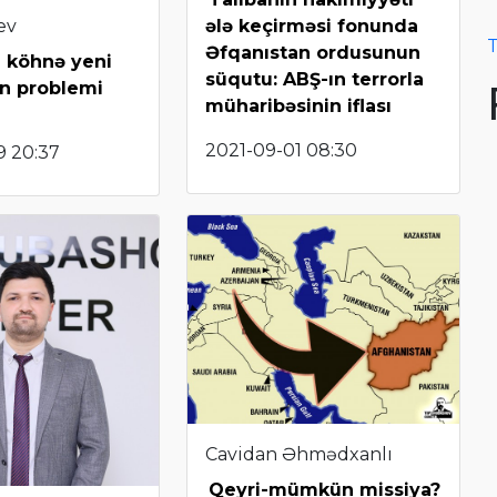
ev
ələ keçirməsi fonunda
T
Əfqanıstan ordusunun
n köhnə yeni
süqutu: ABŞ-ın terrorla
n problemi
müharibəsinin iflası
2021-09-01 08:30
9 20:37
Cavidan Əhmədxanlı
Qeyri-mümkün missiya?