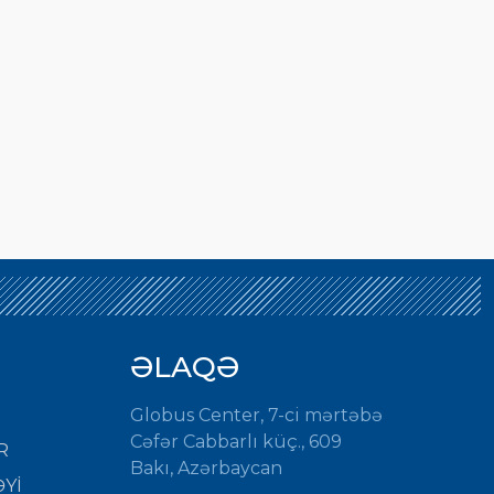
ƏLAQƏ
Globus Center, 7-ci mərtəbə
Cəfər Cabbarlı küç., 609
R
Bakı, Azərbaycan
Yİ