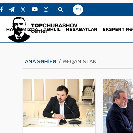
EN
HAQQIMIZDA
TƏHLİL
HESABATLAR
EKSPERT RƏ
ANA SƏHIFƏ
ƏFQANISTAN