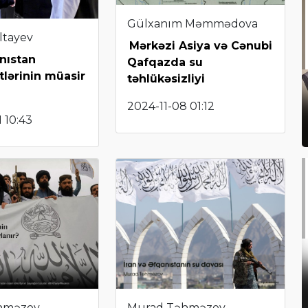
Gülxanım Məmmədova
ltayev
Mərkəzi Asiya və Cənubi
nıstan
Qafqazda su
lərinin müasir
təhlükəsizliyi
2024-11-08 01:12
 10:43
hməzov
Murad Təhməzov