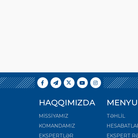
HAQQIMIZDA
MENYU
MISSIYAMIZ
TƏHLİL
KOMANDAMIZ
HESABATLA
EKSPERTLƏR
EKSPERT RƏ