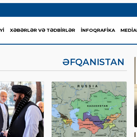
Yİ
XƏBƏRLƏR VƏ TƏDBİRLƏR
İNFOQRAFİKA
MEDİA
ƏFQANISTAN