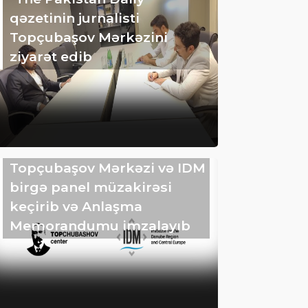
qəzetinin jurnalisti
Topçubaşov Mərkəzini
ziyarət edib
Topçubaşov Mərkəzi və IDM
birgə panel müzakirəsi
keçirib və Anlaşma
Memorandumu imzalayıb