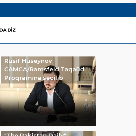
DA BİZ
Rusif Hüseynov
CAMCA/Ramsfeld Təqaüd
Proqramına seçilib
"The Pakistan Daily"