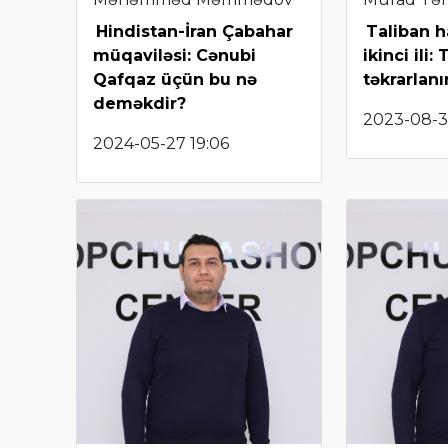
Hindistan-İran Çabahar
Taliban h
müqaviləsi: Cənubi
ikinci ili: 
Qafqaz üçün bu nə
təkrarlanı
deməkdir?
2023-08-31
2024-05-27 19:06