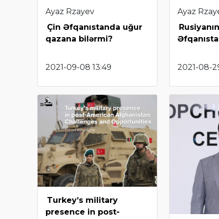
Ayaz Rzayev
Ayaz Rzay
Çin Əfqanıstanda uğur
Rusiyanı
qazana bilərmi?
Əfqanısta
2021-09-08 13:49
2021-08-2
Turkey’s military
presence in post-