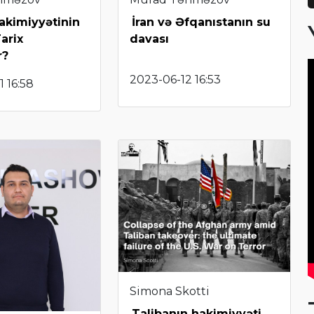
akimiyyətinin
İran və Əfqanıstanın su
Tarix
davası
r?
2023-06-12 16:53
 16:58
Simona Skotti
Talibanın hakimiyyəti