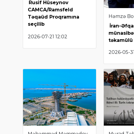
Rusif Hüseynov
CAMCA/Ramsfeld
Həmzə Bo
Təqaüd Proqramına
seçilib
İran-Əfqa
münasibət
2026-07-21 12:02
təkamülü
2026-05-31
Məhəmməd Məmmədov
Murad Tə