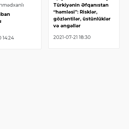
hmədxanlı
Türkiyənin Əfqanıstan
“həmləsi”: Risklər,
liban
gözləntilər, üstünlüklər
u
və əngəllər
2021-07-21 18:30
 14:24