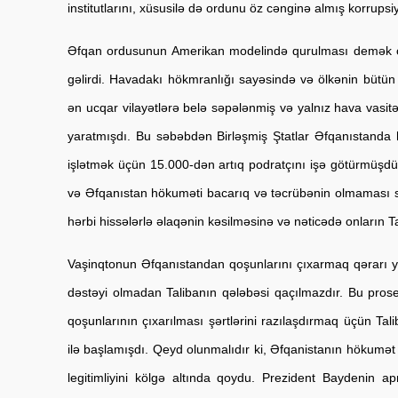
institutlarını, xüsusilə də ordunu öz cənginə almış korrups
Əfqan ordusunun Amerikan modelində qurulması demək olar
gəlirdi. Havadakı hökmranlığı sayəsində və ölkənin bütün 
ən ucqar vilayətlərə belə səpələnmiş və yalnız hava vasitəl
yaratmışdı. Bu səbəbdən Birləşmiş Ştatlar Əfqanıstanda h
işlətmək üçün 15.000-dən artıq podratçını işə götürmüşdü. L
və Əfqanıstan hökuməti bacarıq və təcrübənin olmaması sə
hərbi hissələrlə əlaqənin kəsilməsinə və nəticədə onların T
Vaşinqtonun Əfqanıstandan qoşunlarını çıxarmaq qərarı yer
dəstəyi olmadan Talibanın qələbəsi qaçılmazdır. Bu pros
qoşunlarının çıxarılması şərtlərini razılaşdırmaq üçün Ta
ilə başlamışdı. Qeyd olunmalıdır ki, Əfqanistanın hökumət
legitimliyini kölgə altında qoydu. Prezident Baydenin a