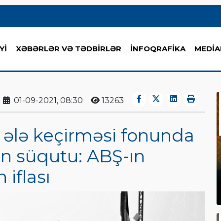
Yİ
XƏBƏRLƏR VƏ TƏDBİRLƏR
İNFOQRAFİKA
MEDİA
01-09-2021, 08:30
13263
i ələ keçirməsi fonunda
n süqutu: ABŞ-ın
 iflası