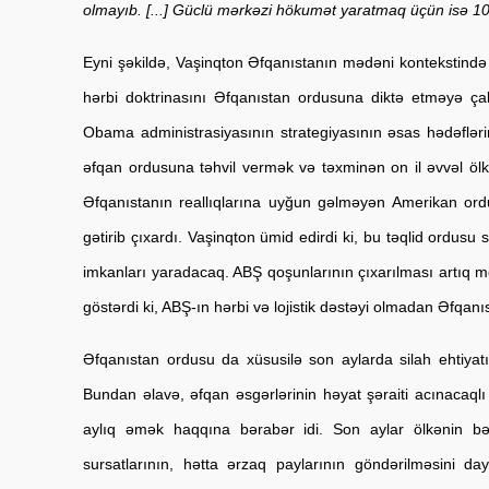
olmayıb. [...] Güclü mərkəzi hökumət yaratmaq üçün isə 100 
Eyni şəkildə, Vaşinqton Əfqanıstanın mədəni kontekstində fə
hərbi doktrinasını Əfqanıstan ordusuna diktə etməyə çalı
Obama administrasiyasının strategiyasının əsas hədəflərind
əfqan ordusuna təhvil vermək və təxminən on il əvvəl ölkə
Əfqanıstanın reallıqlarına uyğun gəlməyən Amerikan ord
gətirib çıxardı. Vaşinqton ümid edirdi ki, bu təqlid ordusu
imkanları yaradacaq. ABŞ qoşunlarının çıxarılması artıq möv
göstərdi ki, ABŞ-ın hərbi və lojistik dəstəyi olmadan Əfqan
Əfqanıstan ordusu da xüsusilə son aylarda silah ehtiyatı
Bundan əlavə, əfqan əsgərlərinin həyat şəraiti acınacaqlı i
aylıq əmək haqqına bərabər idi. Son aylar ölkənin bə
sursatlarının, hətta ərzaq paylarının göndərilməsini d