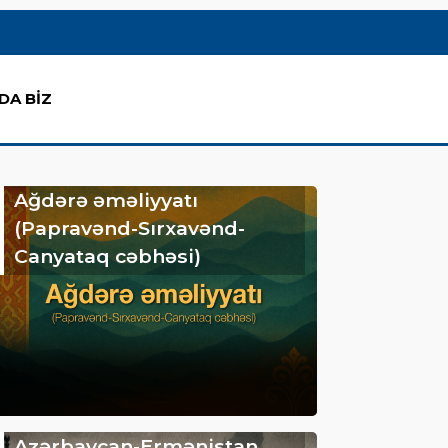
DA BİZ
Ağdərə əməliyyatı
(Papravənd-Sırxavənd-
Canyataq cəbhəsi)
Azərbaycan-Ermənistan