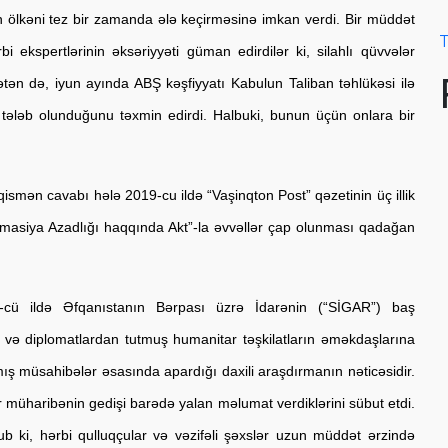
 ölkəni tez bir zamanda ələ keçirməsinə imkan verdi. Bir müddət 
T
ekspertlərinin əksəriyyəti güman edirdilər ki, silahlı qüvvələr 
ən də, iyun ayında ABŞ kəşfiyyatı Kabulun Taliban təhlükəsi ilə 
tələb olunduğunu təxmin edirdi. Halbuki, bunun üçün onlara bir 
mən cavabı hələ 2019-cu ildə “Vaşinqton Post” qəzetinin üç illik 
siya Azadlığı haqqında Akt”-la əvvəllər çap olunması qadağan 
cü ildə Əfqanıstanın Bərpası üzrə İdarənin (“SİGAR”) baş 
və diplomatlardan tutmuş humanitar təşkilatların əməkdaşlarına 
 müsahibələr əsasında apardığı daxili araşdırmanın nəticəsidir. 
müharibənin gedişi barədə yalan məlumat verdiklərini sübut etdi. 
 ki, hərbi qulluqçular və vəzifəli şəxslər uzun müddət ərzində 