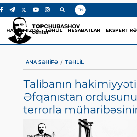
EN
HAQQIMIZDA
TƏHLİL
HESABATLAR
EKSPERT RƏ
ANA SƏHIFƏ
TƏHLİL
Talibanın hakimiyyət
Əfqanıstan ordusunu
terrorla müharibəsinin