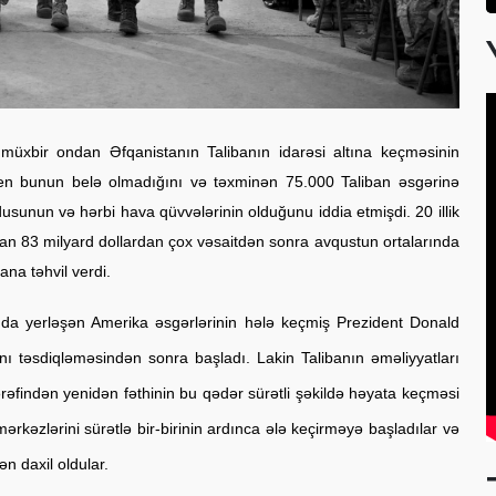
üxbir ondan Əfqanistanın Talibanın idarəsi altına keçməsinin 
en bunun belə olmadığını və təxminən 75.000 Taliban əsgərinə 
sunun və hərbi hava qüvvələrinin olduğunu iddia etmişdi. 20 illik 
nan 83 milyard dollardan çox vəsaitdən sonra avqustun ortalarında 
na təhvil verdi.
a yerləşən Amerika əsgərlərinin hələ keçmiş Prezident Donald 
nı təsdiqləməsindən sonra başladı. Lakin Talibanın əməliyyatları 
əfindən yenidən fəthinin bu qədər sürətli şəkildə həyata keçməsi 
ərkəzlərini sürətlə bir-birinin ardınca ələ keçirməyə başladılar və 
 daxil oldular.