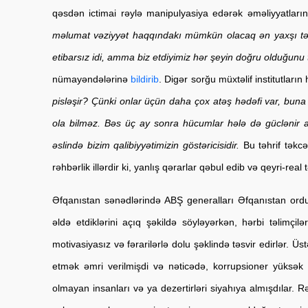
qəsdən ictimai rəylə manipulyasiya edərək əməliyyatların 
məlumat vəziyyət haqqındakı mümkün olacaq ən yaxşı təsv
etibarsız idi, amma biz etdiyimiz hər şeyin doğru olduğunu 
nümayəndələrinə 
bildirib
. Digər sorğu müxtəlif institutların 
pisləşir? Çünki onlar üçün daha çox atəş hədəfi var, buna g
ola bilməz. Bəs üç ay sonra hücumlar hələ də güclənir ax
əslində bizim qalibiyyətimizin göstəricisidir.
 Bu təhrif təkcə
rəhbərlik illərdir ki, yanlış qərarlar qəbul edib və qeyri-real
Əfqanıstan sənədlərində ABŞ generalları Əfqanıstan ordusu 
əldə etdiklərini açıq şəkildə söyləyərkən, hərbi təlimçil
motivasiyasız və fərarilərlə dolu şəklində təsvir edirlər. 
etmək əmri verilmişdi və nəticədə, korrupsioner yüksək 
olmayan insanları və ya dezertirləri siyahıya almışdılar.