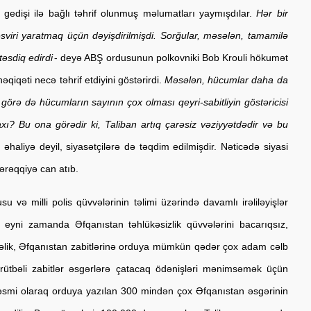
gedişi ilə bağlı təhrif olunmuş məlumatları yaymışdılar. 
Hər bir 
iri yaratmaq üçün dəyişdirilmişdi. Sorğular, məsələn, tamamilə 
təsdiq edirdi
- deyə ABŞ ordusunun polkovniki Bob Krouli hökumət 
həqiqəti necə təhrif etdiyini göstərirdi. 
Məsələn, hücumlar daha da 
örə də hücumların sayının çox olması qeyri-sabitliyin göstəricisi 
ı? Bu ona görədir ki, Taliban artıq çarəsiz vəziyyətdədir və bu 
 əhaliyə deyil, siyasətçilərə də təqdim edilmişdir. Nəticədə siyasi 
 tərəqqiyə can atıb.
və milli polis qüvvələrinin təlimi üzərində davamlı irəliləyişlər 
ər eyni zamanda Əfqanıstan təhlükəsizlik qüvvələrini bacarıqsız, 
Üstəlik, Əfqanıstan zabitlərinə orduya mümkün qədər çox adam cəlb 
rütbəli zabitlər əsgərlərə çatacaq ödənişləri mənimsəmək üçün 
 Rəsmi olaraq orduya yazılan 300 mindən çox Əfqanıstan əsgərinin 