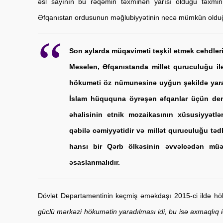
əsl sayının bu rəqəmin təxminən yarısı olduğu təxmin 
Əfqanıstan ordusunun məğlubiyyətinin necə mümkün olduğ
Son aylarda müqaviməti təşkil etmək cəhdləri A
Məsələn, Əfqanıstanda millət quruculuğu ilə
hökuməti öz nümunəsinə uyğun şəkildə yarat
İslam hüququna öyrəşən əfqanlar üçün dem
əhalisinin etnik mozaikasının xüsusiyyətlər
qəbilə cəmiyyətidir və millət quruculuğu tədbi
hansı bir Qərb ölkəsinin əvvəlcədən müəy
əsaslanmalıdır.
Dövlət Departamentinin keçmiş əməkdaşı 2015-ci ildə hök
güclü mərkəzi hökumətin yaradılması idi, bu isə axmaqlıq 