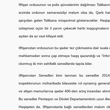
Əfqan ordusunun və polis qüvvələrinin dağılması Talibanın
ərzində ordunun səmərəsizliyi məlum olsa da, Qərb hərbi 
qarşıdan gələn Talibana müqavimət göstərəcəklər. Həqiqət
üzləşməsi üçün bir il yarım çəkəcək hərbi toqquşmaların 
aydan da az vaxt kifayət etdi.
Əfqanıstan ordusunun bu qədər tez çökməsinə dair suala qis
məhkəmədən sonra çap etməyə haqq qazandığı və “İnforma
olunmuş iki min səhifəlik sənədlərdə tapıla bilər. 
Əfqanıstan Sənədləri
 kimi tanınan bu sənədlər 2014-
inspektorunun müharibədə bilavasitə rol oynamış general 
və əfqan məmurlarına qədər 400-dən artıq insandan alınmış
Bu sənədlər Pentaqon və Dövlət Departamentinin uzun illər 
Həqiqətən də, Əfqanıstanla bağlı sənədlərdən məlum olub