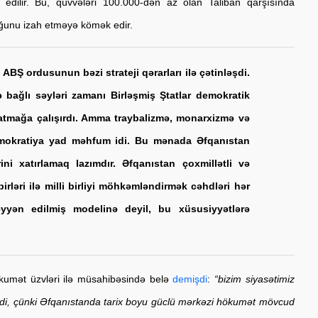
edilir. Bu, qüvvələri 100.000-dən az olan Taliban qarşısında 
unu izah etməyə kömək edir. 
BŞ ordusunun bəzi strateji qərarları ilə çətinləşdi. 
 bağlı səyləri zamanı Birləşmiş Ştatlar demokratik 
mağa çalışırdı. Amma traybalizmə, monarxizmə və 
okratiya yad məhfum idi. Bu mənada Əfqanıstan 
ini xatırlamaq lazımdır. Əfqanıstan çoxmillətli və 
rləri ilə milli birliyi möhkəmləndirmək cəhdləri hər 
yən edilmiş modelinə deyil, bu xüsusiyyətlərə 
umət üzvləri ilə müsahibəsində belə 
demişdi
: 
“bizim siyasətimiz 
idi, çünki Əfqanıstanda tarix boyu güclü mərkəzi hökumət mövcud 