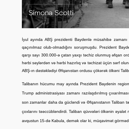
İyul ayında ABŞ prezidenti Baydenlə müsahibə zamanı m
qaçınılmaz olub-olmadığını soruşmuşdu. Prezident Bayd
qarşı sayı 300.000-ə çatan yaxşı təchiz olunmuş əfqan ordu
hərbi səylərdən və hərbi hazırlıq və təchizat üçün sərf olu
ABŞ-ın dəstəklədiyi Əfqanıstan ordusu çökərək ölkəni Taliba
Talibanın hücumu may ayında Prezident Baydenin regiond
Trump administrasiyası zamanı razılaşdırılmış çıxarılması
son zamanlar daha da gücləndi və Əfqanıstanın Taliban tər
çoxlarını təəccübləndirdi. Taliban qüvvələri ölkənin əyalət m
avqustun 15-də Kabula, demək olar ki, müqavimət görmədən