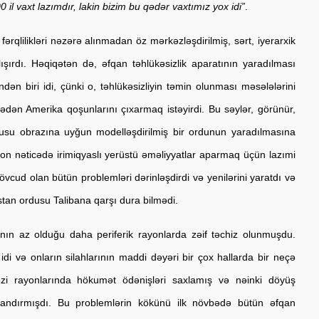
il vaxt lazımdır, lakin bizim bu qədər vaxtımız yox idi”
.
rqlilikləri nəzərə alınmadan öz mərkəzləşdirilmiş, sərt, iyerarxik 
şırdı. Həqiqətən də, əfqan təhlükəsizlik aparatının yaradılması 
ən biri idi, çünki o, təhlükəsizliyin təmin olunması məsələlərini 
dən Amerika qoşunlarını çıxarmaq istəyirdi. Bu səylər, görünür, 
usu obrazına uyğun modelləşdirilmiş bir ordunun yaradılmasına 
 son nəticədə irimiqyaslı yerüstü əməliyyatlar aparmaq üçün lazımi 
cud olan bütün problemləri dərinləşdirdi və yenilərini yaratdı və 
ıstan ordusu Talibana qarşı dura bilmədi.
nın az olduğu daha periferik rayonlarda zəif təchiz olunmuşdu. 
di və onların silahlarının maddi dəyəri bir çox hallarda bir neçə 
zi rayonlarında hökumət ödənişləri saxlamış və nəinki döyüş 
ayandırmışdı. Bu problemlərin kökünü ilk növbədə bütün əfqan 