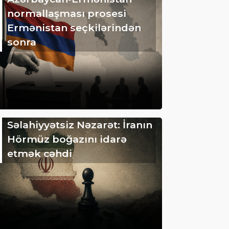
normallaşması prosesi
Ermənistan seçkilərindən
sonra
Səlahiyyətsiz Nəzarət: İranın
Hörmüz boğazını idarə
etmək cəhdi