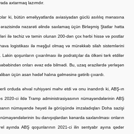
iyada axtarmaq lazımdır.
 ki, bütün əməliyyatlarda aviasiyadan güclü asılılıq mənasına 
ərazisində nəzarəti əlində saxlamaq üçün Birləşmiş Ştatlar hətta 
əri ilə təchiz və təmin olunan 200-dən çox hərbi hissə və postlar 
ava logistikası ilə məşğul olmaq və mürəkkəb silah sistemlərini 
akin qoşunların çıxarılması ilə podratçılar da ölkəni tərk etdilər 
bəbindən onları əvəz edə bilmədi. Bu, uzaq ərazilərdə yerləşən 
aliban üçün asan hədəf halına gəlməsinə gətirib çıxardı. 
li orduda əhval ruhiyyəni məhv etdi və onu inandırdı ki, ABŞ-ın 
es 2020-ci ildə Tramp administrasiyasının nümayəndələrinin ABŞ 
libanın nümayəndə heyəti ilə görüşündə imzaladıqları Doha sazişi 
 nümayəndələrinin bu danışıqlardan kənarda saxlanılması onların 
prel ayında ABŞ qoşunlarının 2021-ci ilin sentyabr ayına qədər 