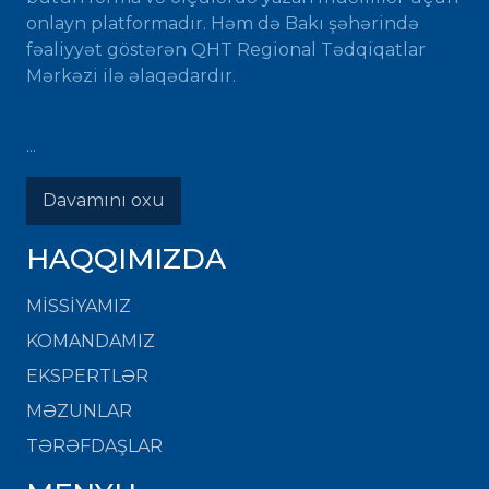
onlayn platformadır. Həm də Bakı şəhərində
fəaliyyət göstərən QHT Regional Tədqiqatlar
Mərkəzi ilə əlaqədardır.
...
Davamını oxu
HAQQIMIZDA
MISSIYAMIZ
KOMANDAMIZ
EKSPERTLƏR
MƏZUNLAR
TƏRƏFDAŞLAR