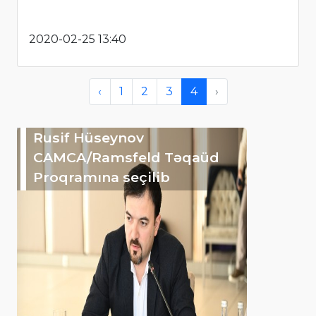
2020-02-25 13:40
‹
1
2
3
4
›
Rusif Hüseynov
CAMCA/Ramsfeld Təqaüd
Proqramına seçilib