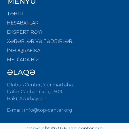
MENYU
TƏHLİL
HESABATLAR
EKSPERT RƏYİ
XƏBƏRLƏR VƏ TƏDBİRLƏR
İNFOQRAFİKA
MEDİADA BİZ
ƏLAQƏ
Globus Center, 7-ci mərtəbə
Cəfər Cabbarlı küç., 609
Bakı, Azərbaycan
E-mail: info@top-center.org
Copyright ©
2026 Top-center.org