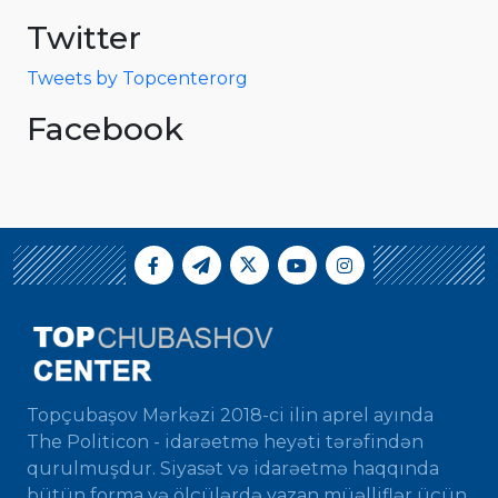
Twitter
Tweets by Topcenterorg
Facebook
Topçubaşov Mərkəzi 2018-ci ilin aprel ayında
The Politicon - idarəetmə heyəti tərəfindən
qurulmuşdur. Siyasət və idarəetmə haqqında
bütün forma və ölçülərdə yazan müəlliflər üçün