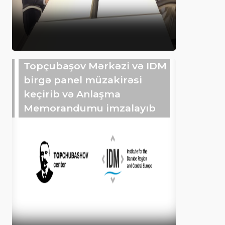
Topçubaşov Mərkəzi və IDM
birgə panel müzakirəsi
keçirib və Anlaşma
Memorandumu imzalayıb