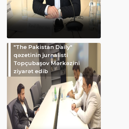
"The Pakistan Daily"
qəzetinin jurnalisti
Topçubaşov Mərkəzini
ziyarət edib