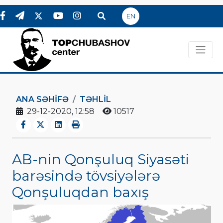
EN
ANA SƏHIFƏ
TƏHLİL
29-12-2020, 12:58
10517
AB-nin Qonşuluq Siyasəti
barəsində tövsiyələrə
Qonşuluqdan baxış