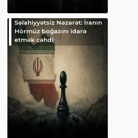
Səlahiyyətsiz Nəzarət: İranın
Hörmüz boğazını idarə
etmək cəhdi