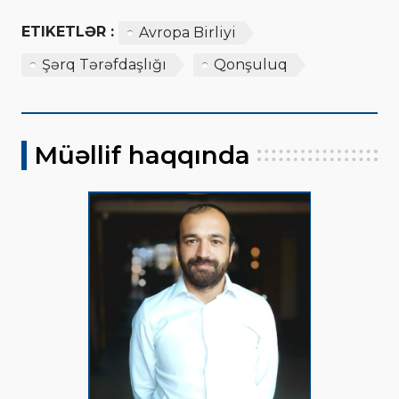
ETIKETLƏR :
Avropa Birliyi
Şərq Tərəfdaşlığı
Qonşuluq
Müəllif haqqında