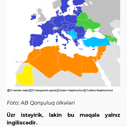
Foto: AB Qonşuluq ölkələri
Üzr istəyirik, lakin bu məqalə yalnız
ingiliscədir.