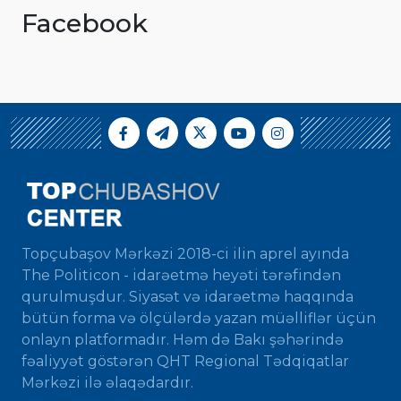
Facebook
Topçubaşov Mərkəzi 2018-ci ilin aprel ayında
The Politicon - idarəetmə heyəti tərəfindən
qurulmuşdur. Siyasət və idarəetmə haqqında
bütün forma və ölçülərdə yazan müəlliflər üçün
onlayn platformadır. Həm də Bakı şəhərində
fəaliyyət göstərən QHT Regional Tədqiqatlar
Mərkəzi ilə əlaqədardır.