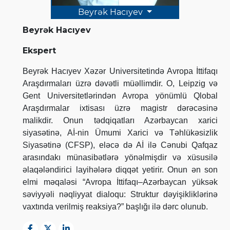
Beyrək Hacıyev
Beyrək Hacıyev
Ekspert
Beyrək Hacıyev Xəzər Universitetində Avropa İttifaqı
Araşdırmaları üzrə dəvətli müəllimdir. O, Leipzig və
Gent Universitetlərindən Avropa yönümlü Qlobal
Araşdırmalar ixtisası üzrə magistr dərəcəsinə
malikdir. Onun tədqiqatları Azərbaycan xarici
siyasətinə, Aİ-nin Ümumi Xarici və Təhlükəsizlik
Siyasətinə (CFSP), eləcə də Aİ ilə Cənubi Qafqaz
arasındakı münasibətlərə yönəlmişdir və xüsusilə
əlaqələndirici layihələrə diqqət yetirir. Onun ən son
elmi məqaləsi “Avropa İttifaqı–Azərbaycan yüksək
səviyyəli nəqliyyat dialoqu: Struktur dəyişikliklərinə
vaxtında verilmiş reaksiya?” başlığı ilə dərc olunub.