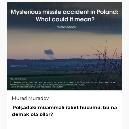
Murad Muradov
Polşadakı müəmmalı raket hücumu: bu nə
demək ola bilər?