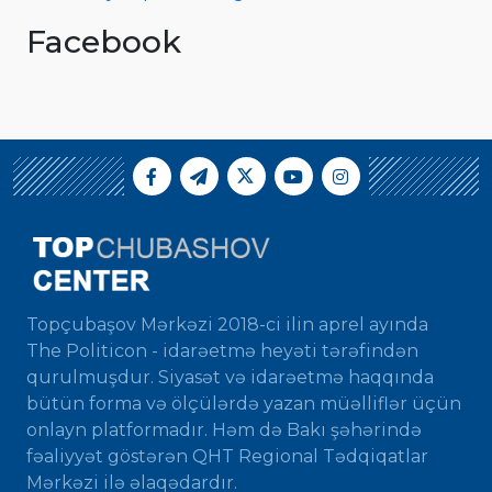
Facebook
Topçubaşov Mərkəzi 2018-ci ilin aprel ayında
The Politicon - idarəetmə heyəti tərəfindən
qurulmuşdur. Siyasət və idarəetmə haqqında
bütün forma və ölçülərdə yazan müəlliflər üçün
onlayn platformadır. Həm də Bakı şəhərində
fəaliyyət göstərən QHT Regional Tədqiqatlar
Mərkəzi ilə əlaqədardır.