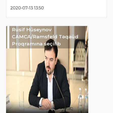
2020-07-13 13:50
Rusif Hüseynov
CAMCA/Ramsfeld Təqaüd
Proqramına seçilib