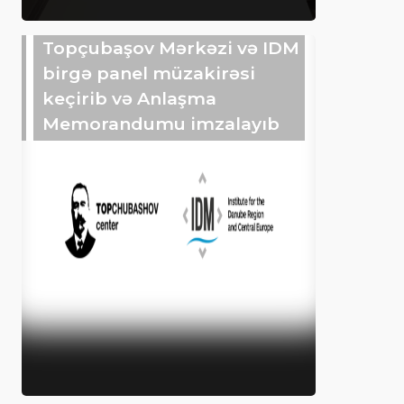
Topçubaşov Mərkəzi və IDM
birgə panel müzakirəsi
keçirib və Anlaşma
Memorandumu imzalayıb