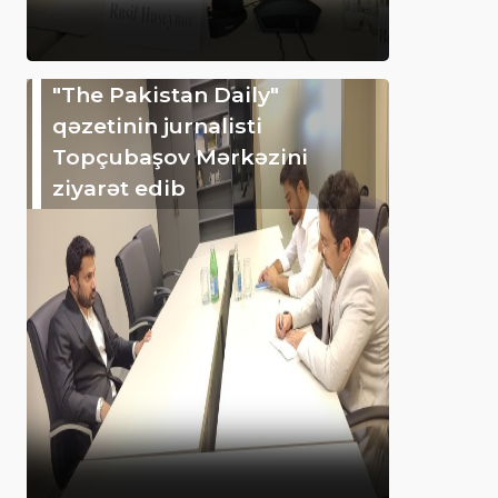
"The Pakistan Daily"
qəzetinin jurnalisti
Topçubaşov Mərkəzini
ziyarət edib