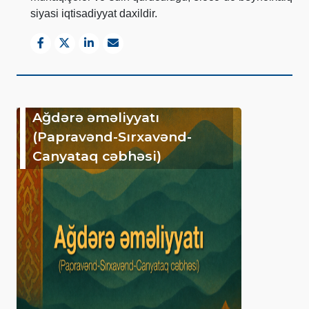
siyasi iqtisadiyyat daxildir.
Ağdərə əməliyyatı
(Papravənd-Sırxavənd-
Canyataq cəbhəsi)