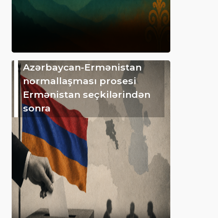
Azərbaycan-Ermənistan
normallaşması prosesi
Ermənistan seçkilərindən
sonra