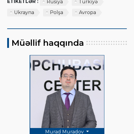
ETIKETLƏR :
Rusiya
Türkiyə
Ukrayna
Polşa
Avropa
Müəllif haqqında
Murad Muradov