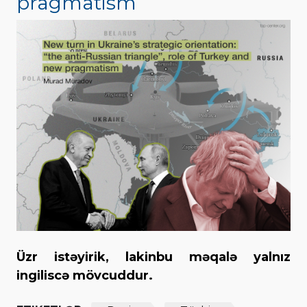
pragmatism
Üzr istəyirik, lakinbu məqalə yalnız
ingiliscə mövcuddur.