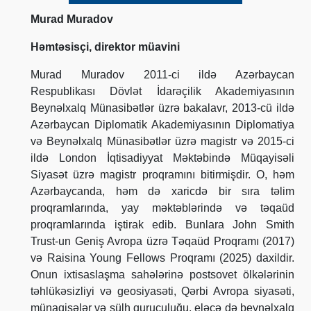
Murad Muradov
Həmtəsisçi, direktor müavini
Murad Muradov 2011-ci ildə Azərbaycan
Respublikası Dövlət İdarəçilik Akademiyasının
Beynəlxalq Münasibətlər üzrə bakalavr, 2013-cü ildə
Azərbaycan Diplomatik Akademiyasının Diplomatiya
və Beynəlxalq Münasibətlər üzrə magistr və 2015-ci
ildə London İqtisadiyyat Məktəbində Müqayisəli
Siyasət üzrə magistr proqramını bitirmişdir. O, həm
Azərbaycanda, həm də xaricdə bir sıra təlim
proqramlarında, yay məktəblərində və təqaüd
proqramlarında iştirak edib. Bunlara John Smith
Trust-un Geniş Avropa üzrə Təqaüd Proqramı (2017)
və Raisina Young Fellows Proqramı (2025) daxildir.
Onun ixtisaslaşma sahələrinə postsovet ölkələrinin
təhlükəsizliyi və geosiyasəti, Qərbi Avropa siyasəti,
münaqişələr və sülh quruculuğu, eləcə də beynəlxalq