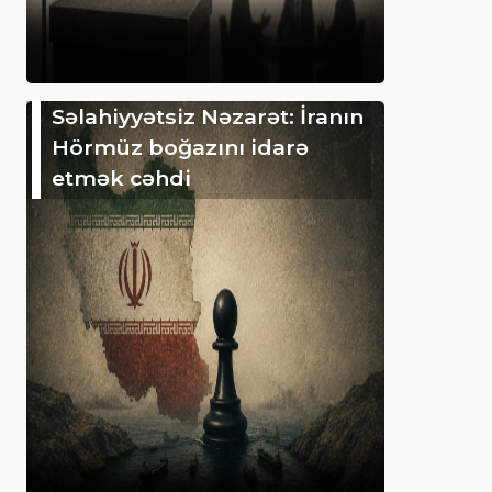
Səlahiyyətsiz Nəzarət: İranın
Hörmüz boğazını idarə
etmək cəhdi