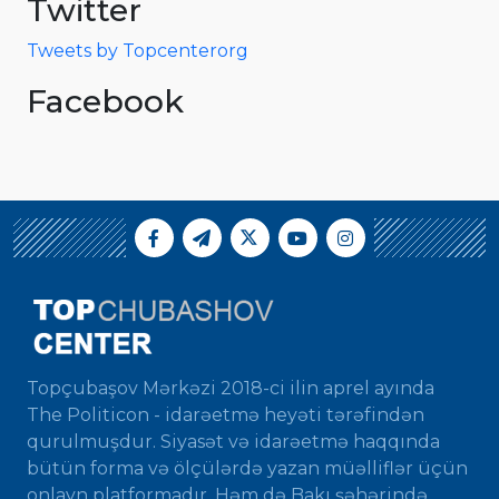
Twitter
Tweets by Topcenterorg
Facebook
Topçubaşov Mərkəzi 2018-ci ilin aprel ayında
The Politicon - idarəetmə heyəti tərəfindən
qurulmuşdur. Siyasət və idarəetmə haqqında
bütün forma və ölçülərdə yazan müəlliflər üçün
onlayn platformadır. Həm də Bakı şəhərində