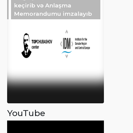
keçirib və Anlaşma
Memorandumu imzalayıb
YouTube