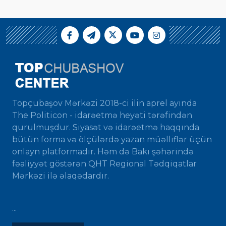
Topçubaşov Mərkəzi 2018-ci ilin aprel ayında
The Politicon - idarəetmə heyəti tərəfindən
qurulmuşdur. Siyasət və idarəetmə haqqında
bütün forma və ölçülərdə yazan müəlliflər üçün
onlayn platformadır. Həm də Bakı şəhərində
fəaliyyət göstərən QHT Regional Tədqiqatlar
Mərkəzi ilə əlaqədardır.
...