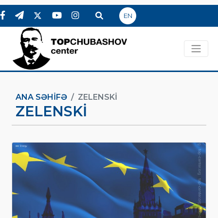
EN
ANA SƏHIFƏ
ZELENSKI
ZELENSKI