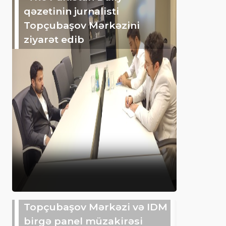
qəzetinin jurnalisti
Topçubaşov Mərkəzini
ziyarət edib
Topçubaşov Mərkəzi və IDM
birgə panel müzakirəsi