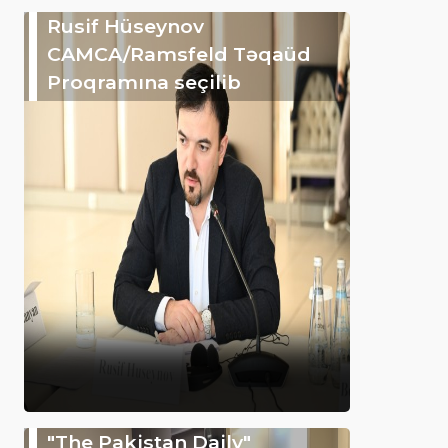
Rusif Hüseynov
CAMCA/Ramsfeld Təqaüd
Proqramına seçilib
"The Pakistan Daily"