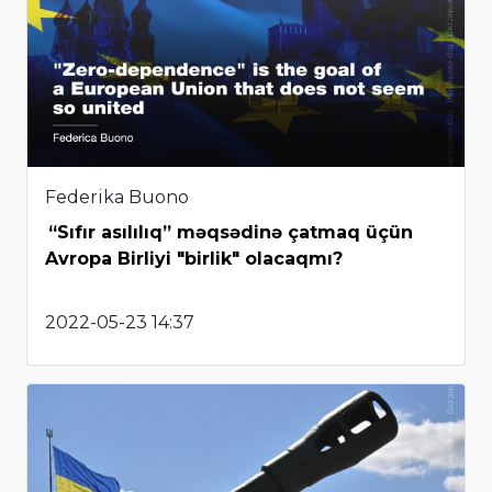
Federika Buono
“Sıfır asılılıq” məqsədinə çatmaq üçün
Avropa Birliyi "birlik" olacaqmı?
2022-05-23 14:37