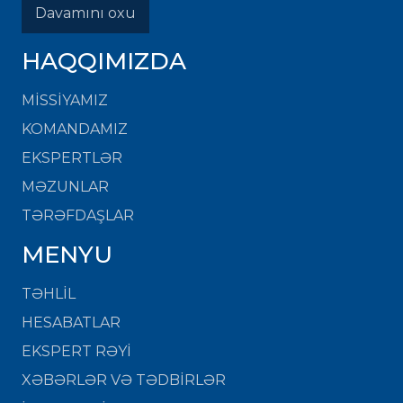
Davamını oxu
HAQQIMIZDA
MISSIYAMIZ
KOMANDAMIZ
EKSPERTLƏR
MƏZUNLAR
TƏRƏFDAŞLAR
MENYU
TƏHLİL
HESABATLAR
EKSPERT RƏYİ
XƏBƏRLƏR VƏ TƏDBİRLƏR