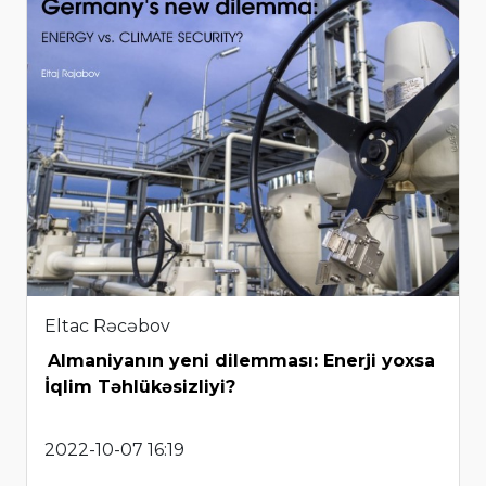
Eltac Rəcəbov
Almaniyanın yeni dilemması: Enerji yoxsa
İqlim Təhlükəsizliyi?
2022-10-07 16:19