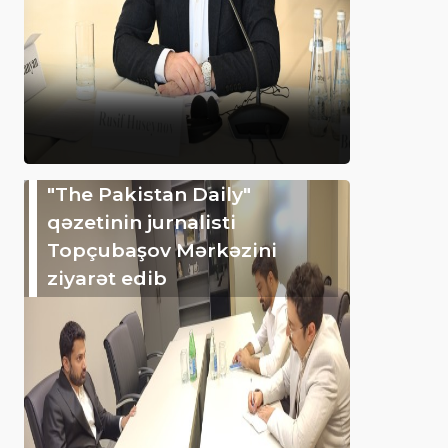
"The Pakistan Daily"
qəzetinin jurnalisti
Topçubaşov Mərkəzini
ziyarət edib