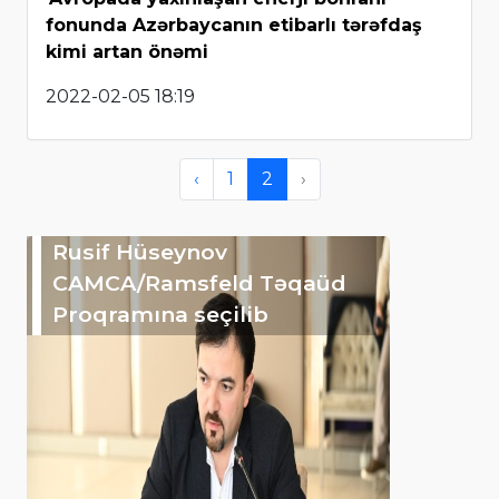
fonunda Azərbaycanın etibarlı tərəfdaş
kimi artan önəmi
2022-02-05 18:19
‹
1
2
›
Rusif Hüseynov
CAMCA/Ramsfeld Təqaüd
Proqramına seçilib