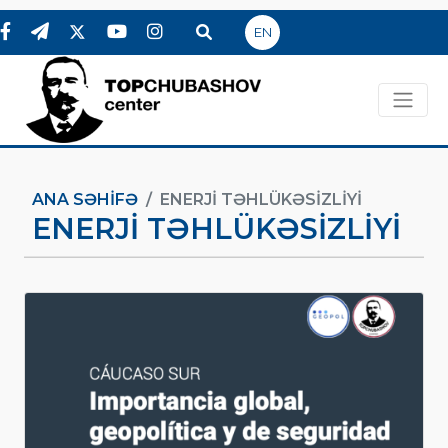
EN
ANA SƏHIFƏ
ENERJI TƏHLÜKƏSIZLIYI
ENERJI TƏHLÜKƏSIZLIYI