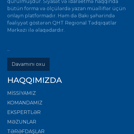
qurulmuşdur. Siyasət və idarəetmə haqqında
bütün forma və ölçülərdə yazan müəlliflər üçün
onlayn platformadır. Həm də Bakı şəhərində
fəaliyyət göstərən QHT Regional Tədqiqatlar
Mərkəzi ilə əlaqədardır.
...
Davamını oxu
HAQQIMIZDA
MISSIYAMIZ
KOMANDAMIZ
EKSPERTLƏR
MƏZUNLAR
TƏRƏFDAŞLAR