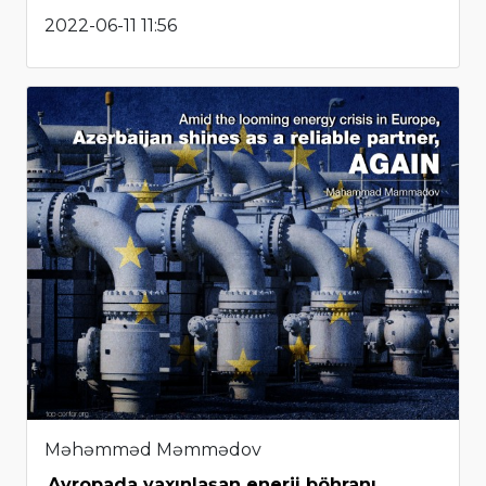
2022-06-11 11:56
Məhəmməd Məmmədov
Avropada yaxınlaşan enerji böhranı