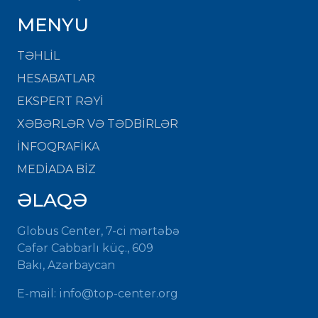
MENYU
TƏHLİL
HESABATLAR
EKSPERT RƏYİ
XƏBƏRLƏR VƏ TƏDBİRLƏR
İNFOQRAFİKA
MEDİADA BİZ
ƏLAQƏ
Globus Center, 7-ci mərtəbə
Cəfər Cabbarlı küç., 609
Bakı, Azərbaycan
E-mail: info@top-center.org