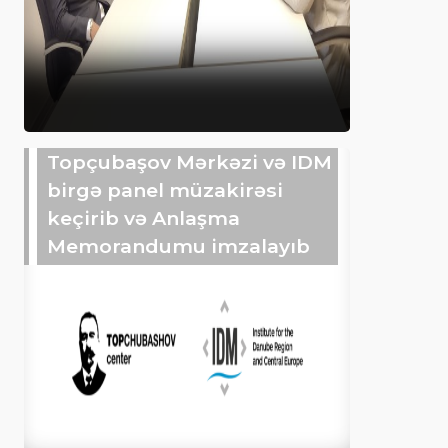
Topçubaşov Mərkəzi və IDM
birgə panel müzakirəsi
keçirib və Anlaşma
Memorandumu imzalayıb