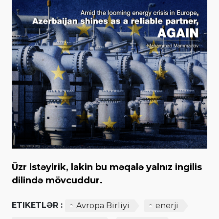
Üzr istəyirik, lakin bu məqalə yalnız ingilis
dilində mövcuddur.
ETIKETLƏR :
Avropa Birliyi
enerji