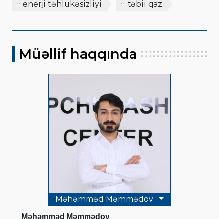
enerji təhlükəsizliyi
təbii qaz
Müəllif haqqında
Məhəmməd Məmmədov
Məhəmməd Məmmədov