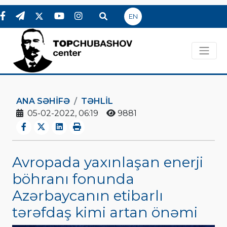
EN
ANA SƏHIFƏ
TƏHLİL
05-02-2022, 06:19
9881
Avropada yaxınlaşan enerji
böhranı fonunda
Azərbaycanın etibarlı
tərəfdaş kimi artan önəmi