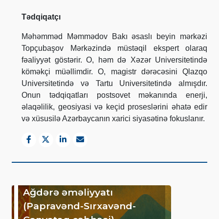
Tədqiqatçı
Məhəmməd Məmmədov Bakı əsaslı beyin mərkəzi
Topçubaşov Mərkəzində müstəqil ekspert olaraq
fəaliyyət göstərir.
O, həm də Xəzər Universitetində
köməkçi müəllimdir. O, magistr dərəcəsini Qlazqo
Universitetində və Tartu Universitetində almışdır.
Onun tədqiqatları postsovet məkanında enerji,
əlaqəlilik, geosiyasi və keçid proseslərini əhatə edir
və xüsusilə Azərbaycanın xarici siyasətinə fokuslanır.
Ağdərə əməliyyatı
(Papravənd-Sırxavənd-