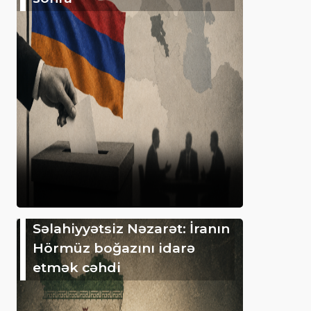
Səlahiyyətsiz Nəzarət: İranın
Hörmüz boğazını idarə
etmək cəhdi