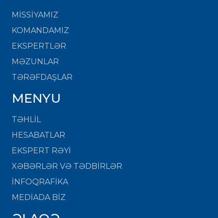
MISSIYAMIZ
KOMANDAMIZ
EKSPERTLƏR
MƏZUNLAR
TƏRƏFDAŞLAR
MENYU
TƏHLİL
HESABATLAR
EKSPERT RƏYİ
XƏBƏRLƏR VƏ TƏDBİRLƏR
İNFOQRAFİKA
MEDİADA BİZ