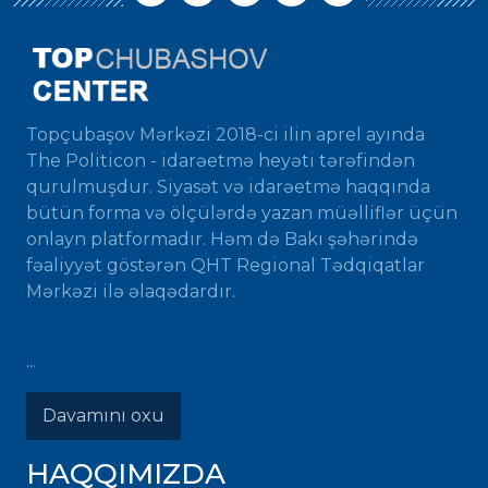
Topçubaşov Mərkəzi 2018-ci ilin aprel ayında
The Politicon - idarəetmə heyəti tərəfindən
qurulmuşdur. Siyasət və idarəetmə haqqında
bütün forma və ölçülərdə yazan müəlliflər üçün
onlayn platformadır. Həm də Bakı şəhərində
fəaliyyət göstərən QHT Regional Tədqiqatlar
Mərkəzi ilə əlaqədardır.
...
Davamını oxu
HAQQIMIZDA