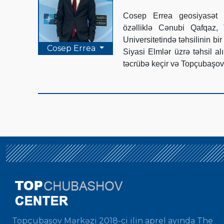
Cosep Errea geosiyasət v
özəlliklə Cənubi Qafqaz, 
Universitetində təhsilinin b
Cosep Errea
Siyasi Elmlər üzrə təhsil a
təcrübə keçir və Topçubaşov 
Topçubaşov Mərkəzi 2018-ci ilin aprel ayında The