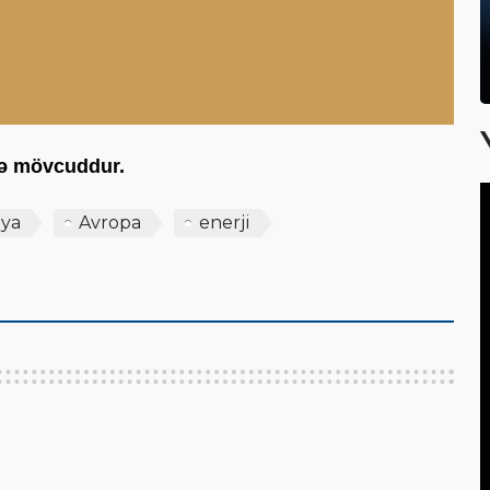
scə mövcuddur.
iya
Avropa
enerji