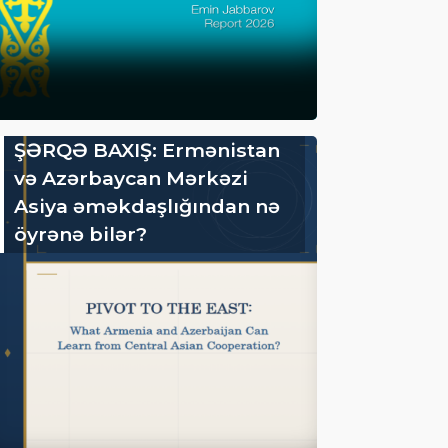
ŞƏRQƏ BAXIŞ: Ermənistan
və Azərbaycan Mərkəzi
Asiya əməkdaşlığından nə
öyrənə bilər?