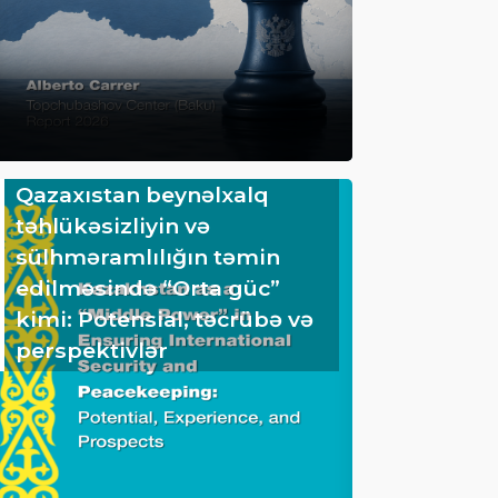
Qazaxıstan beynəlxalq
təhlükəsizliyin və
sülhməramlılığın təmin
edilməsində “Orta güc”
kimi: Potensial, təcrübə və
perspektivlər