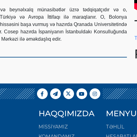
ə beynəlxalq münasibətlər üzrə tədqiqatçıdır və o,
Türkiyə və Avropa İttifaqı ilə maraqlanır. O, Bolonya
ir hissəsini başa vurmuş və hazırda Qranada Universitetində
lır. Cosep hazırda İspaniyanın İstanbuldakı Konsulluğunda
T
Mərkəzi ilə əməkdaşlıq edir.
HAQQIMIZDA
MENYU
MISSIYAMIZ
TƏHLİL
KOMANDAMIZ
HESABATLA