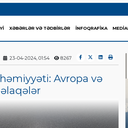
Yİ
XƏBƏRLƏR VƏ TƏDBİRLƏR
İNFOQRAFİKA
MEDİA
23-04-2024, 01:54
8267
əhəmiyyəti: Avropa və
 əlaqələr