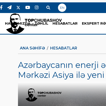
EN
HAQQIMIZDA
TƏHLİL
HESABATLAR
EKSPERT RƏ
ANA SƏHIFƏ
HESABATLAR
Azərbaycanın enerji 
Mərkəzi Asiya ilə yeni