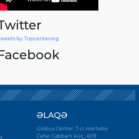
Twitter
weets by Topcenterorg
Facebook
ƏLAQƏ
Globus Center, 7-ci mərtəbə
Cəfər Cabbarlı küç., 609
R