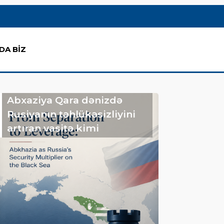
DA BİZ
Abxaziya Qara dənizdə
Rusiyanın təhlükəsizliyini
artıran vasitə kimi