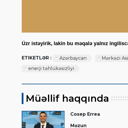
Üzr istəyirik, lakin bu məqalə yalnız ingili
ETIKETLƏR :
Azərbaycan
Mərkəzi As
enerji təhlükəsizliyi
Müəllif haqqında
Cosep Errea
Məzun