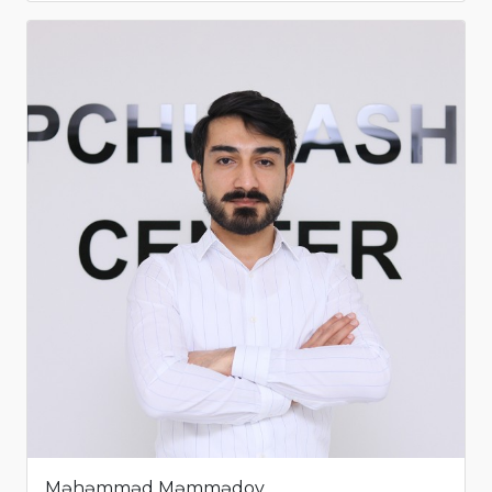
Məhəmməd Məmmədov