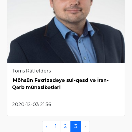
Toms Rātfelders
Möhsün Fəxrizadəyə sui-qəsd və İran-
Qərb münasibətləri
2020-12-03 21:56
‹
1
2
3
›