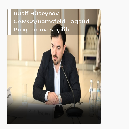
Rusif Hüseynov
CAMCA/Ramsfeld Təqaüd
Proqramına seçilib