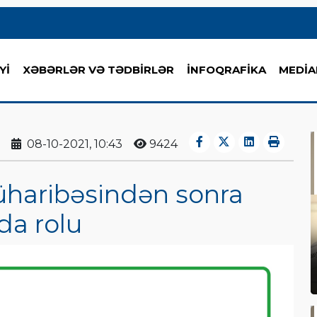
Yİ
XƏBƏRLƏR VƏ TƏDBİRLƏR
İNFOQRAFİKA
MEDİA
08-10-2021, 10:43
9424
üharibəsindən sonra
da rolu