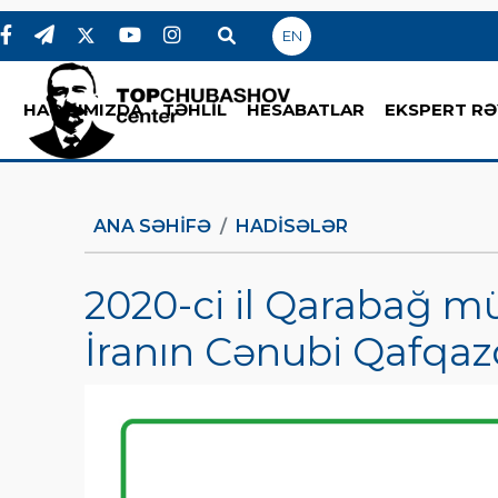
EN
HAQQIMIZDA
TƏHLİL
HESABATLAR
EKSPERT RƏ
ANA SƏHIFƏ
HADİSƏLƏR
2020-ci il Qarabağ m
İranın Cənubi Qafqaz