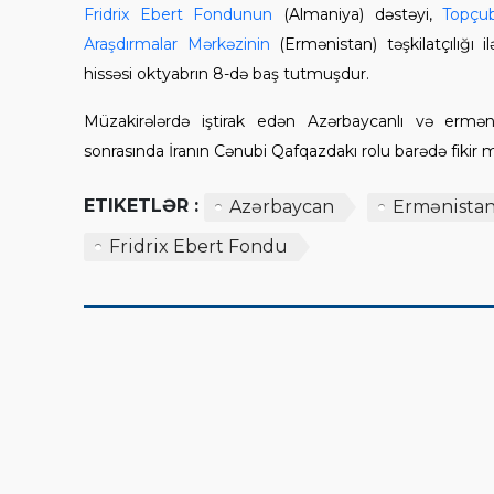
Fridrix Ebert Fondunun
(Almaniya) dəstəyi,
Topçu
Araşdırmalar Mərkəzinin
(Ermənistan) təşkilatçılığı i
hissəsi oktyabrın 8-də baş tutmuşdur.
Müzakirələrdə iştirak edən Azərbaycanlı və ermə
sonrasında İranın Cənubi Qafqazdakı rolu barədə fikir m
ETIKETLƏR :
Azərbaycan
Ermənista
Fridrix Ebert Fondu