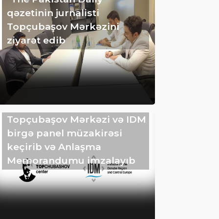
qəzetinin jurnalisti
Topçubaşov Mərkəzini
ziyarət edib
Topçubaşov Mərkəzi və IDM
birgə panel müzakirəsi
keçirib və Anlaşma
Memorandumu imzalayıb