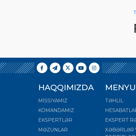
T
HAQQIMIZDA
MENYU
MISSIYAMIZ
TƏHLİL
KOMANDAMIZ
HESABATLA
EKSPERTLƏR
EKSPERT RƏ
MƏZUNLAR
XƏBƏRLƏR 