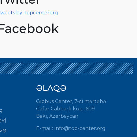
weets by Topcenterorg
Facebook
ƏLAQƏ
Globus Center, 7-ci mərtəbə
Cəfər Cabbarlı küç., 609
R
Bakı, Azərbaycan
Yİ
E-mail: info@top-center.org
VƏ