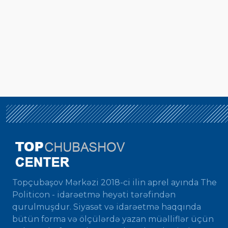
Topçubaşov Mərkəzi 2018-ci ilin aprel ayında The
Politicon - idarəetmə heyəti tərəfindən
qurulmuşdur. Siyasət və idarəetmə haqqında
bütün forma və ölçülərdə yazan müəlliflər üçün