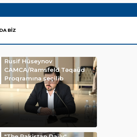
DA BİZ
Rusif Hüseynov
CAMCA/Ramsfeld Təqaüd
Proqramına seçilib
"The Pakistan Daily"