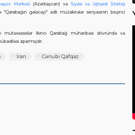
başov Mərkəzi
(Azərbaycan) və
Siyasi və İqtisadi Strateji
lə "Qarabağın gələcəyi" adlı müzakirələr seriyasının beşinci
ni mütəxəssislər İkinci Qarabağ müharibəsi dövründə və
übadiləsi aparmışdır.
n
İran
Cənubi Qafqaz