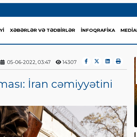
Yİ
XƏBƏRLƏR VƏ TƏDBİRLƏR
İNFOQRAFİKA
MEDİA
05-06-2022, 03:47
14307
ması: İran cəmiyyətini