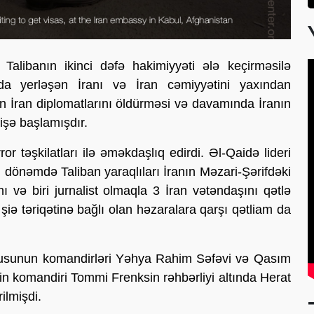
libanın ikinci dəfə hakimiyyəti ələ keçirməsilə
da yerləşən İranı və İran cəmiyyətini yaxından
ın İran diplomatlarını öldürməsi və davamında İranın
qişə başlamışdır.
r təşkilatları ilə əməkdaşlıq edirdi. Əl-Qaidə lideri
dönəmdə Taliban yaraqlıları İranın Məzari-Şərifdəki
 və biri jurnalist olmaqla 3 İran vətəndaşını qətlə
 şiə təriqətinə bağlı olan həzaralara qarşı qətliam da
orpusunun komandirləri Yəhya Rahim Səfəvi və Qasım
in komandiri Tommi Frenksin rəhbərliyi altında Herat
ilmişdi.