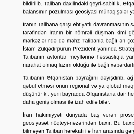
bildirilib. Taliban daxilindəki qeyri-sabitlik, 
balansının pozulması geosiyasi münaqişələr ya
İranın Talibana qarşı ehtiyatlı davranmasının s
tərəfindən İranın bir nömrəli düşmən kimi g
mərkəzlərində də məhz Talibanla bağlı ən çox
İslam Zülqədirpurun Prezident yanında Strate
Talibanın avtoritar meyllərinə həssaslıqla 
narahat olmaq lazım olduğu ilə bağlı xəbərdarlıq
Talibanın Əfqanıstan bayrağını dəyişdirib, ağ
qəbul etməsi onun regional və ya qlobal məqsə
düşünür ki, yeni bayraqda Əfqanıstana dair 
daha geniş olması ilə izah edilə bilər.
İran hakimiyyəti dünyada baş verən proses
geosiyasət nöqteyi-nəzərindən baxır. Bu baxış
bilməyən Taliban hərəkatı ilə İran arasında gə