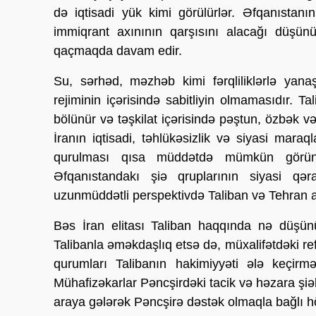
də iqtisadi yük kimi görülürlər. Əfqanıstanı
immiqrant axınının qarşısını alacağı düşün
qaçmaqda davam edir.
Su, sərhəd, məzhəb kimi fərqliliklərlə yana
rejiminin içərisində sabitliyin olmamasıdır. 
bölünür və təşkilat içərisində pəştun, özbək v
İranın iqtisadi, təhlükəsizlik və siyasi mara
qurulması qısa müddətdə mümkün görünmü
Əfqanıstandakı şiə qruplarının siyasi qə
uzunmüddətli perspektivdə Taliban və Tehran 
Bəs İran elitası Taliban haqqında nə düşü
Talibanla əməkdaşlıq etsə də, müxalifətdəki ref
qurumları Talibanın hakimiyyəti ələ keçirm
Mühafizəkarlar Pəncşirdəki tacik və həzara şiələr
araya gələrək Pəncşirə dəstək olmaqla bağlı 