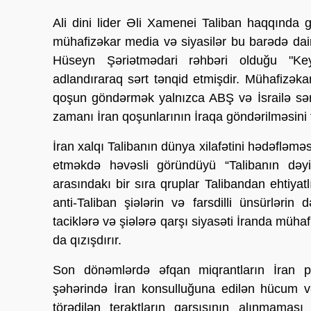
Ali dini lider Əli Xamenei Taliban haqqında
g
mühafizəkar media və siyasilər bu barədə daima 
Hüseyn Şəriətmədari rəhbəri olduğu "Keyha
adlandıraraq sərt tənqid etmişdir. Mühafizək
qoşun göndərmək yalnızca ABŞ və İsrailə sər
zamanı İran qoşunlarının İraqa göndərilməsini t
İran xalqı Talibanın dünya xilafətini hədəfləməs
etməkdə həvəsli göründüyü “Talibanın dəyi
arasındakı bir sıra qruplar Talibandan ehtiya
anti-Taliban şiələrin və farsdilli ünsürlərin
taciklərə və şiələrə qarşı siyasəti İranda müha
da qızışdırır.
Son dönəmlərdə əfqan miqrantların İran po
şəhərində İran konsulluğuna edilən hücum və
törədilən teraktların qarşısının alınmamas