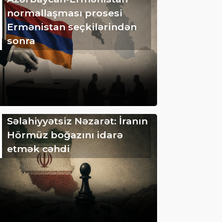
normallaşması prosesi
Ermənistan seçkilərindən
sonra
Səlahiyyətsiz Nəzarət: İranın
Hörmüz boğazını idarə
etmək cəhdi