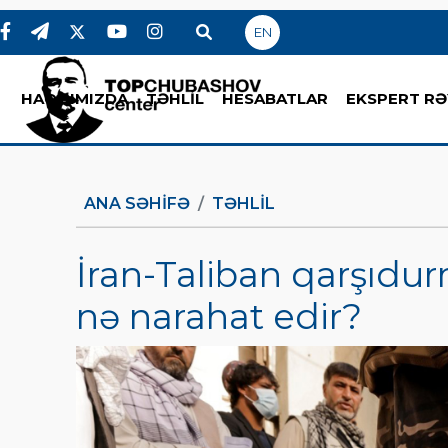
EN
HAQQIMIZDA
TƏHLİL
HESABATLAR
EKSPERT RƏ
ANA SƏHIFƏ
TƏHLİL
İran-Taliban qarşıdur
nə narahat edir?