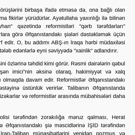
örüşlərini birbaşa
ifadə etməsə də, ona bağlı olan
fikirlər yürüdürlər. Ayətullaha yaxınlığı ilə bilinən
n" qəzetində reformistləri "qərb tərəfdarları"
arlara görə Əfqanıstandakı şiələri dəstəkləmək üçün
f edir. O, bu addımı ABŞ-ın İraqa hərbi müdaxiləsi
ələb edənlərlə eyni səviyyədə "xainlik" adlandırır.
ini özlərinə təhdid kimi görür. Rəsmi dairələrin qəbul
şən imici”nin əksinə olaraq, hakimiyyət və xalq
tlı olmaqda davam edir. Reformistlər Əfqanıstandakı
 dəstəyinə üstünlük verirlər. Talibanın Əfqanıstanda
fizəkarlar və reformistlər arasında mübahisələri daha
lisi tərəfindən zorakılığa məruz qalması, Herat
 Əfqanıstandakı şiə məscidlərinə İŞİD tərəfindən
ı İran-Taliban münasibətlərini yenidən pozmuş və