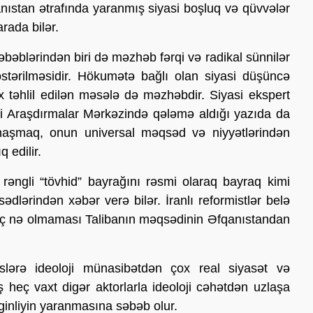
Əfqanıstan ətrafında yaranmış siyasi boşluq və qüvvələr
rada bilər.
əbəblərindən biri də məzhəb fərqi və radikal sünnilər
östərilməsidir. Hökumətə bağlı olan siyasi düşüncə
 təhlil edilən məsələ də məzhəbdir. Siyasi ekspert
ji Araşdırmalar Mərkəzində qələmə aldığı yazıda da
yanaşmaq, onun universal məqsəd və niyyətlərindən
 edilir.
 rəngli “tövhid” bayrağını rəsmi olaraq bayraq kimi
dlərindən xəbər verə bilər. İranlı reformistlər belə
heç nə olmaması Talibanın məqsədinin Əfqanıstandan
lərə ideoloji münasibətdən çox real siyasət və
 heç vaxt digər aktorlarla ideoloji cəhətdən uzlaşa
rginliyin yaranmasına səbəb olur.