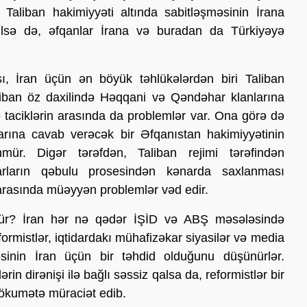
n Taliban hakimiyyəti altında sabitləşməsinin İrana
ülsə də, əfqanlar İrana və buradan da Türkiyəyə
şı, İran üçün ən böyük təhlükələrdən biri Taliban
Taliban öz daxilində Həqqani və Qəndəhar klanlarına
ə taciklərin arasında da problemlər var. Ona görə də
qlarına cavab verəcək bir Əfqanıstan hakimiyyətinin
r. Digər tərəfdən, Taliban rejimi tərəfindən
rarların qəbulu prosesindən kənarda saxlanması
arasında müəyyən problemlər vəd edir.
nür?
İran hər nə qədər İŞİD və ABŞ məsələsində
ormistlər, iqtidardakı mühafizəkar siyasilər və media
əsinin İran üçün bir təhdid olduğunu düşünürlər.
in dirənişi ilə bağlı səssiz qalsa da, reformistlər bir
hökumətə müraciət edib.