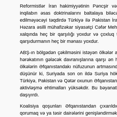
Reformistlər İran hakimiyyətinin Pəncşir v
inqilabın əsas doktrinalarını baltalaya biləc
edilməyəcəyi təqdirdə Türkiyə ilə Pakistan İ
Həzara əsilli mühafizəkar siyasətçi Cəfər Mehd
xalqında heç bir qarşılığı yoxdur və çoxluq
qarşıdurmanın heç bir mənası yoxdur.
ABŞ-ın bölgədən çəkilməsini istəyən ölkələr 
hərəkatının gələcək davranışlarına qarşı ən h
ölkələrin Əfqanıstandakı nüfuzunun artmasında
düşünür ki, Suriyada son on ildə Suriya hö
Türkiyə, Pakistan və Qətər oxunun Əfqanıstan
aktivləşmə ehtimalları yüksəkdir. Bu bəyana
daşıyırdı.
Koalisiya qoşunları Əfqanıstandan çıxarıldı
qorumaq və ya təsir dairələrini genişləndirmə