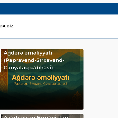
DA BİZ
Ağdərə əməliyyatı
(Papravənd-Sırxavənd-
Canyataq cəbhəsi)
Azərbaycan-Ermənistan