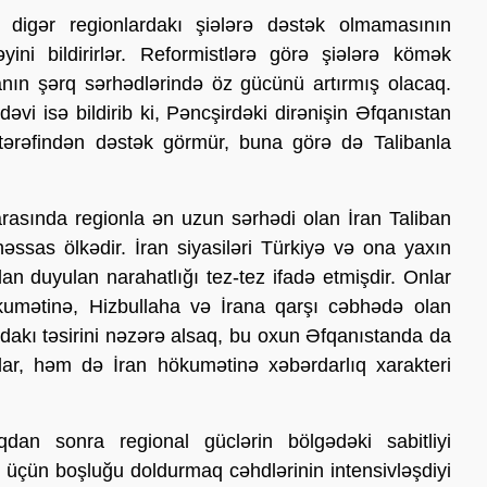
ə digər regionlardakı şiələrə dəstək olmamasının
əyini bildirirlər. Reformistlərə görə şiələrə kömək
ranın şərq sərhədlərində öz gücünü artırmış olacaq.
əvi isə bildirib ki, Pəncşirdəki dirənişin Əfqanıstan
 tərəfindən dəstək görmür, buna görə də Talibanla
arasında regionla ən uzun sərhədi olan İran Taliban
əssas ölkədir. İran siyasiləri Türkiyə və ona yaxın
n duyulan narahatlığı tez-tez ifadə etmişdir. Onlar
kumətinə, Hizbullaha və İrana qarşı cəbhədə olan
dakı təsirini nəzərə alsaq, bu oxun Əfqanıstanda da
tlar, həm də İran hökumətinə xəbərdarlıq xarakteri
qdan sonra regional güclərin bölgədəki sabitliyi
k üçün boşluğu doldurmaq cəhdlərinin intensivləşdiyi