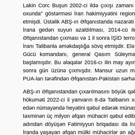
Lakin Corc Buşun 2002-ci ildə çıxışı zamanı 
oxunda" göstərməsi İran hakimiyyətini regio
etmişdi. Üstəlik ABŞ-ın Əfqanıstanda nəzarə
İrana gedən suyun azaldılması, 2014-cü il
Əfqanıstandan çıxması və 1 il sonra İŞİD terr
İranı Talibanla əməkdaşlığa sövq etmişdir. El
Gücü komandanı, general Qasım Süleyman
başlamışdır. Bu əlaqələr 2016-cı ilin may ay
sonra gün üzünə çıxmışdır. Mansur uzun mü
PUA-ları tərəfindən Əfqanıstan-Pakistan sərh
ABŞ-ın Əfqanıstandan çıxarılmasını böyük qələ
hökuməti 2022-ci il yanvarın 8-də Talibanın x
edən nümayəndə heyətini qəbul edərək münasibə
təxminən üç milyon əfqan mühaciri qəbul edib.
adından döyüşən Fatimiyyun briqadası da İra
İranda yaşayan əfqan mülki mühacirlər ən ağır