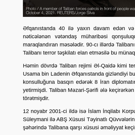
Əfqanıstanda 40 ilə yaxın davam edən və Ta
nəticələnən vətəndaş müharibəsi qonşuluq
maraqlandıran məsələdir. 90-cı illərdə Taliban
Talibanı terror təşkilatı elan etməsilə bu müna
Həmin dövrdə Taliban rejimi Əl-Qaidə kimi terro
Usama bin Ladenin Əfqanıstanda gizləndiyi bu 
konsulluğuna basqın edərək 8 İran diplomatını
yetirmişdi. Taliban Məzari-Şərifi ələ keçirərkən
törətmişdir.
12 noyabr 2001-ci ildə isə İslam İnqilabı K
Süleymani ilə ABŞ Xüsusi Təyinatlı Qüvvələrin
şəhərində Talibana qarşı xüsusi əməliyyat keçir