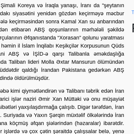
Şimali Koreya və İraqla yanaşı, İranı da "şeytanın
T
ndakı siyasətini yenidən gözdən keçirməyə məcbur
ti ələ keçirməsindən sonra Kamal Xan su anbarından
dən etibarən ABŞ qoşunlarının mərhələli şəkildə
orçularının Əfqanıstanda “Xorasan” qolunu yaratması
ə həmin il İslam İnqilabı Keşikçilər Korpusunun Qüds
i ABŞ və İŞİD-ə qarşı Talibanla əməkdaşlığa
ında Taliban lideri Molla Əxtar Mansurun ölümündən
ddətdir qaldığı İrandan Pakistana gedərkən ABŞ
ədində öldürülmüşdür.
bə kimi qiymətləndirən və Talibanı təbrik edən İran
arici işlər naziri Əmir Xan Müttəki və onu müşayiət
tləri yaxşılaşdırmağa çalışıb. Digər tərəfdən, İran
 Suriyada və Yaxın Şərqin müxtəlif ölkələrində İran
na köçmüş əfqan şiələrindən (həzaralar) ibarətdir.
 işlərdə və çox çətin şəraitdə çalışsalar belə, yenə