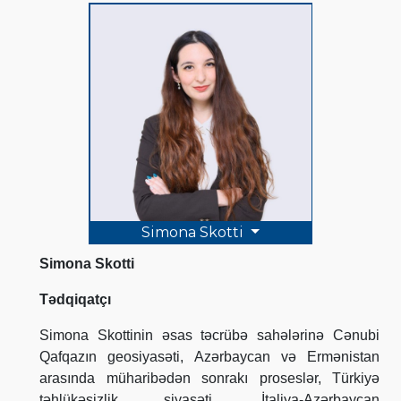
Simona Skotti
Simona Skotti
Tədqiqatçı
Simona Skottinin əsas təcrübə sahələrinə Cənubi
Qafqazın geosiyasəti, Azərbaycan və Ermənistan
arasında müharibədən sonrakı proseslər, Türkiyə
təhlükəsizlik siyasəti, İtaliya-Azərbaycan