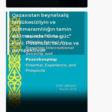
Qazaxıstan beynəlxalq
təhlükəsizliyin və
sülhməramlılığın təmin
edilməsində “Orta güc”
kimi: Potensial, təcrübə və
perspektivlər