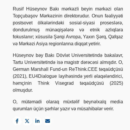
Rusif Hüseynov Bakı mərkəzli beyin mərkəzi olan
Topçubaşov Mərkəzinin direktorudur. Onun fəaliyyəti
postsovet ölkələrindəki sosial-siyasi proseslərə,
dondurulmuş münaqişələrə və etnik azlıqlara
fokuslanır; xüsusilə Şərqi Avropa, Yaxın Şərq, Qafqaz
və Mərkəzi Asiya regionlarına diqqət yetirir.
Hüseynov bəy Bakı Dövlət Universitetində bakalavr,
Tartu Universitetində isə magistr dərəcəsi almışdır. O,
German Marshall Fund-un ReThink.CEE təqaüdçüsü
(2021), EU4Dialogue layihəsində yerli əlaqələndirici,
həmçinin Think Visegrad təqaüdçüsü (2025)
olmuşdur.
O, mütəmadi olaraq müxtəlif beynəlxalq media
qurumları üçün şərhlər yazır və müsahibələr verir.