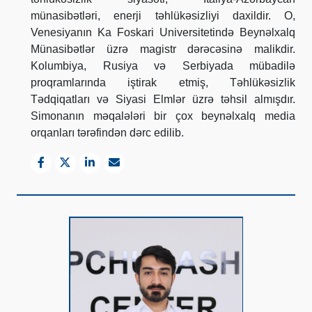
münasibətləri, enerji təhlükəsizliyi daxildir. O,
Venesiyanın Ka Foskari Universitetində Beynəlxalq
Münasibətlər üzrə magistr dərəcəsinə malikdir.
Kolumbiya, Rusiya və Serbiyada mübadilə
proqramlarında iştirak etmiş, Təhlükəsizlik
Tədqiqatları və Siyasi Elmlər üzrə təhsil almışdır.
Simonanın məqalələri bir çox beynəlxalq media
orqanları tərəfindən dərc edilib.