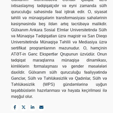
ixtisaslaşmış tədqiqatçıdır və eyni zamanda sülh
quruculuğu sahəsində fəal iştirak edir. O, siyasət
təhlili və münaqişələrin transformasiyası sahələrinin
kəsişməsində beş ildən artıq təcrübəyə malikdir.
Gülxanım Ankara Sosial Elmlər Universitetində Sülh
və Münaqişə Tədqiqatları üzrə magistr və San Dieqo
Universitetində Münaqişə Təhlili və Mediasiya üzrə
sertifikat proqramlarının məzunudur. O, həmçinin
ATƏT-in Gənc Ekspertlər Qrupunun üzvüdür. Onun
tədqiqat maraqlarına münaqişə dinamikası,
kimliklərin formalaşması və gender məsələləri
daxildir. Gülxanım sülh quruculuğu fəaliyyətində
Gənclər, Sülh və Təhlükəsizlik və Qadınlar, Sülh və
Təhlükəsizlik (WPS) gündəmlərinə uyğun
təşəbbüslərin hazırlanması və həyata keçirilməsi ilə
məşğul olur.