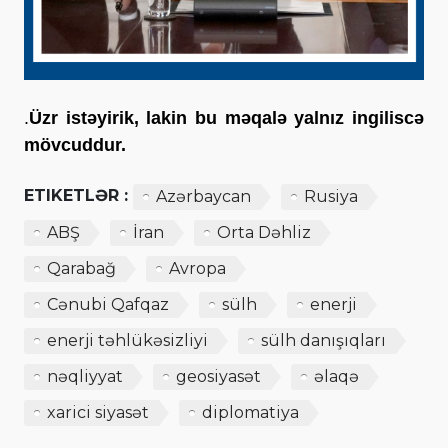
.
Üzr istəyirik, lakin bu məqalə yalnız ingiliscə
mövcuddur.
ETIKETLƏR :
Azərbaycan
Rusiya
ABŞ
İran
Orta Dəhliz
Qarabağ
Avropa
Cənubi Qafqaz
sülh
enerji
enerji təhlükəsizliyi
sülh danışıqları
nəqliyyat
geosiyasət
əlaqə
xarici siyasət
diplomatiya