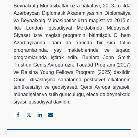
Beynəlxalq Münasibətlər üzrə bakalavr, 2013-cü ildə
Azərbaycan Diplomatik Akademiyasının Diplomatiya
və Beynəlxalq Münasibətlər üzrə magistr və 2015-ci
ildə London İqtisadiyyat Məktəbində Müqayisəli
Siyasət üzrə magistr proqramını bitirmişdir. O, həm
Azərbaycanda, həm də xaricdə bir sıra təlim
proqramlarında, yay məktəblərində və təqaüd
proqramlarında iştirak edib. Bunlara John Smith
Trust-un Geniş Avropa üzrə Təqaüd Proqramı (2017)
və Raisina Young Fellows Proqramı (2025) daxildir.
Onun ixtisaslaşma sahələrinə postsovet ölkələrinin
təhlükəsizliyi və geosiyasəti, Qərbi Avropa siyasəti,
münaqişələr və sülh quruculuğu, eləcə də beynəlxalq
siyasi iqtisadiyyat daxildir.