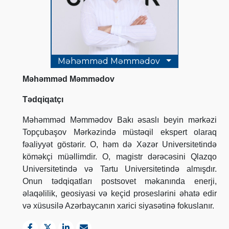
Məhəmməd Məmmədov
Məhəmməd Məmmədov
Tədqiqatçı
Məhəmməd Məmmədov Bakı əsaslı beyin mərkəzi
Topçubaşov Mərkəzində müstəqil ekspert olaraq
fəaliyyət göstərir.
O, həm də Xəzər Universitetində
köməkçi müəllimdir. O, magistr dərəcəsini Qlazqo
Universitetində və Tartu Universitetində almışdır.
Onun tədqiqatları postsovet məkanında enerji,
əlaqəlilik, geosiyasi və keçid proseslərini əhatə edir
və xüsusilə Azərbaycanın xarici siyasətinə fokuslanır.