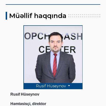
Müəllif haqqında
Rusif Hüseynov
Rusif Hüseynov
Həmtəsisçi, direktor