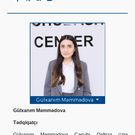
Gülxanım Məmmədova
Gülxanım Məmmədova
Tədqiqatçı
Gülxanım Məmmədova Cənubi Qafqaz üzrə