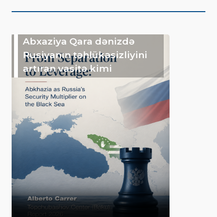
Abxaziya Qara dənizdə
Rusiyanın təhlükəsizliyini
artıran vasitə kimi