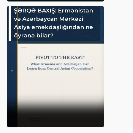
ŞƏRQƏ BAXIŞ: Ermənistan
və Azərbaycan Mərkəzi
Asiya əməkdaşlığından nə
öyrənə bilər?