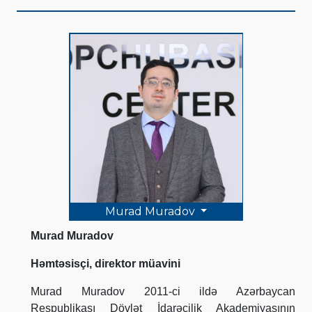
Murad Muradov
Murad Muradov
Həmtəsisçi, direktor müavini
Murad Muradov 2011-ci ildə Azərbaycan
Respublikası Dövlət İdarəçilik Akademiyasının