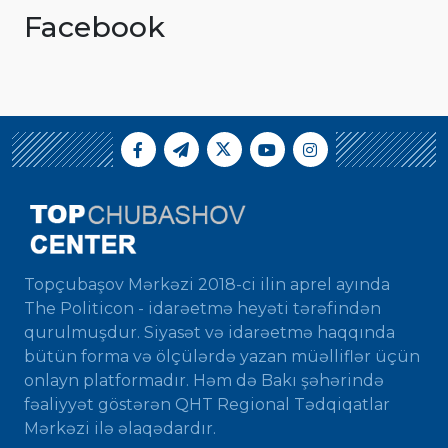
Facebook
Topçubaşov Mərkəzi 2018-ci ilin aprel ayında
The Politicon - idarəetmə heyəti tərəfindən
qurulmuşdur. Siyasət və idarəetmə haqqında
bütün forma və ölçülərdə yazan müəlliflər üçün
onlayn platformadır. Həm də Bakı şəhərində
fəaliyyət göstərən QHT Regional Tədqiqatlar
Mərkəzi ilə əlaqədardır.