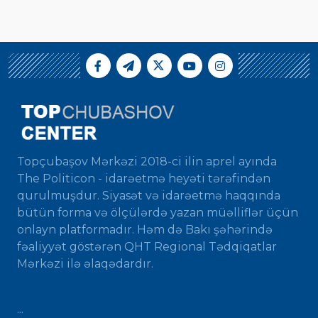
Topçubaşov Mərkəzi 2018-ci ilin aprel ayında
The Politicon - idarəetmə heyəti tərəfindən
qurulmuşdur. Siyasət və idarəetmə haqqında
bütün forma və ölçülərdə yazan müəlliflər üçün
onlayn platformadır. Həm də Bakı şəhərində
fəaliyyət göstərən QHT Regional Tədqiqatlar
Mərkəzi ilə əlaqədardır.
...