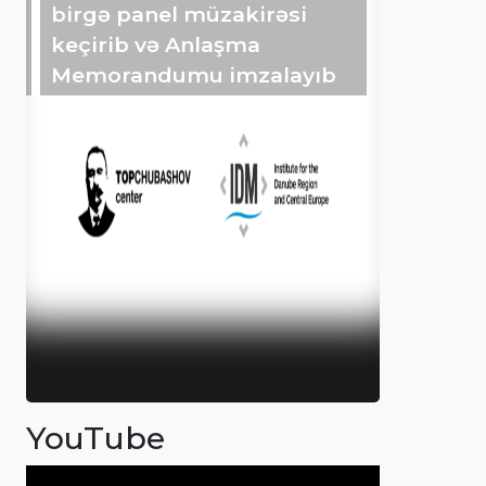
birgə panel müzakirəsi
keçirib və Anlaşma
Memorandumu imzalayıb
YouTube