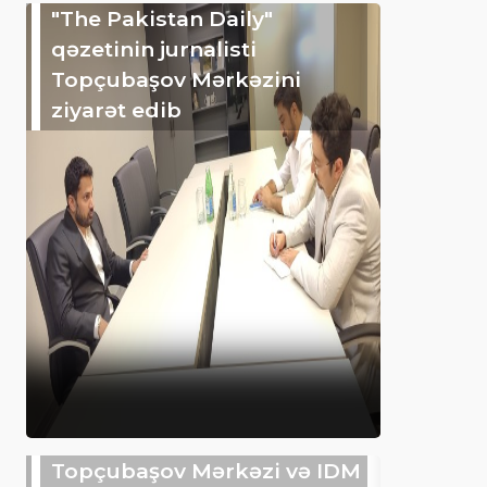
"The Pakistan Daily"
qəzetinin jurnalisti
Topçubaşov Mərkəzini
ziyarət edib
Topçubaşov Mərkəzi və IDM