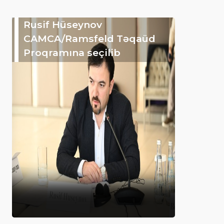
Rusif Hüseynov
CAMCA/Ramsfeld Təqaüd
Proqramına seçilib