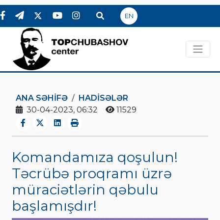
EN
ANA SƏHIFƏ
HADİSƏLƏR
30-04-2023, 06:32
11529
Komandamıza qoşulun!
Təcrübə proqramı üzrə
müraciətlərin qəbulu
başlamışdır!