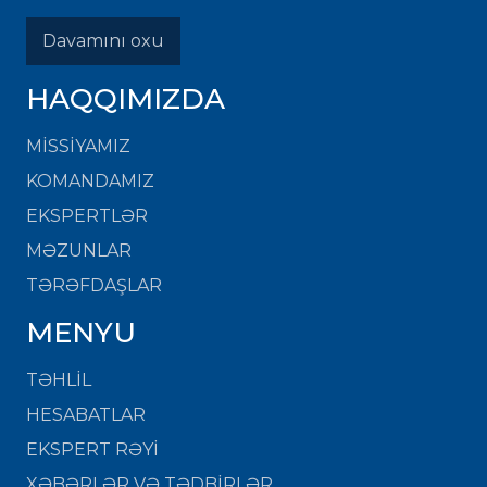
Davamını oxu
HAQQIMIZDA
MISSIYAMIZ
KOMANDAMIZ
EKSPERTLƏR
MƏZUNLAR
TƏRƏFDAŞLAR
MENYU
TƏHLİL
HESABATLAR
EKSPERT RƏYİ
XƏBƏRLƏR VƏ TƏDBİRLƏR