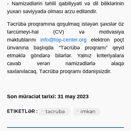
- Namizədlərin təhlil qabiliyyəti və dil biliklərinin
yuxarı səviyyədə olması arzu ediləndir.
Təcrübə proqramına qoşulmaq istəyən şəxslər öz
tərcümeyi-hal (CV) və motivasiya
məktublarını
info@top-center.
org
elektron poçt
ünvanına başlıqda “Təcrübə proqramı” qeyd
etməklə göndərə bilərlər. Yalnız kriteriyalara
cavab verən namizədlərlə əlaqə
saxlanılacaq. Təcrübə proqramı ödənişsizdir.
Son müraciət tarixi: 31 may 2023
ETIKETLƏR :
təcrübə
imkan