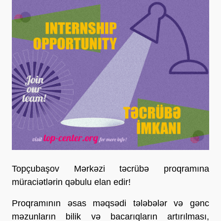
Topçubaşov Mərkəzi təcrübə proqramına
müraciətlərin qəbulu elan edir!
Proqramının əsas məqsədi tələbələr və gənc
məzunların bilik və bacarıqların artırılması,