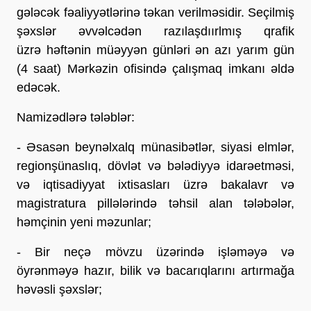
gələcək fəaliyyətlərinə təkan verilməsidir. Seçilmiş
şəxslər əvvəlcədən razılaşdıırlmış qrafik
üzrə həftənin müəyyən günləri ən azı yarım gün
(4 saat) Mərkəzin ofisində çalışmaq imkanı əldə
edəcək.
Namizədlərə tələblər:
- Əsasən beynəlxalq münasibətlər, siyasi elmlər,
regionşünaslıq, dövlət və bələdiyyə idarəetməsi,
və iqtisadiyyat ixtisasları üzrə bakalavr və
magistratura pillələrində təhsil alan tələbələr,
həmçinin yeni məzunlar;
- Bir neçə mövzu üzərində işləməyə və
öyrənməyə hazır, bilik və bacarıqlarını artırmağa
həvəsli şəxslər;