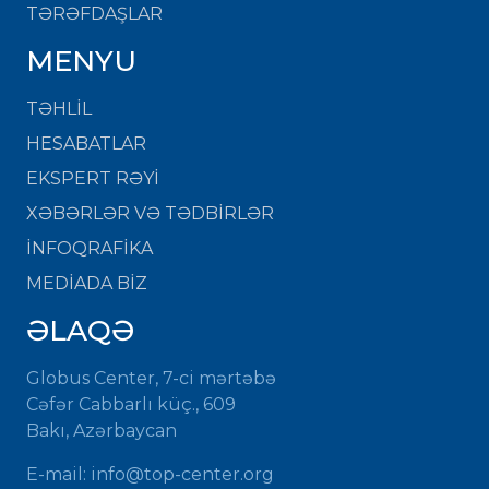
TƏRƏFDAŞLAR
MENYU
TƏHLİL
HESABATLAR
EKSPERT RƏYİ
XƏBƏRLƏR VƏ TƏDBİRLƏR
İNFOQRAFİKA
MEDİADA BİZ
ƏLAQƏ
Globus Center, 7-ci mərtəbə
Cəfər Cabbarlı küç., 609
Bakı, Azərbaycan
E-mail: info@top-center.org