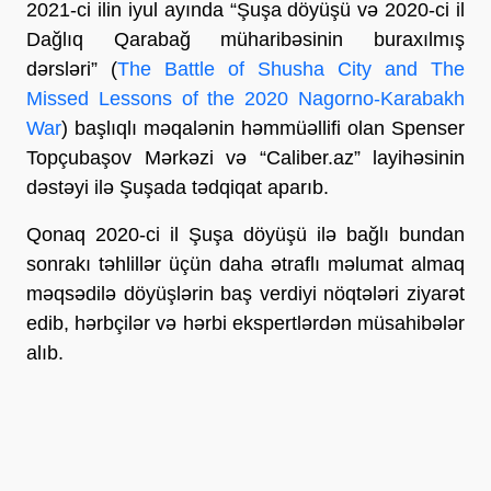
2021-ci ilin iyul ayında “Şuşa döyüşü və 2020-ci il
Dağlıq Qarabağ müharibəsinin buraxılmış
dərsləri” (
The Battle of Shusha City and The
Missed Lessons of the 2020 Nagorno-Karabakh
War
) başlıqlı məqalənin həmmüəllifi olan Spenser
Topçubaşov Mərkəzi və “Caliber.az” layihəsinin
dəstəyi ilə Şuşada tədqiqat aparıb.
Qonaq 2020-ci il Şuşa döyüşü ilə bağlı bundan
sonrakı təhlillər üçün daha ətraflı məlumat almaq
məqsədilə döyüşlərin baş verdiyi nöqtələri ziyarət
edib, hərbçilər və hərbi ekspertlərdən müsahibələr
alıb.