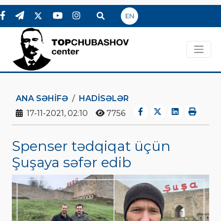
EN
ANA SƏHIFƏ
HADİSƏLƏR
17-11-2021, 02:10
7756
Spenser tədqiqat üçün
Şuşaya səfər edib