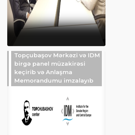
Topçubaşov Mərkəzi və IDM
birgə panel müzakirəsi
keçirib və Anlaşma
Memorandumu imzalayıb