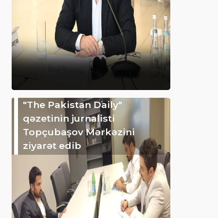
"The Pakistan Daily"
qəzetinin jurnalisti
Topçubaşov Mərkəzini
ziyarət edib