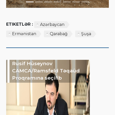
ETIKETLƏR :
Azərbaycan
Ermənistan
Qarabağ
Şuşa
Rusif Hüseynov
CAMCA/Ramsfeld Təqaüd
Proqramına seçilib