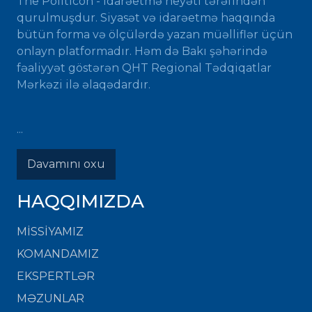
The Politicon - idarəetmə heyəti tərəfindən
qurulmuşdur. Siyasət və idarəetmə haqqında
bütün forma və ölçülərdə yazan müəlliflər üçün
onlayn platformadır. Həm də Bakı şəhərində
fəaliyyət göstərən QHT Regional Tədqiqatlar
Mərkəzi ilə əlaqədardır.
...
Davamını oxu
HAQQIMIZDA
MISSIYAMIZ
KOMANDAMIZ
EKSPERTLƏR
MƏZUNLAR