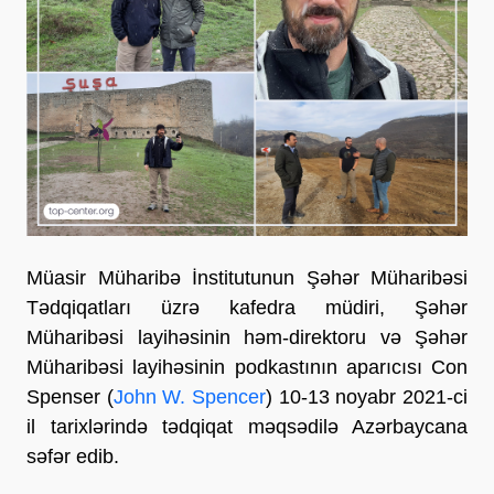
Müasir Müharibə İnstitutunun Şəhər Müharibəsi
Tədqiqatları üzrə kafedra müdiri, Şəhər
Müharibəsi layihəsinin həm-direktoru və Şəhər
Müharibəsi layihəsinin podkastının aparıcısı Con
Spenser (
John W. Spencer
) 10-13 noyabr 2021-ci
il tarixlərində tədqiqat məqsədilə Azərbaycana
səfər edib.