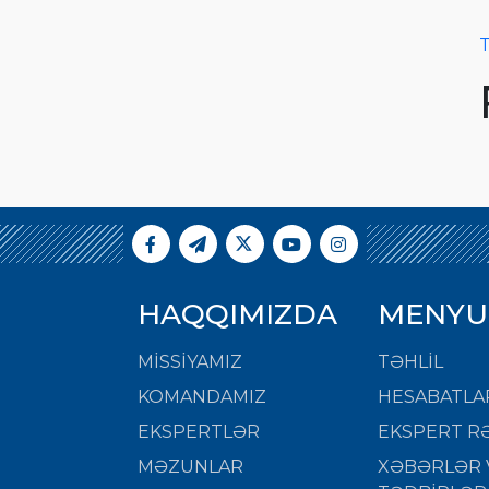
T
HAQQIMIZDA
MENYU
MISSIYAMIZ
TƏHLİL
KOMANDAMIZ
HESABATLA
EKSPERTLƏR
EKSPERT RƏ
MƏZUNLAR
XƏBƏRLƏR 