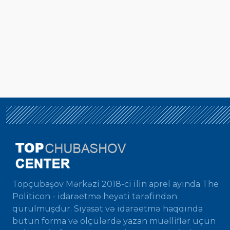
Topçubaşov Mərkəzi 2018-ci ilin aprel ayında The
Politicon - idarəetmə heyəti tərəfindən
qurulmuşdur. Siyasət və idarəetmə haqqında
bütün forma və ölçülərdə yazan müəlliflər üçün