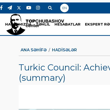
EN
HAQQIMIZDA
TƏHLİL
HESABATLAR
EKSPERT RƏ
ANA SƏHIFƏ
HADİSƏLƏR
Turkic Council: Achi
(summary)