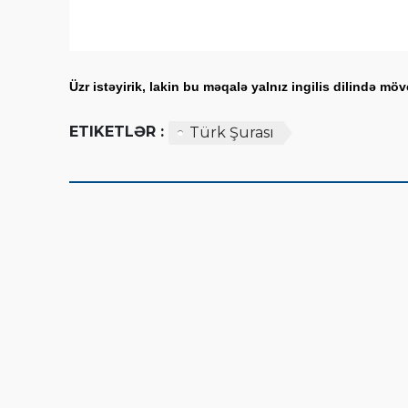
Üzr istəyirik, lakin bu məqalə yalnız ingilis dilində m
ETIKETLƏR :
Türk Şurası