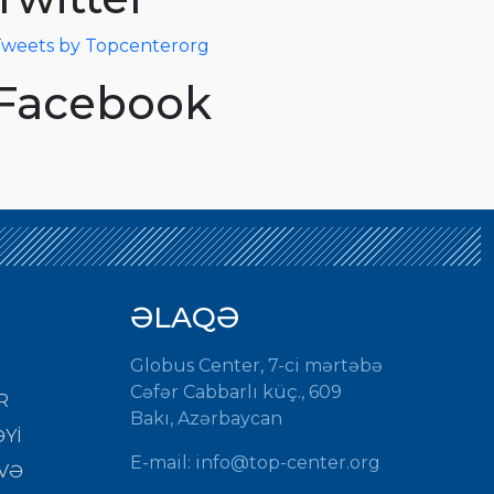
weets by Topcenterorg
Facebook
ƏLAQƏ
Globus Center, 7-ci mərtəbə
Cəfər Cabbarlı küç., 609
R
Bakı, Azərbaycan
Yİ
E-mail: info@top-center.org
VƏ