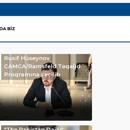
DA BİZ
Rusif Hüseynov
CAMCA/Ramsfeld Təqaüd
Proqramına seçilib
"The Pakistan Daily"