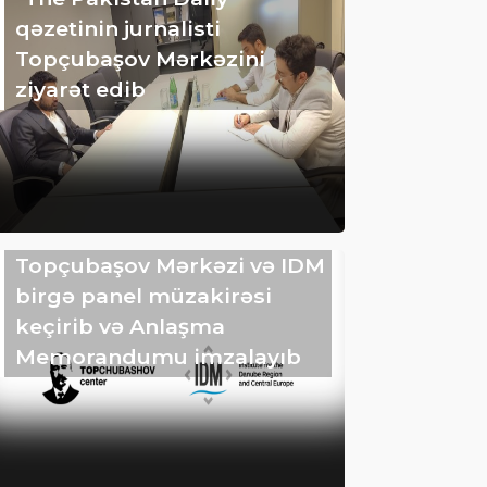
qəzetinin jurnalisti
Topçubaşov Mərkəzini
ziyarət edib
Topçubaşov Mərkəzi və IDM
birgə panel müzakirəsi
keçirib və Anlaşma
Memorandumu imzalayıb