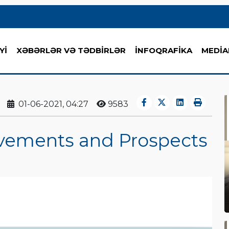
Yİ
XƏBƏRLƏR VƏ TƏDBİRLƏR
İNFOQRAFİKA
MEDİA
01-06-2021, 04:27
9583
evements and Prospects