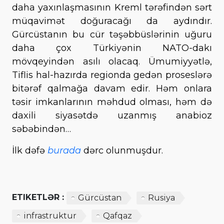
daha yaxınlaşmasının Kreml tərəfindən sərt
müqavimət doğuracağı da aydındır.
Gürcüstanın bu cür təşəbbüslərinin uğuru
daha çox Türkiyənin NATO-dakı
mövqeyindən asılı olacaq. Ümumiyyətlə,
Tiflis hal-hazırda regionda gedən proseslərə
bitərəf qalmağa davam edir. Həm onlara
təsir imkanlarının məhdud olması, həm də
daxili siyasətdə uzanmış anabioz
səbəbindən…
İlk dəfə
burada
dərc olunmuşdur.
ETIKETLƏR :
Gürcüstan
Rusiya
infrastruktur
Qafqaz