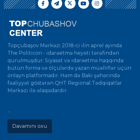
Topçubaşov Mərkəzi 2018-ci ilin aprel ayında
The Politicon - idarəetmə heyəti tərəfindən
qurulmuşdur. Siyasət və idarəetmə haqqında
bütün forma və ölçülərdə yazan müəlliflər üçün
onlayn platformadır. Həm də Bakı şəhərində
fəaliyyət göstərən QHT Regional Tədqiqatlar
Mərkəzi ilə əlaqədardır.
...
Davamını oxu