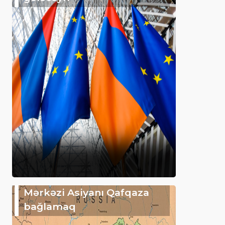
Mərkəzi Asiyanı Qafqaza
bağlamaq