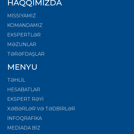
HAQQIMIZDA
MISSIYAMIZ
KOMANDAMIZ
EKSPERTLƏR
MƏZUNLAR
TƏRƏFDAŞLAR
MENYU
TƏHLİL
HESABATLAR
EKSPERT RƏYİ
XƏBƏRLƏR VƏ TƏDBİRLƏR
İNFOQRAFİKA
MEDİADA BİZ