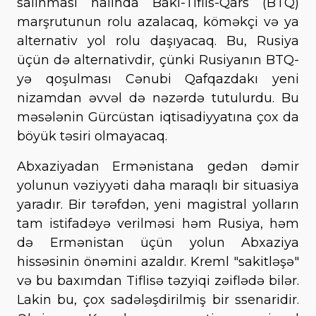
salınması halında Bakı-Tiflis-Qars (BTQ)
marşrutunun rolu azalacaq, köməkçi və ya
alternativ yol rolu daşıyacaq. Bu, Rusiya
üçün də alternativdir, çünki Rusiyanın BTQ-
yə qoşulması Cənubi Qafqazdakı yeni
nizamdan əvvəl də nəzərdə tutulurdu. Bu
məsələnin Gürcüstan iqtisadiyyatına çox da
böyük təsiri olmayacaq.
Abxaziyadan Ermənistana gedən dəmir
yolunun vəziyyəti daha maraqlı bir situasiya
yaradır. Bir tərəfdən, yeni magistral yolların
tam istifadəyə verilməsi həm Rusiya, həm
də Ermənistan üçün yolun Abxaziya
hissəsinin önəmini azaldır. Kreml "sakitləşə"
və bu baxımdan Tiflisə təzyiqi zəiflədə bilər.
Lakin bu, çox sadələşdirilmiş bir ssenaridir.