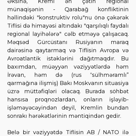
Əksinə, Kreml ən çətin regional
münaqişənin - Qarabağ konfliktinin
həllindəki "konstruktiv rolu"nu önə çəkərək
Tiflisi də himayəsi altındakı "qarşılıqlı faydalı
regional layihələrə" cəlb etməyə çalışacaq.
Məqsəd Gürcüstanı Rusiyanın maraq
dairəsinə qaytarmaq və Tiflisin Avropa və
Avroatlantik istəklərini dağıtmaqdır. Bu
baxımdan, müəyyən vəziyyətlərdə həm
İrəvan, həm də (rus “sülhməramlı”
qarmağına ilişmiş) Bakı Moskvanın situasiya
üzrə müttəfiqləri olacaq. Burada söhbət
hansısa proqnozlardan, onların işləyib-
işləməyəcəyindən deyil, Kremlin bundan
sonrakı hərəkətlərinin məntiqindən gedir.
Belə bir vəziyyətdə Tiflisin AB / NATO ilə