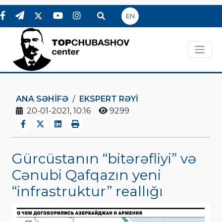
EN
ANA SƏHIFƏ
EKSPERT RƏYI
20-01-2021, 10:16
9299
Gürcüstanın “bitərəfliyi” və
Cənubi Qafqazın yeni
“infrastruktur” reallığı