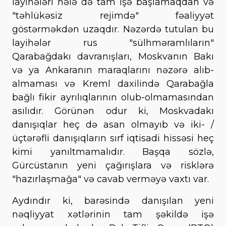
layihələri hələ də tam işə başlamaqdan və
"təhlükəsiz rejimdə" fəaliyyət
göstərməkdən uzaqdır. Nəzərdə tutulan bu
layihələr rus "sülhməramlıların"
Qarabağdakı davranışları, Moskvanın Bakı
və ya Ankaranın maraqlarını nəzərə alıb-
almaması və Kreml daxilində Qarabağla
bağlı fikir ayrılıqlarının olub-olmamasından
asılıdır. Görünən odur ki, Moskvadakı
danışıqlar heç də asan olmayıb və iki- /
üçtərəfli danışıqların sırf iqtisadi hissəsi heç
kimi yanıltmamalıdır. Başqa sözlə,
Gürcüstanın yeni çağırışlara və risklərə
"hazırlaşmağa" və cavab verməyə vaxtı var.
Aydındır ki, barəsində danışılan yeni
nəqliyyat xətlərinin tam şəkildə işə