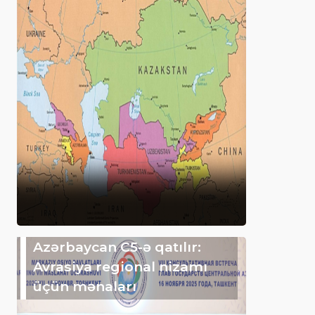
Azərbaycan C5-ə qatılır:
Avrasiya regional nizamı
üçün mənaları