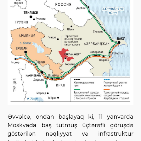
Əvvəlcə, ondan başlayaq ki, 11 yanvarda
Moskvada baş tutmuş üçtərəfli görüşdə
göstərilən nəqliyyat və infrastruktur