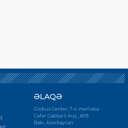
ƏLAQƏ
Globus Center, 7-ci mərtəbə
Cəfər Cabbarlı küç., 609
R
Bakı, Azərbaycan
Yİ