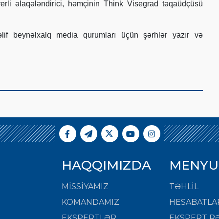
rli əlaqələndirici, həmçinin Think Visegrad təqaüdçüsü
lif beynəlxalq media qurumları üçün şərhlər yazır və
HAQQIMIZDA
MENYU
MISSIYAMIZ
TƏHLİL
KOMANDAMIZ
HESABATLA
EKSPERTLƏR
EKSPERT RƏ