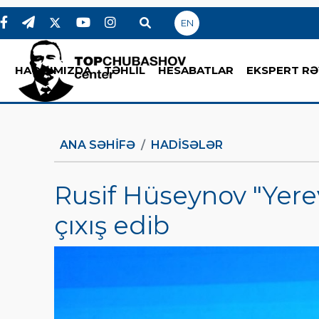
EN
HAQQIMIZDA
TƏHLİL
HESABATLAR
EKSPERT RƏ
ANA SƏHIFƏ
HADİSƏLƏR
Rusif Hüseynov "Yere
çıxış edib