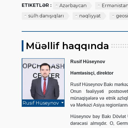
ETIKETLƏR :
Azərbaycan
Ermənista
sülh danışıqları
nəqliyyat
geos
Müəllif haqqında
Rusif Hüseynov
Həmtəsisçi, direktor
Rusif Hüseynov Bakı mərkəzl
Onun fəaliyyəti postsovet
münaqişələrə və etnik azlıq
Rusif Hüseynov
və Mərkəzi Asiya regionlarına 
Hüseynov bəy Bakı Dövlət Un
dərəcəsi almışdır. O, Ge