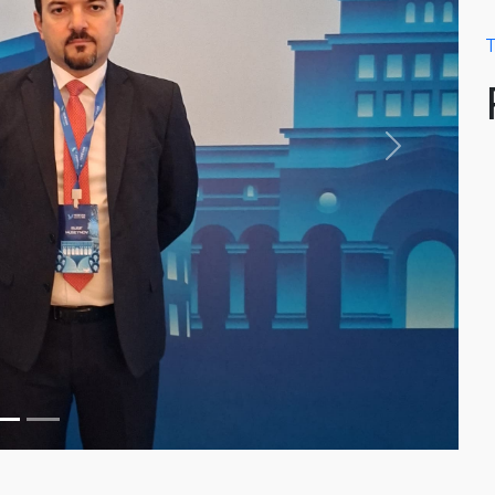
T
Next