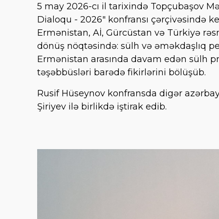
5 may 2026-cı il tarixində Topçubaşov M
Dialoqu - 2026" konfransı çərçivəsində ke
Ermənistan, Aİ, Gürcüstan və Türkiyə rəsmi
dönüş nöqtəsində: sülh və əməkdaşlıq per
Ermənistan arasında davam edən sülh pros
təşəbbüsləri barədə fikirlərini bölüşüb.
Rusif Hüseynov konfransda digər azərba
Şiriyev ilə birlikdə iştirak edib.