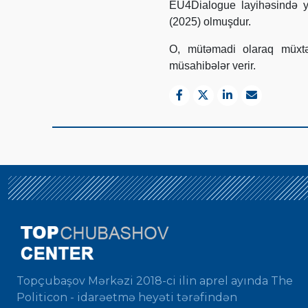
EU4Dialogue layihəsində ye
(2025) olmuşdur.
O, mütəmadi olaraq müxtə
müsahibələr verir.
Topçubaşov Mərkəzi 2018-ci ilin aprel ayında The
Politicon - idarəetmə heyəti tərəfindən