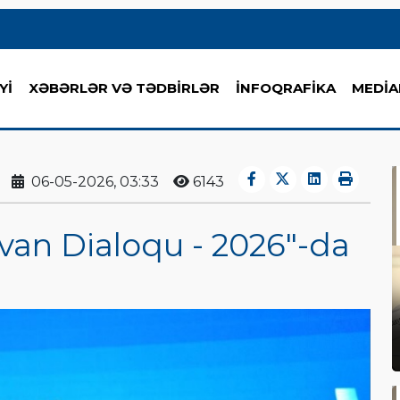
Yİ
XƏBƏRLƏR VƏ TƏDBİRLƏR
İNFOQRAFİKA
MEDİA
06-05-2026, 03:33
6143
van Dialoqu - 2026"-da