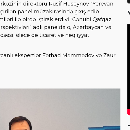
ərkəzinin direktoru Rusif Hüseynov "Yerevan
çirilən panel müzakirəsində çıxış edib.
ləri ilə birgə iştirak etdiyi “Cənubi Qafqaz
spektivləri” adlı paneldə o, Azərbaycan və
esi, eləcə də ticarət və nəqliyyat
ycanlı ekspertlər Fərhad Məmmədov və Zaur