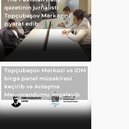
qəzetinin jurnalisti
Topçubaşov Mərkəzini
ziyarət edib
Topçubaşov Mərkəzi və IDM
birgə panel müzakirəsi
keçirib və Anlaşma
Memorandumu imzalayıb