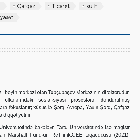
n
Qafqaz
Ticarət
sülh
iyasət
i beyin mərkəzi olan Topçubaşov Mərkəzinin direktorudur.
 ölkələrindəki sosial-siyasi proseslərə, dondurulmuş
lara fokuslanır; xüsusilə Şərqi Avropa, Yaxın Şərq, Qafqaz
diqqət yetirir.
iversitetində bakalavr, Tartu Universitetində isə magistr
rman Marshall Fund-un ReThink.CEE təqaüdçüsü (2021),