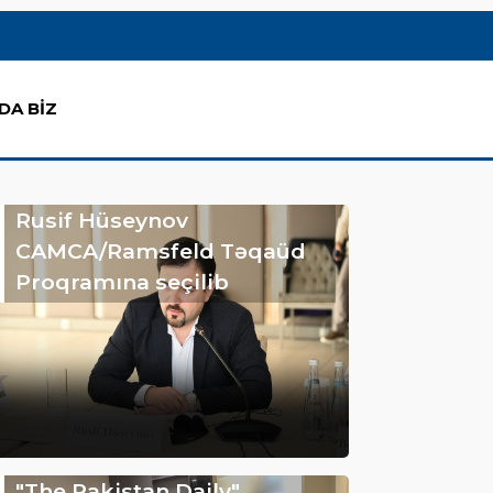
DA BİZ
Rusif Hüseynov
CAMCA/Ramsfeld Təqaüd
Proqramına seçilib
"The Pakistan Daily"